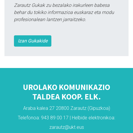
Zarautz Gukak zu bezalako irakurleen babesa
behar du tokiko informazioa euskaraz eta modu
profesionalean lantzen jarraitzeko.
Izan Gukakide
UROLAKO KOMUNIKAZIO
TALDEA KOOP. ELK.
Araba kalea 27 20800 Zarautz (Gipuzkoa)
Telefonoa: 943 89 00 17 | Helbide elektronikoa:
zarautz@ukt.eus