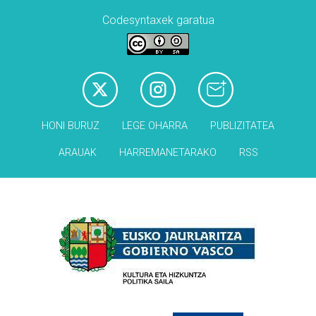
Codesyntaxek garatua
HONI BURUZ
LEGE OHARRA
PUBLIZITATEA
ARAUAK
HARREMANETARAKO
RSS
Babesleak