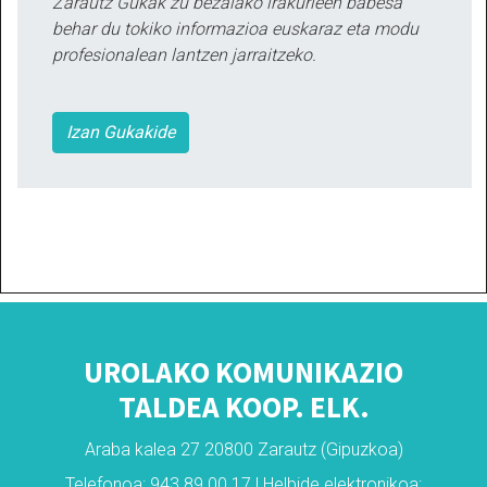
Zarautz Gukak zu bezalako irakurleen babesa
behar du tokiko informazioa euskaraz eta modu
profesionalean lantzen jarraitzeko.
Izan Gukakide
UROLAKO KOMUNIKAZIO
TALDEA KOOP. ELK.
Araba kalea 27 20800 Zarautz (Gipuzkoa)
Telefonoa: 943 89 00 17 | Helbide elektronikoa: