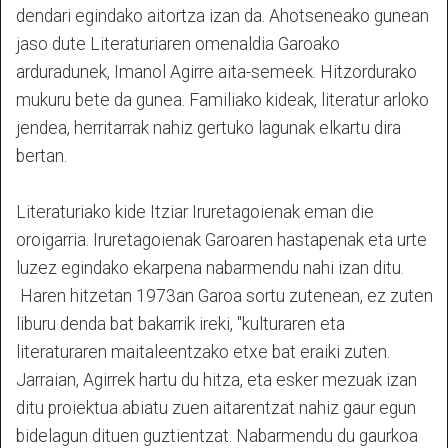
dendari egindako aitortza izan da. Ahotseneako gunean
jaso dute Literaturiaren omenaldia Garoako
arduradunek, Imanol Agirre aita-semeek. Hitzordurako
mukuru bete da gunea. Familiako kideak, literatur arloko
jendea, herritarrak nahiz gertuko lagunak elkartu dira
bertan.
Literaturiako kide Itziar Iruretagoienak eman die
oroigarria. Iruretagoienak Garoaren hastapenak eta urte
luzez egindako ekarpena nabarmendu nahi izan ditu.
Haren hitzetan 1973an Garoa sortu zutenean, ez zuten
liburu denda bat bakarrik ireki, "kulturaren eta
literaturaren maitaleentzako etxe bat eraiki zuten.
Jarraian, Agirrek hartu du hitza, eta esker mezuak izan
ditu proiektua abiatu zuen aitarentzat nahiz gaur egun
bidelagun dituen guztientzat. Nabarmendu du gaurkoa