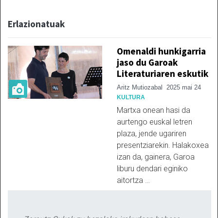
Erlazionatuak
Omenaldi hunkigarria
jaso du Garoak
Literaturiaren eskutik
Aritz Mutiozabal
2025 mai 24
KULTURA
Martxa onean hasi da
aurtengo euskal letren
plaza, jende ugariren
presentziarekin. Halakoxea
izan da, gainera, Garoa
liburu dendari eginiko
aitortza …