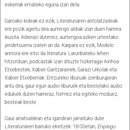
eskerrak emateko eguna izan dela.
Garoako kideak ez ezik, Literaturiaren antolatzaileak
ere pozik agertu dira aurtengo aldiak izan duen harrera
ikusita. Adierazi dutenez, aurtengoa azken urteetako
jendetsuena izaten ari da. Karpara ez ezik, Modelo
aretora ere iritsi da literatura. Larunbateko lehen
hitzorduan, podcastak izan dituzte hizketagai Ainhoa
Etxebestek, Xabier Gantzarainek, Garazi Urkolak eta
Xabier Etxeberriak. Entzuteko liburuak izenburupean
aritu dira, gaur egun audio-liburuek eta bestelako audio
edukiek duten harreraz, formez eta egiteko moduez,
besteak beste.
Gaur arratsaldean eta igandean jarraituko dute
Literaturiaren barruko ekintzek. 18:00etan,
Enplego