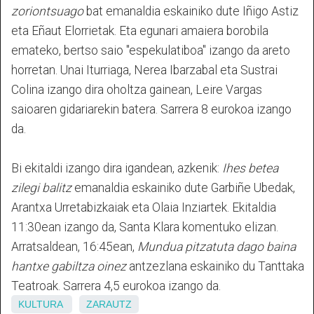
zoriontsuago
bat emanaldia eskainiko dute Iñigo Astiz
eta Eñaut Elorrietak. Eta egunari amaiera borobila
emateko, bertso saio "espekulatiboa" izango da areto
horretan. Unai Iturriaga, Nerea Ibarzabal eta Sustrai
Colina izango dira oholtza gainean, Leire Vargas
saioaren gidariarekin batera. Sarrera 8 eurokoa izango
da.
Bi ekitaldi izango dira igandean, azkenik:
Ihes betea
zilegi balitz
emanaldia eskainiko dute Garbiñe Ubedak,
Arantxa Urretabizkaiak eta Olaia Inziartek. Ekitaldia
11:30ean izango da, Santa Klara komentuko elizan.
Arratsaldean, 16:45ean,
Mundua pitzatuta dago baina
hantxe gabiltza oinez
antzezlana eskainiko du Tanttaka
Teatroak. Sarrera 4,5 eurokoa izango da.
KULTURA
ZARAUTZ