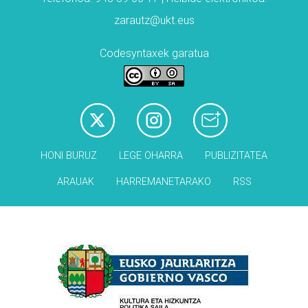
zarautz@ukt.eus
Codesyntaxek garatua
HONI BURUZ
LEGE OHARRA
PUBLIZITATEA
ARAUAK
HARREMANETARAKO
RSS
Babesleak