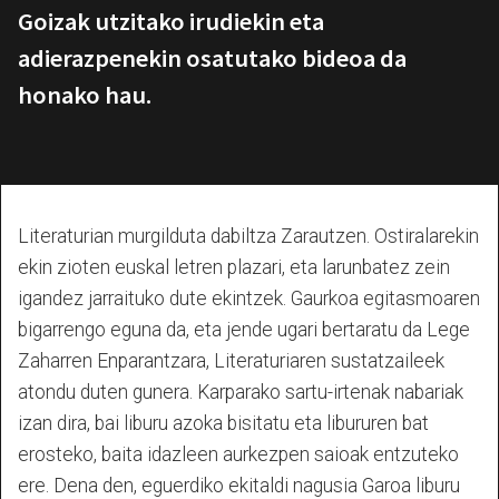
Goizak utzitako irudiekin eta
adierazpenekin osatutako bideoa da
honako hau.
Literaturian murgilduta dabiltza Zarautzen. Ostiralarekin
ekin zioten euskal letren plazari, eta larunbatez zein
igandez jarraituko dute ekintzek. Gaurkoa egitasmoaren
bigarrengo eguna da, eta jende ugari bertaratu da Lege
Zaharren Enparantzara, Literaturiaren sustatzaileek
atondu duten gunera. Karparako sartu-irtenak nabariak
izan dira, bai liburu azoka bisitatu eta libururen bat
erosteko, baita idazleen aurkezpen saioak entzuteko
ere. Dena den, eguerdiko ekitaldi nagusia Garoa liburu