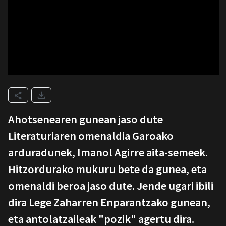
Ahotsenearen gunean jaso dute
Literaturiaren omenaldia Garoako
arduradunek, Imanol Agirre aita-semeek.
Hitzordurako mukuru bete da gunea, eta
omenaldi beroa jaso dute. Jende ugari ibili
dira Lege Zaharren Enparantzako gunean,
eta antolatzaileak "pozik" agertu dira.