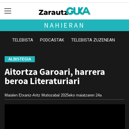
NAHIERAN
TELEBISTA
PODCASTAK
TELEBISTA ZUZENEAN
ALBISTEGIA
Aitortza Garoari, harrera
beroa Literaturiari
Maialen Etxaniz-Aritz Mutiozabal
2025eko maiatzaren 24a