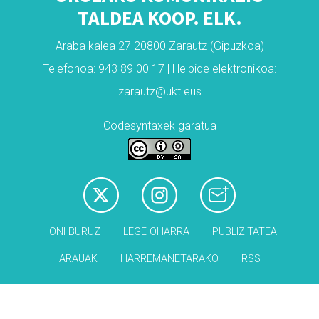
TALDEA KOOP. ELK.
Araba kalea 27 20800 Zarautz (Gipuzkoa)
Telefonoa: 943 89 00 17 | Helbide elektronikoa:
zarautz@ukt.eus
Codesyntaxek garatua
HONI BURUZ
LEGE OHARRA
PUBLIZITATEA
ARAUAK
HARREMANETARAKO
RSS
Babesleak