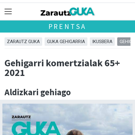
PRENTSA
ZARAUTZ GUKA
GUKA GEHIGARRIA
IKUSBERA
GEHIGA
Gehigarri komertzialak 65+
2021
Aldizkari gehiago