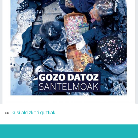
»»
Ikusi aldizkari guztiak