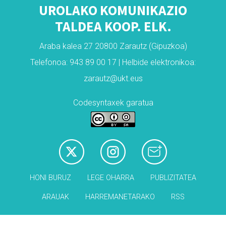
UROLAKO KOMUNIKAZIO
TALDEA KOOP. ELK.
Araba kalea 27 20800 Zarautz (Gipuzkoa)
Telefonoa: 943 89 00 17 | Helbide elektronikoa:
zarautz@ukt.eus
Codesyntaxek garatua
HONI BURUZ
LEGE OHARRA
PUBLIZITATEA
ARAUAK
HARREMANETARAKO
RSS