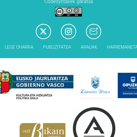
Codesyntaxek garatua
LEGE OHARRA
PUBLIZITATEA
ARAUAK
HARREMANET
Babesleak