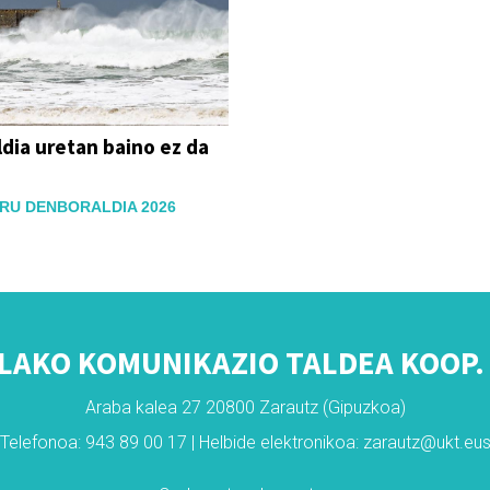
dia uretan baino ez da
RU DENBORALDIA 2026
LAKO KOMUNIKAZIO TALDEA KOOP. 
Araba kalea 27 20800 Zarautz (Gipuzkoa)
Telefonoa: 943 89 00 17 | Helbide elektronikoa: zarautz@ukt.eu