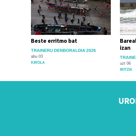
Beste erritmo bat
Bareal
izan
TRAINERU DENBORALDIA 2026
abu 03
TRAINE
KIROLA
uzt 06
IRITZIA
URO