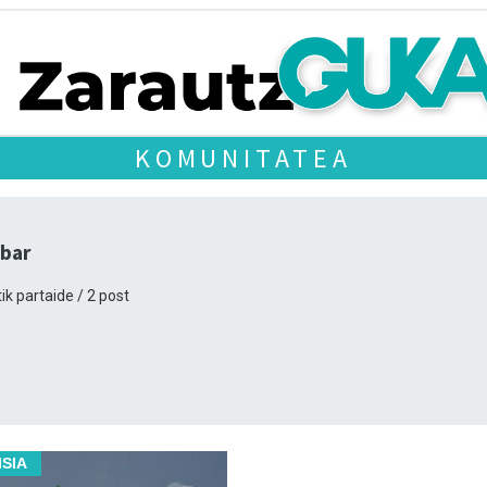
KOMUNITATEA
Ibar
ik partaide / 2 post
ISIA