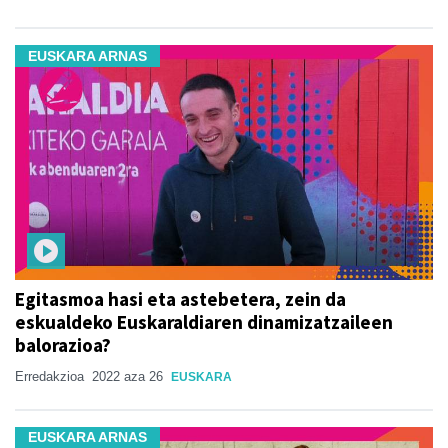
EUSKARA ARNAS
Egitasmoa hasi eta astebetera, zein da
eskualdeko Euskaraldiaren dinamizatzaileen
balorazioa?
Erredakzioa
2022 aza 26
EUSKARA
EUSKARA ARNAS