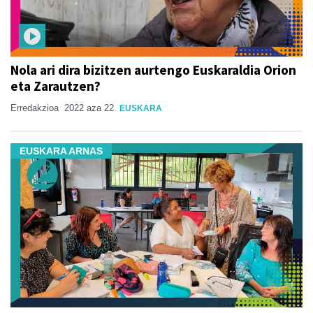
Nola ari dira bizitzen aurtengo Euskaraldia Orion
eta Zarautzen?
Erredakzioa
2022 aza 22
EUSKARA
EUSKARA ARNAS