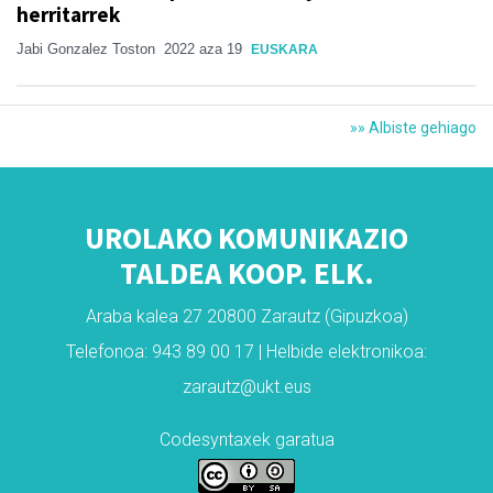
herritarrek
Jabi Gonzalez Toston
2022 aza 19
EUSKARA
»» Albiste gehiago
UROLAKO KOMUNIKAZIO
TALDEA KOOP. ELK.
Araba kalea 27 20800 Zarautz (Gipuzkoa)
Telefonoa: 943 89 00 17 | Helbide elektronikoa:
zarautz@ukt.eus
Codesyntaxek garatua