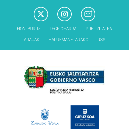
HONI BURUZ
LEGE OHARRA
PUBLIZITATEA
ARAUAK
HARREMANETARAKO
RSS
Babesleak