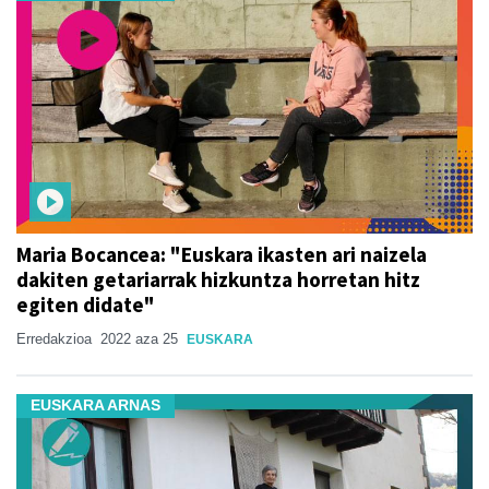
Maria Bocancea: "Euskara ikasten ari naizela
dakiten getariarrak hizkuntza horretan hitz
egiten didate"
Erredakzioa
2022 aza 25
EUSKARA
EUSKARA ARNAS