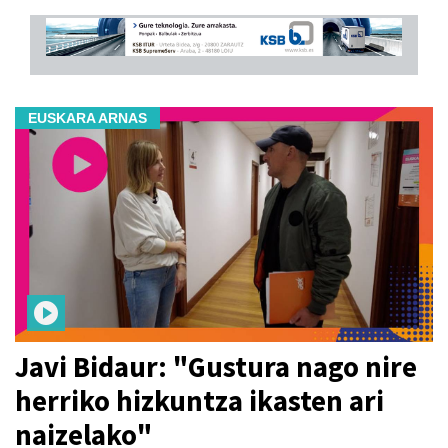
EUSKARA ARNAS
Javi Bidaur: "Gustura nago nire
herriko hizkuntza ikasten ari
naizelako"