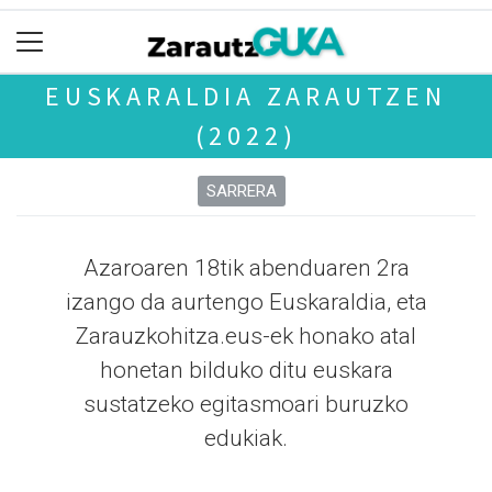
EUSKARALDIA ZARAUTZEN
(2022)
SARRERA
Azaroaren 18tik abenduaren 2ra
izango da aurtengo Euskaraldia, eta
Zarauzkohitza.eus-ek honako atal
honetan bilduko ditu euskara
sustatzeko egitasmoari buruzko
edukiak.