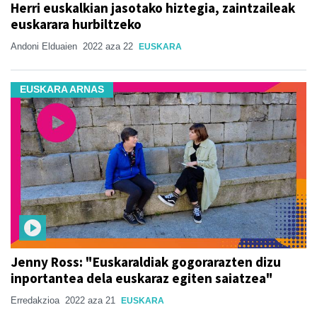
Herri euskalkian jasotako hiztegia, zaintzaileak
euskarara hurbiltzeko
Andoni Elduaien
2022 aza 22
EUSKARA
EUSKARA ARNAS
Jenny Ross: "Euskaraldiak gogorarazten dizu
inportantea dela euskaraz egiten saiatzea"
Erredakzioa
2022 aza 21
EUSKARA