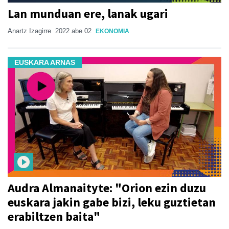
Lan munduan ere, lanak ugari
Anartz Izagirre
2022 abe 02
EKONOMIA
EUSKARA ARNAS
Audra Almanaityte: "Orion ezin duzu
euskara jakin gabe bizi, leku guztietan
erabiltzen baita"