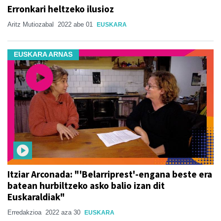
Erronkari heltzeko ilusioz
Aritz Mutiozabal
2022 abe 01
EUSKARA
EUSKARA ARNAS
Itziar Arconada: "'Belarriprest'-engana beste era
batean hurbiltzeko asko balio izan dit
Euskaraldiak"
Erredakzioa
2022 aza 30
EUSKARA