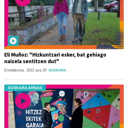
Eli Muñoz: "Hizkuntzari esker, bat gehiago
naizela sentitzen dut"
Erredakzioa
2022 aza 20
EUSKARA
EUSKARA ARNAS