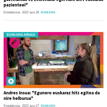
pazienteei"
Erredakzioa
2022 aza 28
EUSKARA
EUSKARA ARNAS
Andres Insua: "Egunero euskaraz hitz egitea da
nire helburua"
Erredakzioa
2022 aza 27
EUSKARA