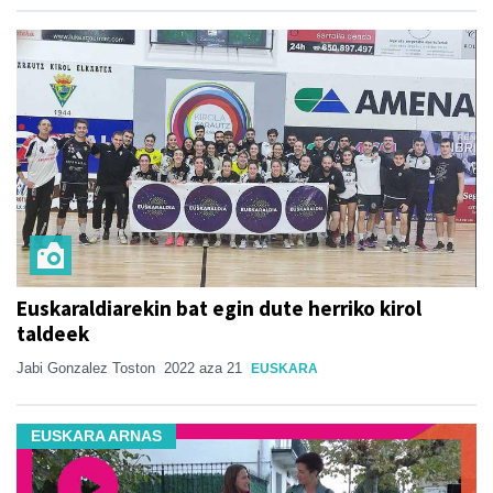
Euskaraldiarekin bat egin dute herriko kirol
taldeek
Jabi Gonzalez Toston
2022 aza 21
EUSKARA
EUSKARA ARNAS