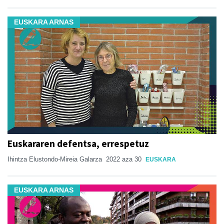
EUSKARA ARNAS
Euskararen defentsa, errespetuz
Ihintza Elustondo-Mireia Galarza
2022 aza 30
EUSKARA
EUSKARA ARNAS