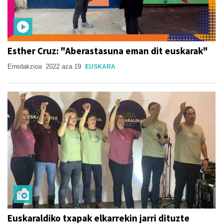
Esther Cruz: "Aberastasuna eman dit euskarak"
Erredakzioa
2022 aza 19
EUSKARA
Euskaraldiko txapak elkarrekin jarri dituzte