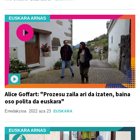
EUSKARA ARNAS
Alice Goffart: "Prozesu zaila ari da izaten, baina
oso polita da euskara"
Erredakzioa
2022 aza 23
EUSKARA
EUSKARA ARNAS