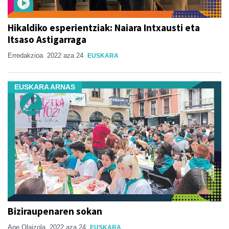
Hikaldiko esperientziak: Naiara Intxausti eta
Itsaso Astigarraga
Erredakzioa
2022 aza 24
EUSKARA
EUSKARA ARNAS
Biziraupenaren sokan
Ane Olaizola
2022 aza 24
EUSKARA