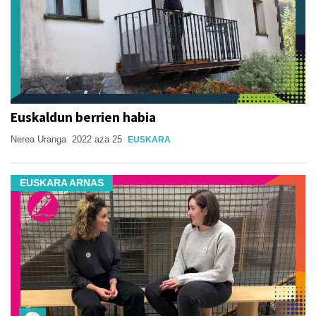
Euskaldun berrien habia
Nerea Uranga
2022 aza 25
EUSKARA
EUSKARA ARNAS