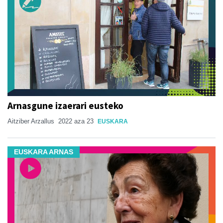
Arnasgune izaerari eusteko
Aitziber Arzallus
2022 aza 23
EUSKARA
EUSKARA ARNAS