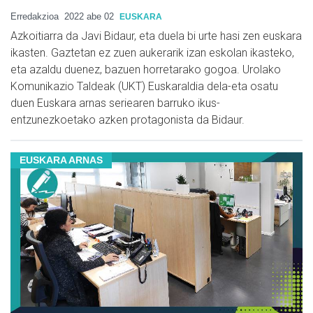
Erredakzioa
2022 abe 02
EUSKARA
Azkoitiarra da Javi Bidaur, eta duela bi urte hasi zen euskara
ikasten. Gaztetan ez zuen aukerarik izan eskolan ikasteko,
eta azaldu duenez, bazuen horretarako gogoa. Urolako
Komunikazio Taldeak (UKT) Euskaraldia dela-eta osatu
duen Euskara arnas seriearen barruko ikus-
entzunezkoetako azken protagonista da Bidaur.
EUSKARA ARNAS