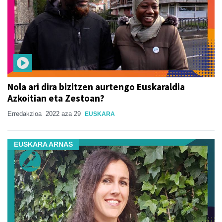
Nola ari dira bizitzen aurtengo Euskaraldia
Azkoitian eta Zestoan?
Erredakzioa
2022 aza 29
EUSKARA
EUSKARA ARNAS