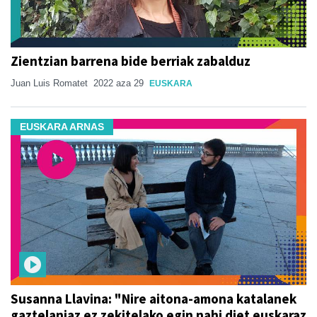
Zientzian barrena bide berriak zabalduz
Juan Luis Romatet
2022 aza 29
EUSKARA
EUSKARA ARNAS
Susanna Llavina: "Nire aitona-amona katalanek
gaztelaniaz ez zekitelako egin nahi diet euskaraz