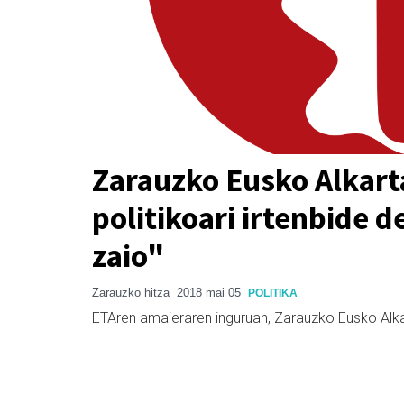
Zarauzko Eusko Alkart
politikoari irtenbide
zaio"
Zarauzko hitza
2018 mai 05
POLITIKA
ETAren amaieraren inguruan, Zarauzko Eusko Alka