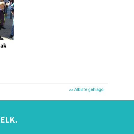
iak
»» Albiste gehiago
ELK.