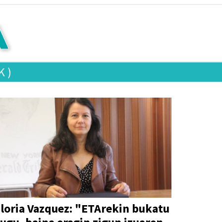
K)
loria Vazquez: "ETArekin bukatu