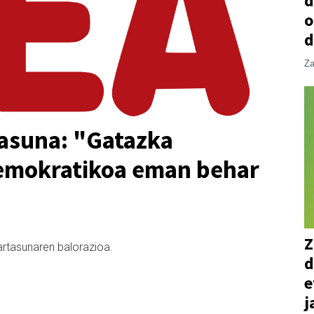
d
o
d
Za
asuna: "Gatazka
 demokratikoa eman behar
Z
rtasunaren balorazioa.
d
e
j