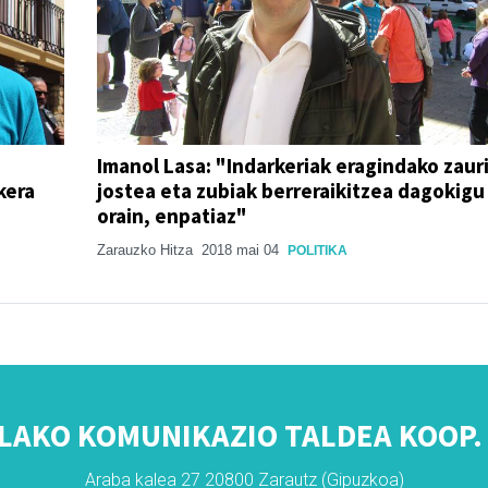
Imanol Lasa: "Indarkeriak eragindako zaur
kera
jostea eta zubiak berreraikitzea dagokigu
orain, enpatiaz"
Zarauzko Hitza
2018 mai 04
POLITIKA
LAKO KOMUNIKAZIO TALDEA KOOP. 
Araba kalea 27 20800 Zarautz (Gipuzkoa)