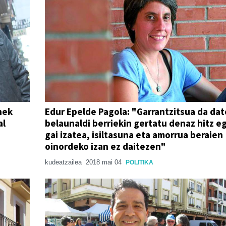
nek
Edur Epelde Pagola: "Garrantzitsua da da
al
belaunaldi berriekin gertatu denaz hitz e
gai izatea, isiltasuna eta amorrua beraien
oinordeko izan ez daitezen"
kudeatzailea
2018 mai 04
POLITIKA