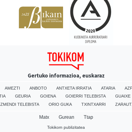
Gertuko informazioa, euskaraz
AMEZTI
ANBOTO
ANTXETA IRRATIA
ATARIA
AZP
TIA
GEURIA
GOIENA
GOIERRI TELEBISTA
GUAIXE
IZMENDI TELEBISTA
ORIO GUKA
TXINTXARRI
ZARAUT
Matx
Gurean
Ttap
Tokikom publizitatea