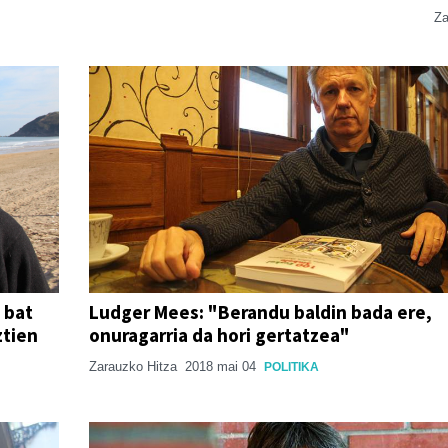
Za
 bat
Ludger Mees: "Berandu baldin bada ere,
ztien
onuragarria da hori gertatzea"
Zarauzko Hitza
2018 mai 04
POLITIKA