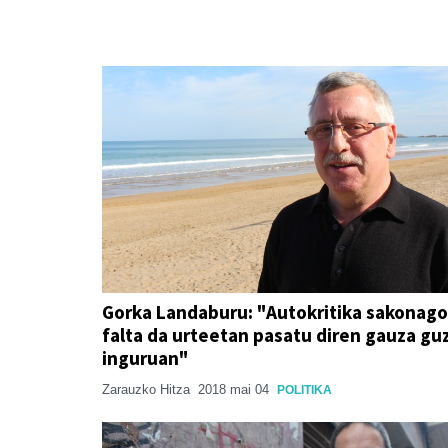
Gorka Landaburu: "Autokritika sakonago
falta da urteetan pasatu diren gauza gu
inguruan"
Zarauzko Hitza
2018 mai 04
POLITIKA