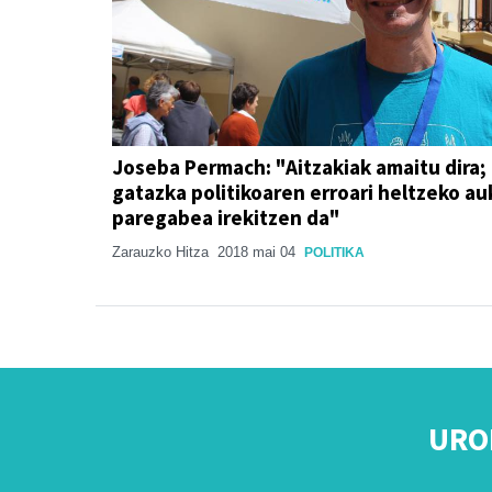
Joseba Permach: "Aitzakiak amaitu dira;
gatazka politikoaren erroari heltzeko au
paregabea irekitzen da"
Zarauzko Hitza
2018 mai 04
POLITIKA
URO