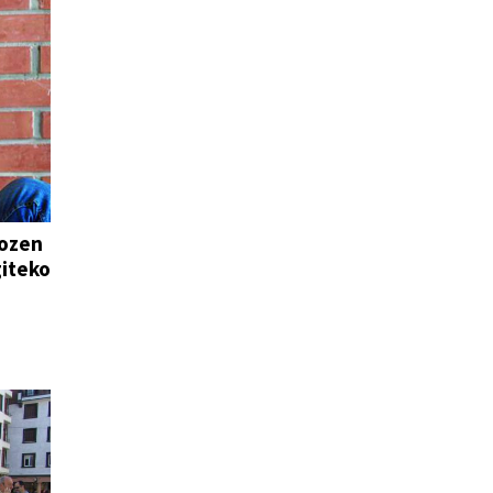
tozen
giteko