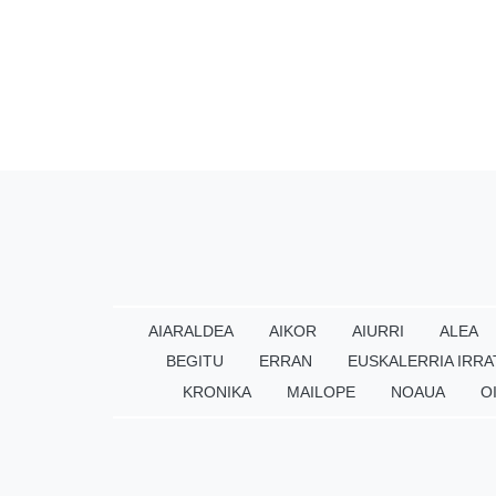
AIARALDEA
AIKOR
AIURRI
ALEA
BEGITU
ERRAN
EUSKALERRIA IRRA
KRONIKA
MAILOPE
NOAUA
O