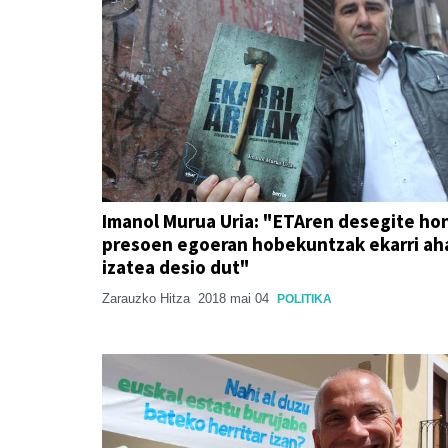
Imanol Murua Uria: "ETAren desegite ho
presoen egoeran hobekuntzak ekarri ah
izatea desio dut"
Zarauzko Hitza
2018 mai 04
POLITIKA