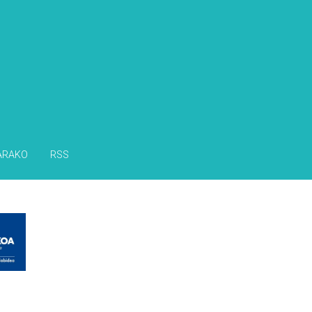
s
ARAKO
RSS