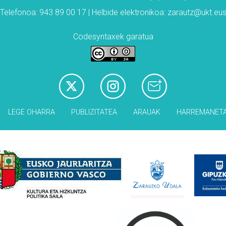
Telefonoa: 943 89 00 17 | Helbide elektronikoa: zarautz@ukt.eu
Codesyntaxek garatua
LEGE OHARRA
PUBLIZITATEA
ARAUAK
HARREMANET
Babesleak