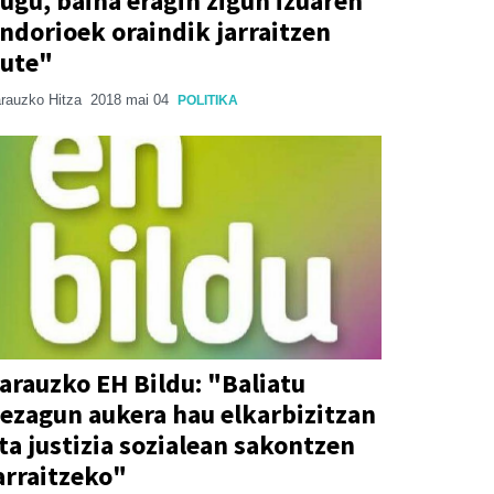
ugu, baina eragin zigun izuaren
ndorioek oraindik jarraitzen
ute"
rauzko Hitza
2018 mai 04
POLITIKA
arauzko EH Bildu: "Baliatu
ezagun aukera hau elkarbizitzan
ta justizia sozialean sakontzen
arraitzeko"