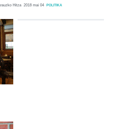
rauzko Hitza
2018 mai 04
POLITIKA