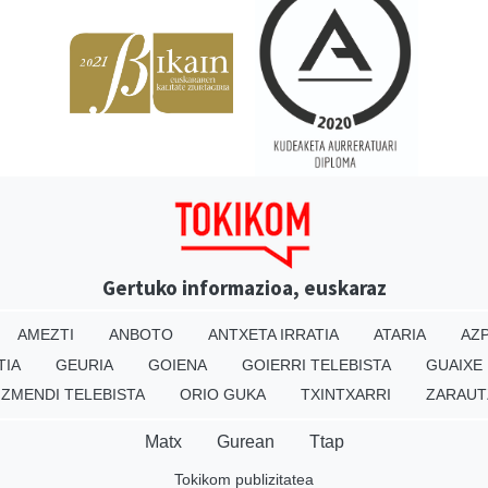
Gertuko informazioa, euskaraz
AMEZTI
ANBOTO
ANTXETA IRRATIA
ATARIA
AZP
TIA
GEURIA
GOIENA
GOIERRI TELEBISTA
GUAIXE
IZMENDI TELEBISTA
ORIO GUKA
TXINTXARRI
ZARAUT
Matx
Gurean
Ttap
Tokikom publizitatea