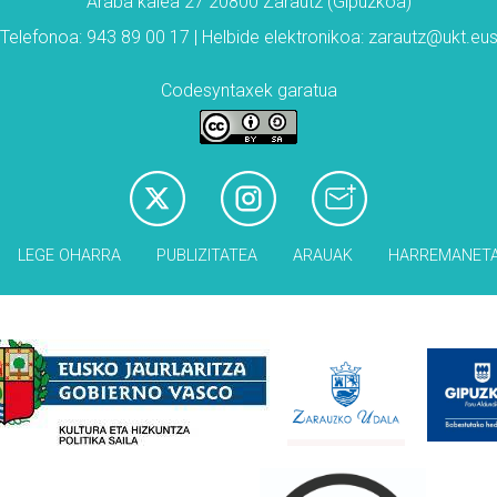
Araba kalea 27 20800 Zarautz (Gipuzkoa)
Telefonoa: 943 89 00 17 | Helbide elektronikoa: zarautz@ukt.eu
Codesyntaxek garatua
LEGE OHARRA
PUBLIZITATEA
ARAUAK
HARREMANET
Babesleak