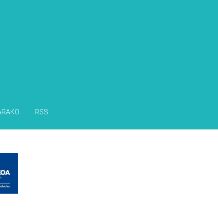
s
ARAKO
RSS