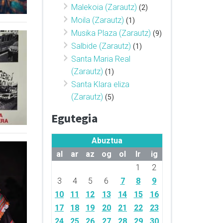
Malekoia (Zarautz)
(2)
Moila (Zarautz)
(1)
Musika Plaza (Zarautz)
(9)
Salbide (Zarautz)
(1)
Santa Maria Real
(Zarautz)
(1)
Santa Klara eliza
(Zarautz)
(5)
Egutegia
Abuztua
al
ar
az
og
ol
lr
ig
1
2
3
4
5
6
7
8
9
10
11
12
13
14
15
16
17
18
19
20
21
22
23
24
25
26
27
28
29
30