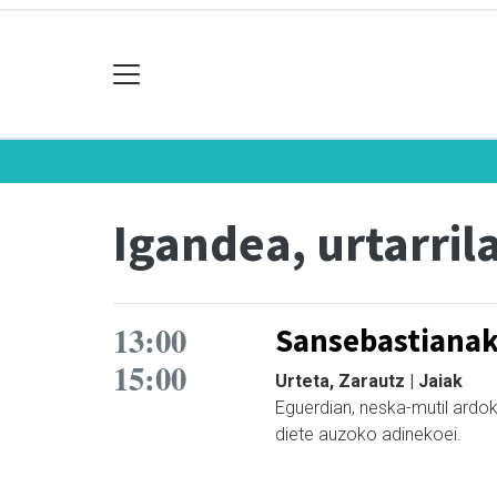
Igandea, urtarril
13:00
Sansebastianak
15:00
Urteta, Zarautz | Jaiak
Eguerdian, neska-mutil ardo
diete auzoko adinekoei.