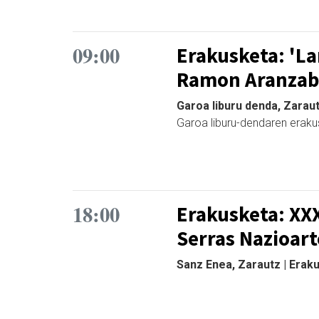
09:00
Erakusketa: 'Lar
Ramon Aranzab
Garoa liburu denda, Zarau
Garoa liburu-dendaren eraku
18:00
Erakusketa: XXX
Serras Nazioart
Sanz Enea, Zarautz | Erak