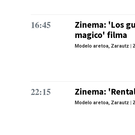
16:45
Zinema: 'Los gu
magico' filma
Modelo aretoa, Zarautz |
22:15
Zinema: 'Rental
Modelo aretoa, Zarautz |