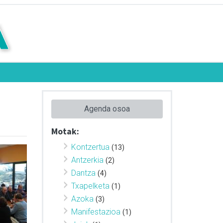
Agenda osoa
Motak:
Kontzertua
(13)
Antzerkia
(2)
Dantza
(4)
Txapelketa
(1)
Azoka
(3)
Manifestazioa
(1)