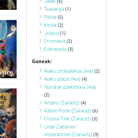
Jaiak
(6)
Txaranga
(1)
Pilota
(5)
Kirola
(2)
Jolasa
(1)
Erromeria
(3)
Estropada
(3)
Guneak:
Aiako probalekua (Aia)
(2)
Aiako plaza (Aia)
(4)
Iturraran parketxea (Aia)
(2)
Arrano (Zarautz)
(4)
Azken Portu (Zarautz)
(6)
Frontoi Txiki (Zarautz)
(5)
Lege Zaharren
enparantzan (Zarautz)
(3)