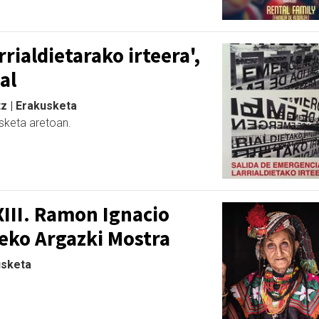
rialdietarako irteera',
al
tz | Erakusketa
sketa aretoan.
III. Ramon Ignacio
eko Argazki Mostra
usketa