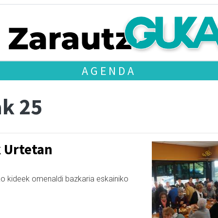
AGENDA
ak 25
 Urtetan
ko kideek omenaldi bazkaria eskainiko