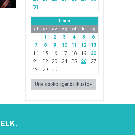
31
Iraila
al
ar
az
og
ol
lr
ig
1
2
3
4
5
6
7
8
9
10
11
12
13
14
15
16
17
18
19
20
21
22
23
24
25
26
27
28
29
30
Urte osoko agenda ikusi »»
ELK.