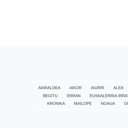
AIARALDEA
AIKOR
AIURRI
ALEA
BEGITU
ERRAN
EUSKALERRIA IRRA
KRONIKA
MAILOPE
NOAUA
O