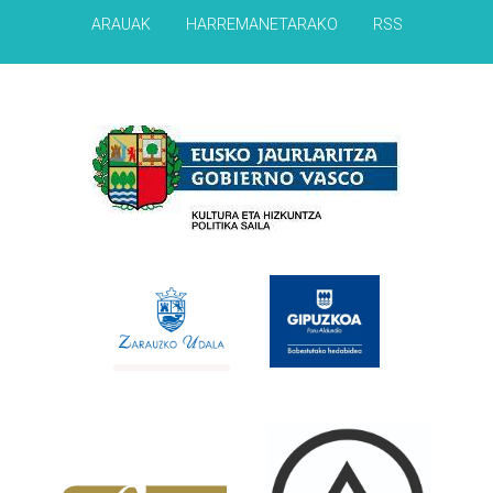
ARAUAK
HARREMANETARAKO
RSS
Babesleak