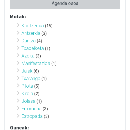
Agenda osoa
Motak:
Kontzertua
(15)
Antzerkia
(3)
Dantza
(4)
Txapelketa
(1)
Azoka
(3)
Manifestazioa
(1)
Jaiak
(6)
Txaranga
(1)
Pilota
(5)
Kirola
(2)
Jolasa
(1)
Erromeria
(3)
Estropada
(3)
Guneak: