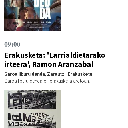
09:00
Erakusketa: 'Larrialdietarako
irteera', Ramon Aranzabal
Garoa liburu denda, Zarautz | Erakusketa
Garoa liburu-dendaren erakusketa aretoan.