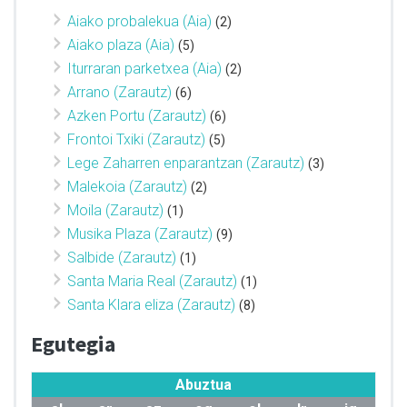
Aiako probalekua (Aia)
(2)
Aiako plaza (Aia)
(5)
Iturraran parketxea (Aia)
(2)
Arrano (Zarautz)
(6)
Azken Portu (Zarautz)
(6)
Frontoi Txiki (Zarautz)
(5)
Lege Zaharren enparantzan (Zarautz)
(3)
Malekoia (Zarautz)
(2)
Moila (Zarautz)
(1)
Musika Plaza (Zarautz)
(9)
Salbide (Zarautz)
(1)
Santa Maria Real (Zarautz)
(1)
Santa Klara eliza (Zarautz)
(8)
Egutegia
Abuztua