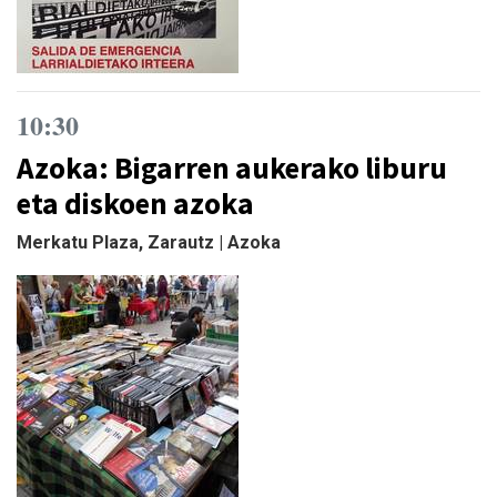
10:30
Azoka: Bigarren aukerako liburu
eta diskoen azoka
Merkatu Plaza, Zarautz | Azoka