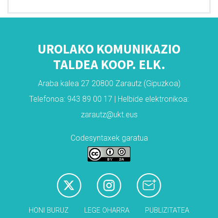
UROLAKO KOMUNIKAZIO
TALDEA KOOP. ELK.
Araba kalea 27 20800 Zarautz (Gipuzkoa)
Telefonoa: 943 89 00 17 | Helbide elektronikoa:
zarautz@ukt.eus
Codesyntaxek garatua
HONI BURUZ
LEGE OHARRA
PUBLIZITATEA