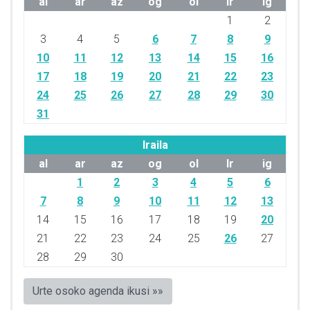
al
ar
az
og
ol
lr
ig
1
2
3
4
5
6
7
8
9
10
11
12
13
14
15
16
17
18
19
20
21
22
23
24
25
26
27
28
29
30
31
Iraila
al
ar
az
og
ol
lr
ig
1
2
3
4
5
6
7
8
9
10
11
12
13
14
15
16
17
18
19
20
21
22
23
24
25
26
27
28
29
30
Urte osoko agenda ikusi »»