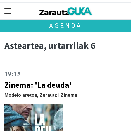
AGENDA
Asteartea, urtarrilak 6
19:15
Zinema: 'La deuda'
Modelo aretoa, Zarautz | Zinema