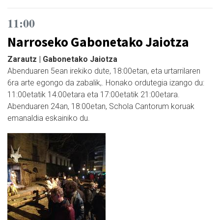
11:00
Narroseko Gabonetako Jaiotza
Zarautz | Gabonetako Jaiotza
Abenduaren 5ean irekiko dute, 18:00etan, eta urtarrilaren
6ra arte egongo da zabalik,. Honako ordutegia izango du:
11:00etatik 14:00etara eta 17:00etatik 21:00etara.
Abenduaren 24an, 18:00etan, Schola Cantorum koruak
emanaldia eskainiko du.