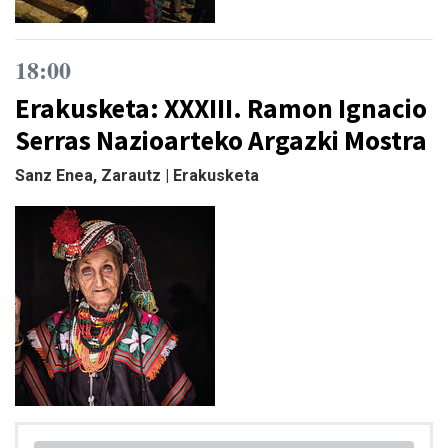
18:00
Erakusketa: XXXIII. Ramon Ignacio
Serras Nazioarteko Argazki Mostra
Sanz Enea, Zarautz | Erakusketa