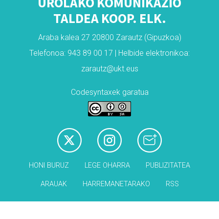
UROLAKO KOMUNIKAZIO
TALDEA KOOP. ELK.
Araba kalea 27 20800 Zarautz (Gipuzkoa)
Telefonoa: 943 89 00 17 | Helbide elektronikoa:
zarautz@ukt.eus
Codesyntaxek garatua
HONI BURUZ
LEGE OHARRA
PUBLIZITATEA
ARAUAK
HARREMANETARAKO
RSS
Babesleak