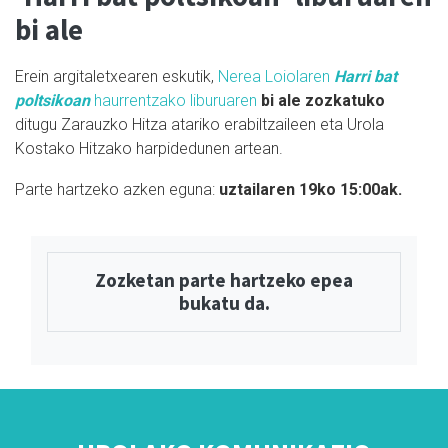
bi ale
Erein argitaletxearen eskutik,
Nerea Loiolaren
Harri bat
poltsikoan
haurrentzako liburuaren
bi ale zozkatuko
ditugu Zarauzko Hitza atariko erabiltzaileen eta Urola
Kostako Hitzako harpidedunen artean.
Parte hartzeko azken eguna:
uztailaren 19ko 15:00ak.
Zozketan parte hartzeko epea
bukatu da.