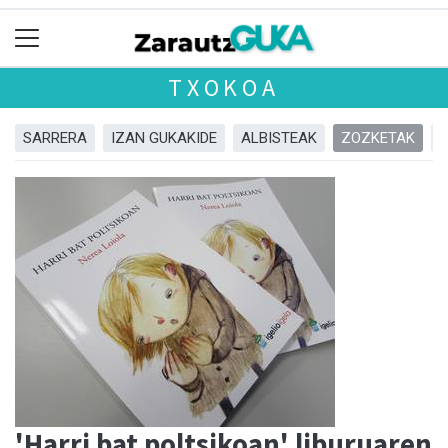
TXOKOA
SARRERA
IZAN GUKAKIDE
ALBISTEAK
ZOZKETAK
'Harri bat poltsikoan' liburuaren