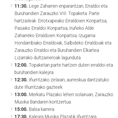
11:30.
Lege Zaharren enparantzan, Erraldoi eta
Buruhandien Zarauzko VIII. Topaketa. Parte
hartzaileak: Errotxapeako Erraldoien Konpartsa,
Pasaiko Erraldoi Konpartsa, Iruñeko Alde
Zaharreko Erraldoien Konpartsa, Izugarria
Hondarribiako Erraldoiak, Salbideko Erraldoiak eta
Zarauzko Erraldoi eta Buruhandien Elkartea
Lizarrako dultzaineroak lagunduta.
12:00.
Topaketan parte hartzen duten erraldoi eta
buruhandien kalejira.
12:30.
Iñurritzako zelaian, aurreskua dantzatuko
dute Iñurritzako gazteek.
13:00.
Merkatu Plazako lehen solairuan, Zarauzko
Musika Bandaren kontzertua.
15:00.
Balsa karrera.
17:30.
Kalejira Musika Plazatik Iñurritzara,