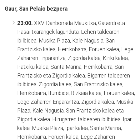
Gaur, San Pelaio bezpera
23:00.
XXV. Danborrada Mauxitxa, Gauerdi eta
Pasai txarangek lagunduta. Lehen taldearen
ibilbidea: Musika Plaza, Kale Nagusia, San
Frantzisko kalea, Herrikobarra, Foruen kalea, Lege
Zaharren Enparantza, Zigordia kalea, Kiriki kalea,
Patxiku kalea, Santa Marina, Herrikobarra, San
Frantzisko eta Zigordia kalea. Bigarren taldearen
ibilbidea: Zigordia kalea, San Frantzisko kalea,
Herrikobarra, Iturribide, Bizkaia kalea, Foruen kalea,
Lege Zaharren Enparantza, Zigordia kalea, Musika
Plaza, Kale Nagusia, San Frantzisko kalea eta
Zigordia kalea. Hirugarren taldearen ibilbidea: Ipar
kalea, Musika Plaza, Ipar kalea, Santa Marina,
Herrikobarra, Foruen kalea, Lege Zaharren