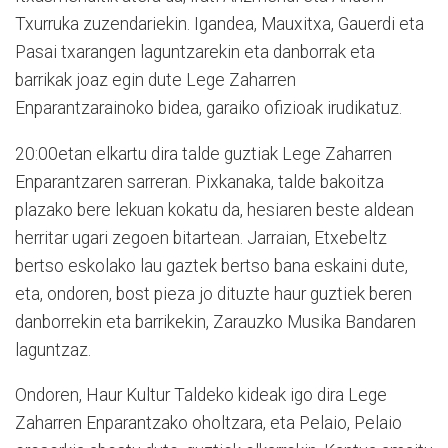
Txurruka zuzendariekin. Igandea, Mauxitxa, Gauerdi eta
Pasai txarangen laguntzarekin eta danborrak eta
barrikak joaz egin dute Lege Zaharren
Enparantzarainoko bidea, garaiko ofizioak irudikatuz.
20:00etan elkartu dira talde guztiak Lege Zaharren
Enparantzaren sarreran. Pixkanaka, talde bakoitza
plazako bere lekuan kokatu da, hesiaren beste aldean
herritar ugari zegoen bitartean. Jarraian, Etxebeltz
bertso eskolako lau gaztek bertso bana eskaini dute,
eta, ondoren, bost pieza jo dituzte haur guztiek beren
danborrekin eta barrikekin, Zarauzko Musika Bandaren
laguntzaz.
Ondoren, Haur Kultur Taldeko kideak igo dira Lege
Zaharren Enparantzako oholtzara, eta Pelaio, Pelaio