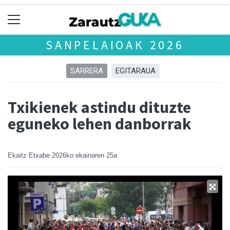
SANPELAIOAK 2026
SARRERA
EGITARAUA
Txikienek astindu dituzte
eguneko lehen danborrak
Ekaitz Etxabe
2026ko ekainaren 25a