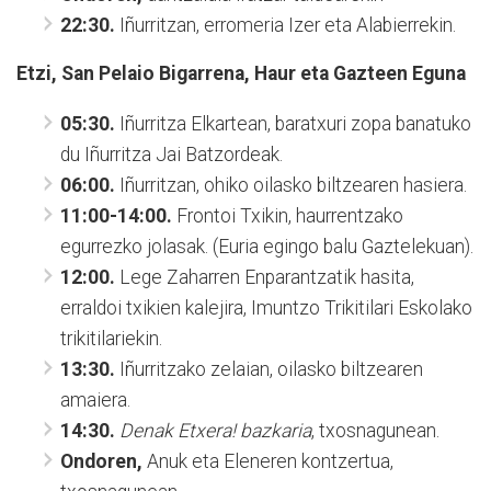
22:30.
Iñurritzan, erromeria Izer eta Alabierrekin.
Etzi, San Pelaio Bigarrena, Haur eta G
azteen Eguna
05:30.
Iñurritza Elkartean, baratxuri zopa banatuko
du Iñurritza Jai Batzordeak.
06:00.
Iñurritzan, ohiko oilasko biltzearen hasiera.
11:00-14:00.
Frontoi Txikin, haurrentzako
egurrezko jolasak. (Euria egingo balu Gaztelekuan).
12:00.
Lege Zaharren Enparantzatik hasita,
erraldoi txikien kalejira, Imuntzo Trikitilari Eskolako
trikitilariekin.
13:30.
Iñurritzako zelaian, oilasko biltzearen
amaiera.
14:30.
Denak Etxera! bazkaria
, txosnagunean.
Ondoren,
Anuk eta Eleneren kontzertua,