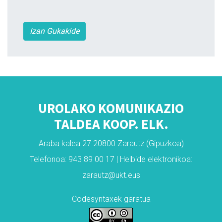
Izan Gukakide
UROLAKO KOMUNIKAZIO
TALDEA KOOP. ELK.
Araba kalea 27 20800 Zarautz (Gipuzkoa)
Telefonoa: 943 89 00 17 | Helbide elektronikoa:
zarautz@ukt.eus
Codesyntaxek garatua