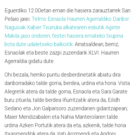
Eguerdiko 12:00etan eman die hasiera zarauztarrek San
Pelaio jaiei.
Telmo Esnaola Haurren Agerraldiko Danbor
Nagusiak Xabier Txurruka alkatearen eskutik Aginte
Makila jaso ondoren, festei hasiera emateko txupina
bota dute udaletxeko balkoitik
. Arratsaldean, berriz,
Esnaolak eta beste zazpi zuzendarik XLVI. Haurren
Agerraldia gidatu dute.
Ohi bezala, herriko puntu desberdinetatik abiatu dira
danborradako talde gorria, berdea, urdina eta horia. Vista
Alegretik atera da talde gorria, Esnaola eta Sara Garate
buru zituela; talde berdea Iñurritzatik atera da, Eilidh
Sedano eta Jon Galparsoro zuzendarien gidaritzapean;
Maier Mendizabalen eta Nahia Manterolaren talde
urdina Azken Portutik atera da eta, azkenik, talde horia
Itxasmenditik atera da, Irati Arizmendi eta Andoni