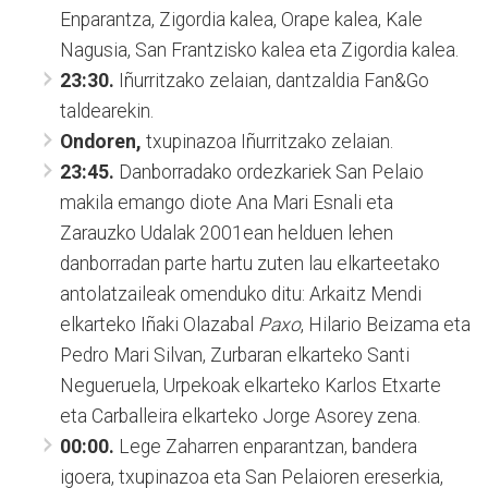
Enparantza, Zigordia kalea, Orape kalea, Kale
Nagusia, San Frantzisko kalea eta Zigordia kalea.
23:30.
Iñurritzako zelaian, dantzaldia Fan&Go
taldearekin.
Ondoren,
txupinazoa Iñurritzako zelaian.
23:45.
Danborradako ordezkariek San Pelaio
makila emango diote Ana Mari Esnali eta
Zarauzko Udalak 2001ean helduen lehen
danborradan parte hartu zuten lau elkarteetako
antolatzaileak omenduko ditu: Arkaitz Mendi
elkarteko Iñaki Olazabal
Paxo
, Hilario Beizama eta
Pedro Mari Silvan, Zurbaran elkarteko Santi
Negueruela, Urpekoak elkarteko Karlos Etxarte
eta Carballeira elkarteko Jorge Asorey zena.
​​​​​​00:00.
Lege Zaharren enparantzan, bandera
igoera, txupinazoa eta San Pelaioren ereserkia,