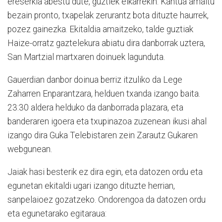
ereserkia abestu dute, guztiek elkarrekin. Kantua amaitu
bezain pronto, txapelak zerurantz bota dituzte haurrek,
pozez gainezka. Ekitaldia amaitzeko, talde guztiak
Haize-orratz gaztelekura abiatu dira danborrak uztera,
San Martzial martxaren doinuek lagunduta.
Gauerdian danbor doinua berriz itzuliko da Lege
Zaharren Enparantzara, helduen txanda izango baita.
23:30 aldera helduko da danborrada plazara, eta
banderaren igoera eta txupinazoa zuzenean ikusi ahal
izango dira Guka Telebistaren zein Zarautz Gukaren
webgunean.
Jaiak hasi besterik ez dira egin, eta datozen ordu eta
egunetan ekitaldi ugari izango dituzte herrian,
sanpelaioez gozatzeko. Ondorengoa da datozen ordu
eta egunetarako egitaraua: