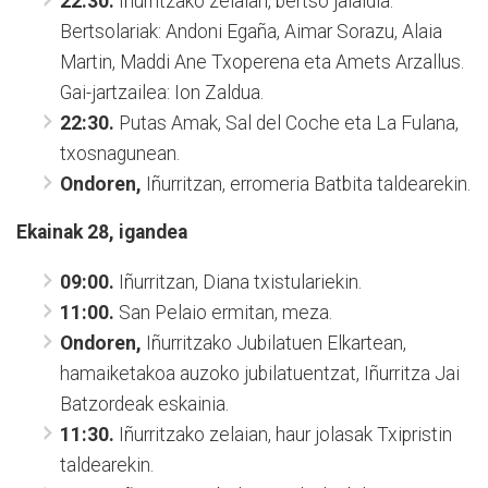
22:30.
Iñurritzako zelaian, bertso jaialdia.
Bertsolariak: Andoni Egaña, Aimar Sorazu, Alaia
Martin, Maddi Ane Txoperena eta Amets Arzallus.
Gai-jartzailea: Ion Zaldua.
22:30.
Putas Amak, Sal del Coche eta La Fulana,
txosnagunean.
Ondoren,
Iñurritzan, erromeria Batbita taldearekin.
Ekainak 28, igandea
09:00.
Iñurritzan, Diana txistulariekin.
11:00.
San Pelaio ermitan, meza.
Ondoren,
Iñurritzako Jubilatuen Elkartean,
hamaiketakoa auzoko jubilatuentzat, Iñurritza Jai
Batzordeak eskainia.
11:30.
Iñurritzako zelaian, haur jolasak Txipristin
taldearekin.