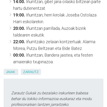
14:00.
Iñurritzan, gibel jana oilasko biltzean parte
hartu dutenentzat.
19:00.
Iñurritzan, herri kirolak Joseba Ostolaza
Harri eskolarekin.
20:00.
Iñurritzan parrillada, Auzoak bizirik
taldearen eskutik.
22:00.
Iñurritzako zelaian kontzertuak: Alarma
Morea, Putzu Beltzean eta Bide Batez.
00:00.
Iñurritzan, Bandera jaistea, eta festen
amaierako txupinazoa.
JAIAK
ZARAUTZ
Zarautz Gukak zu bezalako irakurleen babesa
behar du tokiko informazioa euskaraz eta modu
profesionalean lantzen jarraitzeko.