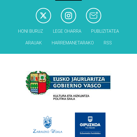
HONI BURUZ
LEGE OHARRA
PUBLIZITATEA
ARAUAK
HARREMANETARAKO
RSS
Babesleak