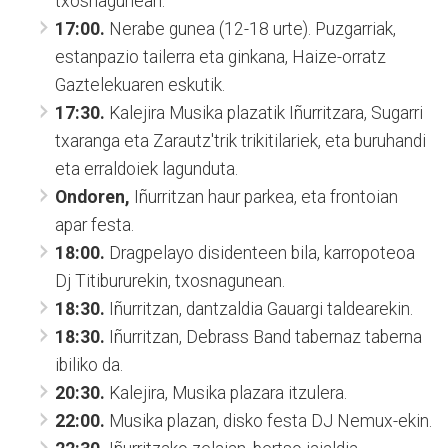
txosnagunean.
17:00.
Nerabe gunea (12-18 urte). Puzgarriak,
estanpazio tailerra eta ginkana, Haize-orratz
Gaztelekuaren eskutik.
17:30.
Kalejira Musika plazatik Iñurritzara, Sugarri
txaranga eta Zarautz'trik trikitilariek, eta buruhandi
eta erraldoiek lagunduta.
Ondoren,
Iñurritzan haur parkea, eta frontoian
apar festa.
18:00.
Dragpelayo disidenteen bila, karropoteoa
Dj Titibururekin, txosnagunean.
18:30.
Iñurritzan, dantzaldia Gauargi taldearekin.
18:30.
Iñurritzan, Debrass Band tabernaz taberna
ibiliko da.
20:30.
Kalejira, Musika plazara itzulera.
22:00.
Musika plazan, disko festa DJ Nemux-ekin.