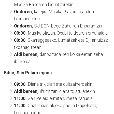
Musika Bandaren laguntzarekin.
Ondoren,
kalejira Musika Plazara Igandea
txarangarekin.
Ondoren,
DJ BON Lege Zaharren Enparantzan.
00:30.
Musika plazan, Oxabi taldearen emanaldia.
00:30.
Skarreggeasko, Lumatzak eta Dj Ianruizzz,
txosnagunean.
Aldi berean,
danborrada herriko kaleetan zehar
ibiliko da.
Bihar, San Pelaio eguna
09:00.
Diana trikitilari eta dultzaineroekin.
Aldi berean,
Iñurritzan, diana txistulariekin.
11:00.
San Pelaio ermitan, meza nagusia.
11:00.
Gaztetxian aldeko paella txapelketa,
txosnagunean.