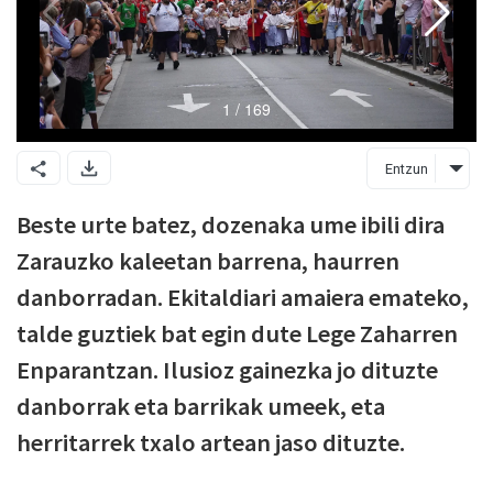
Entzun
Beste urte batez, dozenaka ume ibili dira
Zarauzko kaleetan barrena, haurren
danborradan. Ekitaldiari amaiera emateko,
talde guztiek bat egin dute Lege Zaharren
Enparantzan. Ilusioz gainezka jo dituzte
danborrak eta barrikak umeek, eta
herritarrek txalo artean jaso dituzte.