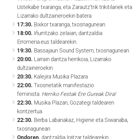
Ustekabe txaranga, eta Zarautz'trik trikitilariek eta
Lizarrako dultzaineroekin batera.
17:30.
Bixkor txaranga, txosnagunean.
18:00.
Iñurritzako zelaian, dantzaldia
Erromeria.eus taldearekin.
19:30.
Bassajaun Sound System, txosnagunean.
20:00.
Larrain dantza herrikoia, Lizarrako
dultzaineroekin.
20:30.
Kalejira Musika Plazara.
22:00.
Txosnetatik manifestazio
feminista:
Herriko Festak Ere Gureak Dira!
22:30.
Musika Plazan, Gozategi taldearen
kontzertua.
22:30.
Berba Labanakaz, Higiene eta Siwanaba,
txosnagunean.
Ondoren,
dantzaldia Iratzar taldearekin