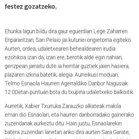
festez gozatzeko.
Ehunka lagun bildu dira gaur eguerdian Lege Zaharren
Enparantzan, San Pelaio jai kutunei ongietorria egiteko.
Aurten, ordea, udaletxearen behealdearen irudia
ezohikoa izan da; izan ere, berotik alde egin nahian,
gerizpean jarraitu dute ia herritar guztiek jaien hasiera,
plazaren izkina batetik, alegia. Aurreikusi moduan,
Telmo Esnaola Haurren Agerraldiko Danbor Nagusiak
12:00etan puntuan bota du txupina udaletxeko balkoitik.
Aurretik, Xabier Txurruka Zarauzko alkateak makila
eman dio Esnaolari, eta haurren danborradako gainerako
zuzendariak aurkeztu ditu. Hain justu, Esnaolarekin
batera zuzendari lanetan ariko dira aurten Sara Garate,