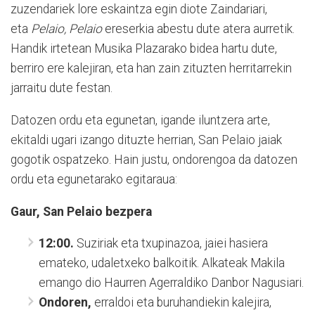
zuzendariek lore eskaintza egin diote Zaindariari,
eta
Pelaio, Pelaio
ereserkia abestu dute atera aurretik.
Handik irtetean Musika Plazarako bidea hartu dute,
berriro ere kalejiran, eta han zain zituzten herritarrekin
jarraitu dute festan.
Datozen ordu eta egunetan, igande iluntzera arte,
ekitaldi ugari izango dituzte herrian, San Pelaio jaiak
gogotik ospatzeko. Hain justu, ondorengoa da datozen
ordu eta egunetarako egitaraua:
Gaur, San Pelaio bezpera
12:00.
Suziriak eta txupinazoa, jaiei hasiera
emateko, udaletxeko balkoitik. Alkateak Makila
emango dio Haurren Agerraldiko Danbor Nagusiari.
Ondoren,
erraldoi eta buruhandiekin kalejira,