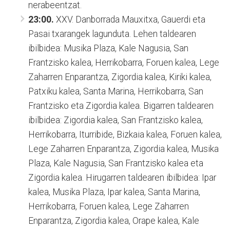
nerabeentzat.
23:00.
XXV. Danborrada Mauxitxa, Gauerdi eta
Pasai txarangek lagunduta. Lehen taldearen
ibilbidea: Musika Plaza, Kale Nagusia, San
Frantzisko kalea, Herrikobarra, Foruen kalea, Lege
Zaharren Enparantza, Zigordia kalea, Kiriki kalea,
Patxiku kalea, Santa Marina, Herrikobarra, San
Frantzisko eta Zigordia kalea. Bigarren taldearen
ibilbidea: Zigordia kalea, San Frantzisko kalea,
Herrikobarra, Iturribide, Bizkaia kalea, Foruen kalea,
Lege Zaharren Enparantza, Zigordia kalea, Musika
Plaza, Kale Nagusia, San Frantzisko kalea eta
Zigordia kalea. Hirugarren taldearen ibilbidea: Ipar
kalea, Musika Plaza, Ipar kalea, Santa Marina,
Herrikobarra, Foruen kalea, Lege Zaharren
Enparantza, Zigordia kalea, Orape kalea, Kale