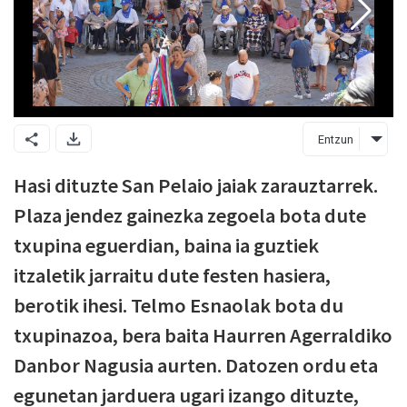
Entzun
Hasi dituzte San Pelaio jaiak zarauztarrek.
Plaza jendez gainezka zegoela bota dute
txupina eguerdian, baina ia guztiek
itzaletik jarraitu dute festen hasiera,
berotik ihesi. Telmo Esnaolak bota du
txupinazoa, bera baita Haurren Agerraldiko
Danbor Nagusia aurten. Datozen ordu eta
egunetan jarduera ugari izango dituzte,