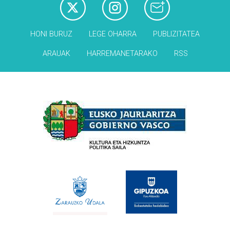
HONI BURUZ
LEGE OHARRA
PUBLIZITATEA
ARAUAK
HARREMANETARAKO
RSS
Babesleak