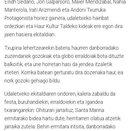
Eilidh Sedano, Jon Galparsoro, Maier Mendizabal, Nahia
Manterola, Irati Arizmendi eta Andoni Txurruka.
Protagonista horiez gainera, udaletxeko hainbat
ordezkari eta Haur Kultur Taldeko kideak ere egon dira
jaien hasiera ekitaldian.
Txupina lehertzearekin batera, haurren danborradako
zuzendariek gozokiak eta globo erraldoiak bota dituzte
balkoitik, eta une horretan hasi da jendea itzaletik
irteten. Korrika batean gerturatu dira dozenaka haur, ea
nork gozoki gehiago bildu.
Udaletxeko ekitaldiaren ondoren, kalera zabaldu da
festa, buruhandiekin, erraldoiekin eta Igandea
txarangarekin. Ohiturari jarraituz, Santa Marina
ermitarako bidea hartu dute, herritarren olatua atzetik
jarraika zutela. Behin ermitara iritsita, danborradako