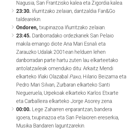
Nagusia, San Frantzisko kalea eta Zigordia kalea.
23:30.
Iñurritzako zelaian, dantzaldia Fan&Go
taldearekin.
Ondoren,
txupinazoa Iñurritzako zelaian.
23:45.
Danborradako ordezkariek San Pelaio
makila emango diote Ana Mari Esnali eta
Zarauzko Udalak 2001ean helduen lehen
danborradan parte hartu zuten lau elkarteetako
antolatzaileak omenduko ditu: Arkaitz Mendi
elkarteko Iñaki Olazabal
Paxo
, Hilario Beizama eta
Pedro Mari Silvan, Zurbaran elkarteko Santi
Negueruela, Urpekoak elkarteko Karlos Etxarte
eta Carballeira elkarteko Jorge Asorey zena.
​​​​​​00:00.
Lege Zaharren enparantzan, bandera
igoera, txupinazoa eta San Pelaioren ereserkia,
Musika Bandaren laguntzarekin.