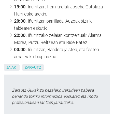
19:00.
Iñurritzan, herri kirolak Joseba Ostolaza
Harri eskolarekin.
20:00.
Iñurritzan parrillada, Auzoak bizirik
taldearen eskutik.
22:00.
Iñurritzako zelaian kontzertuak: Alarma
Morea, Putzu Beltzean eta Bide Batez.
00:00.
Iñurritzan, Bandera jaistea, eta festen
amaierako txupinazoa.
JAIAK
ZARAUTZ
Zarautz Gukak zu bezalako irakurleen babesa
behar du tokiko informazioa euskaraz eta modu
profesionalean lantzen jarraitzeko.