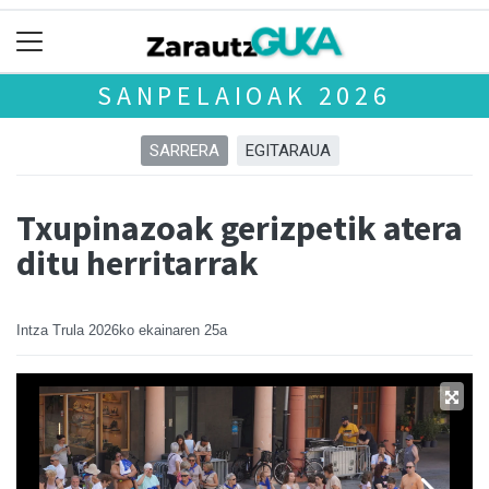
SANPELAIOAK 2026
SARRERA
EGITARAUA
Txupinazoak gerizpetik atera
ditu herritarrak
Intza Trula
2026ko ekainaren 25a