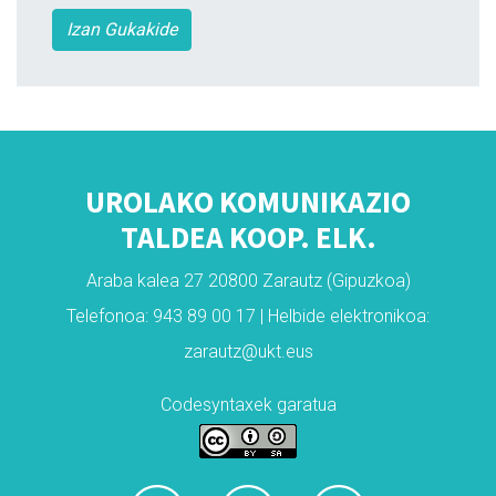
Izan Gukakide
UROLAKO KOMUNIKAZIO
TALDEA KOOP. ELK.
Araba kalea 27 20800 Zarautz (Gipuzkoa)
Telefonoa: 943 89 00 17 | Helbide elektronikoa:
zarautz@ukt.eus
Codesyntaxek garatua