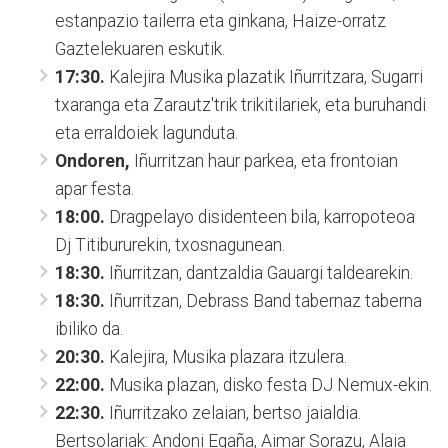
estanpazio tailerra eta ginkana, Haize-orratz
Gaztelekuaren eskutik.
17:30.
Kalejira Musika plazatik Iñurritzara, Sugarri
txaranga eta Zarautz'trik trikitilariek, eta buruhandi
eta erraldoiek lagunduta.
Ondoren,
Iñurritzan haur parkea, eta frontoian
apar festa.
18:00.
Dragpelayo disidenteen bila, karropoteoa
Dj Titibururekin, txosnagunean.
18:30.
Iñurritzan, dantzaldia Gauargi taldearekin.
18:30.
Iñurritzan, Debrass Band tabernaz taberna
ibiliko da.
20:30.
Kalejira, Musika plazara itzulera.
22:00.
Musika plazan, disko festa DJ Nemux-ekin.
22:30.
Iñurritzako zelaian, bertso jaialdia.
Bertsolariak: Andoni Egaña, Aimar Sorazu, Alaia