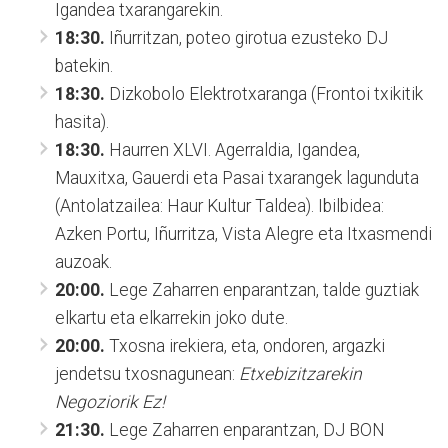
Igandea txarangarekin.
18:30.
Iñurritzan, poteo girotua ezusteko DJ
batekin.
18:30.
Dizkobolo Elektrotxaranga (Frontoi txikitik
hasita).
18:30.
Haurren XLVI. Agerraldia, Igandea,
Mauxitxa, Gauerdi eta Pasai txarangek lagunduta
(Antolatzailea: Haur Kultur Taldea). Ibilbidea:
Azken Portu, Iñurritza, Vista Alegre eta Itxasmendi
auzoak.
20:00.
Lege Zaharren enparantzan, talde guztiak
elkartu eta elkarrekin joko dute.
20:00.
Txosna irekiera, eta, ondoren, argazki
jendetsu txosnagunean:
Etxebizitzarekin
Negoziorik Ez!
21:30.
Lege Zaharren enparantzan, DJ BON