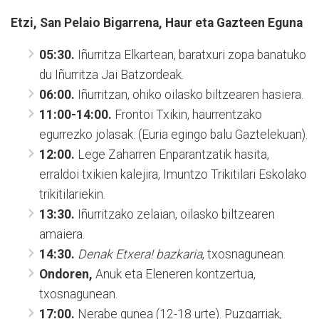
Etzi, San Pelaio Bigarrena, Haur eta G
azteen Eguna
05:30.
Iñurritza Elkartean, baratxuri zopa banatuko
du Iñurritza Jai Batzordeak.
06:00.
Iñurritzan, ohiko oilasko biltzearen hasiera.
11:00-14:00.
Frontoi Txikin, haurrentzako
egurrezko jolasak. (Euria egingo balu Gaztelekuan).
12:00.
Lege Zaharren Enparantzatik hasita,
erraldoi txikien kalejira, Imuntzo Trikitilari Eskolako
trikitilariekin.
13:30.
Iñurritzako zelaian, oilasko biltzearen
amaiera.
14:30.
Denak Etxera! bazkaria
, txosnagunean.
Ondoren,
Anuk eta Eleneren kontzertua,
txosnagunean.
17:00.
Nerabe gunea (12-18 urte). Puzgarriak,