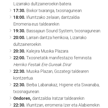
Lizarrako dultzaineroekin batera.
17:30.
Bixkor txaranga, txosnagunean.
18:00.
Iñurritzako zelaian, dantzaldia
Erromeria.eus taldearekin.
19:30.
Bassajaun Sound System, txosnagunean.
20:00.
Larrain dantza herrikoia, Lizarrako
dultzaineroekin.
20:30.
Kalejira Musika Plazara.
22:00.
Txosnetatik manifestazio feminista:
Herriko Festak Ere Gureak Dira!
22:30.
Musika Plazan, Gozategi taldearen
kontzertua.
22:30.
Berba Labanakaz, Higiene eta Siwanaba,
txosnagunean.
Ondoren,
dantzaldia Iratzar taldearekin
22:30.
Iñurritzan, erromeria Izer eta Alabierrekin.