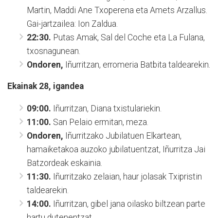
Martin, Maddi Ane Txoperena eta Amets Arzallus.
Gai-jartzailea: Ion Zaldua.
22:30.
Putas Amak, Sal del Coche eta La Fulana,
txosnagunean.
Ondoren,
Iñurritzan, erromeria Batbita taldearekin.
Ekainak 28, igandea
09:00.
Iñurritzan, Diana txistulariekin.
11:00.
San Pelaio ermitan, meza.
Ondoren,
Iñurritzako Jubilatuen Elkartean,
hamaiketakoa auzoko jubilatuentzat, Iñurritza Jai
Batzordeak eskainia.
11:30.
Iñurritzako zelaian, haur jolasak Txipristin
taldearekin.
14:00.
Iñurritzan, gibel jana oilasko biltzean parte
hartu dutenentzat.