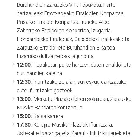
Buruhandien Zarauzko VIII. Topaketa. Parte
hartzaileak: Errotxapeako Erraldoien Konpartsa,
Pasaiko Erraldoi Konpartsa, Iruñeko Alde
Zaharreko Erraldoien Konpartsa, Izugarria
Hondarribiako Erraldoiak, Salbideko Erraldoiak eta
Zarauzko Erraldoi eta Buruhandien Elkartea
Lizarrako dultzaineroak lagunduta.
12:00.
Topaketan parte hartzen duten erraldoi eta
buruhandien kalejira.
12:30.
Iñurritzako zelaian, aurreskua dantzatuko
dute Iñurritzako gazteek.
13:00.
Merkatu Plazako lehen solairuan, Zarauzko
Musika Bandaren kontzertua.
15:00.
Balsa karrera.
17:30.
Kalejira Musika Plazatik Iñurritzara,
Ustekabe txaranga, eta Zarautz'trik trikitilariek eta