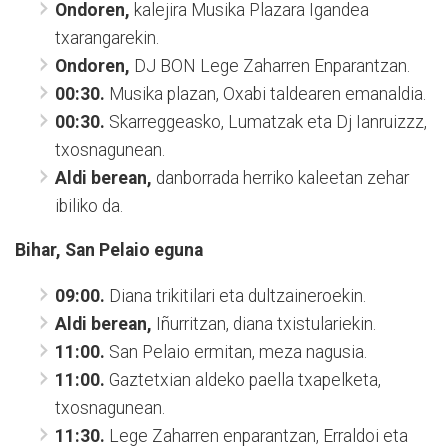
Ondoren,
kalejira Musika Plazara Igandea
txarangarekin.
Ondoren,
DJ BON Lege Zaharren Enparantzan.
00:30.
Musika plazan, Oxabi taldearen emanaldia.
00:30.
Skarreggeasko, Lumatzak eta Dj Ianruizzz,
txosnagunean.
Aldi berean,
danborrada herriko kaleetan zehar
ibiliko da.
Bihar, San Pelaio eguna
09:00.
Diana trikitilari eta dultzaineroekin.
Aldi berean,
Iñurritzan, diana txistulariekin.
11:00.
San Pelaio ermitan, meza nagusia.
11:00.
Gaztetxian aldeko paella txapelketa,
txosnagunean.
11:30.
Lege Zaharren enparantzan, Erraldoi eta