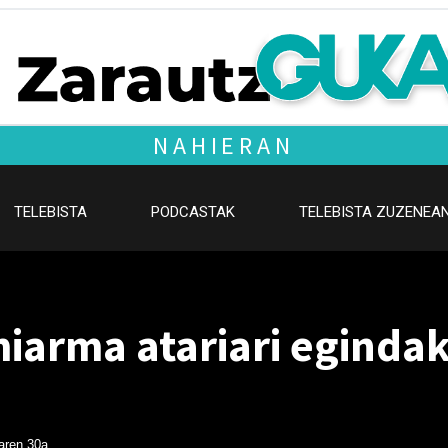
NAHIERAN
TELEBISTA
PODCASTAK
TELEBISTA ZUZENEA
miarma atariari eginda
aren 30a