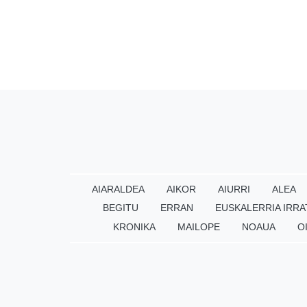
AIARALDEA
AIKOR
AIURRI
ALEA
BEGITU
ERRAN
EUSKALERRIA IRRA
KRONIKA
MAILOPE
NOAUA
O