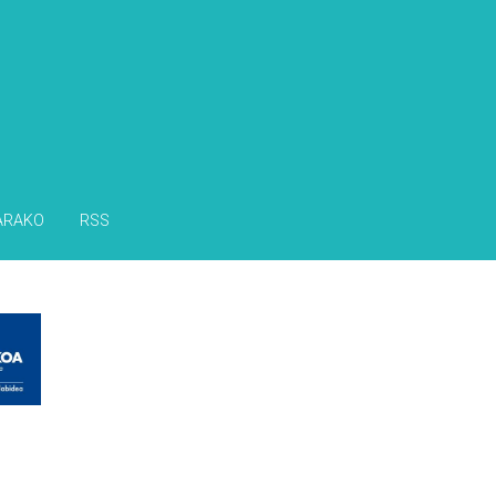
s
ARAKO
RSS