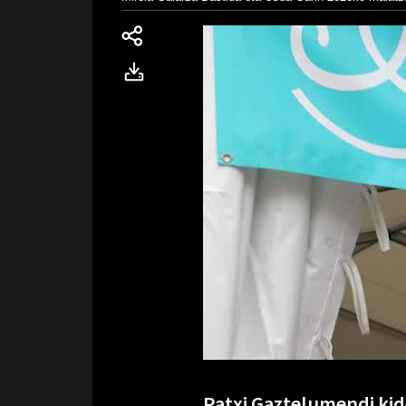
Patxi Gaztelumendi kid