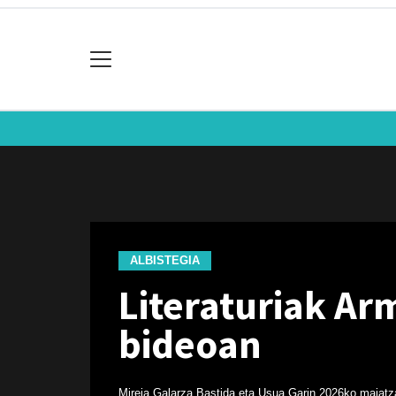
ALBISTEGIA
Literaturiak Ar
bideoan
Mireia Galarza Bastida eta Usua Garin
2026ko maiatz