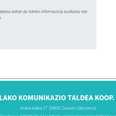
abesa behar du tokiko informazioa euskaraz eta
.
LAKO KOMUNIKAZIO TALDEA KOOP. 
Araba kalea 27 20800 Zarautz (Gipuzkoa)