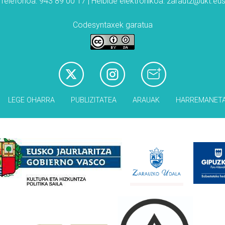
Telefonoa: 943 89 00 17 | Helbide elektronikoa: zarautz@ukt.eu
Codesyntaxek garatua
LEGE OHARRA
PUBLIZITATEA
ARAUAK
HARREMANET
Babesleak