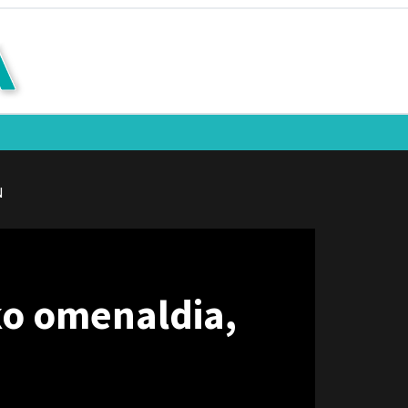
N
ko omenaldia,