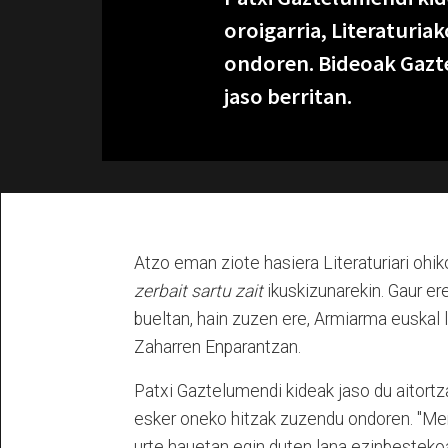
oroigarria, Literaturia
ondoren. Bideoak Gazte
jaso berritan.
Atzo eman ziote hasiera Literaturiari oh
zerbait sartu zait
ikuskizunarekin. Gaur er
bueltan, hain zuzen ere, Armiarma euskal 
Zaharren Enparantzan.
Patxi Gaztelumendi kideak jaso du aitortza
esker oneko hitzak zuzendu ondoren. "Me
urte hauetan egin duten lana ezinbestekoa b