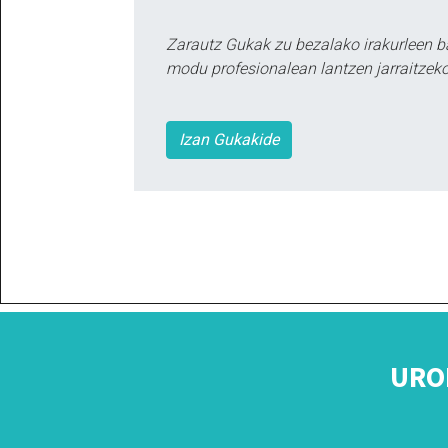
Zarautz Gukak zu bezalako irakurleen b
modu profesionalean lantzen jarraitzeko
Izan Gukakide
URO