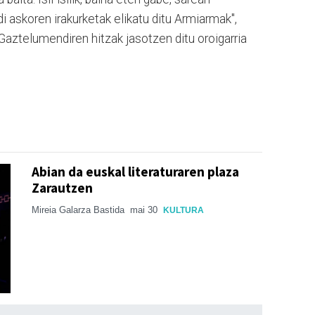
 askoren irakurketak elikatu ditu Armiarmak",
Gaztelumendiren hitzak jasotzen ditu oroigarria
Abian da euskal literaturaren plaza
Zarautzen
Mireia Galarza Bastida
mai 30
KULTURA