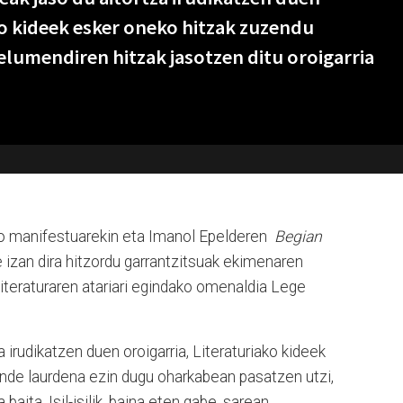
ko kideek esker oneko hitzak zuzendu
lumendiren hitzak jasotzen ditu oroigarria
iko manifestuarekin eta Imanol Epelderen
Begian
e izan dira hitzordu garrantzitsuak ekimenaren
literaturaren atariari egindako omenaldia Lege
 irudikatzen duen oroigarria, Literaturiako kideek
nde laurdena ezin dugu oharkabean pasatzen utzi,
aita. Isil-isilik, baina eten gabe, sarean