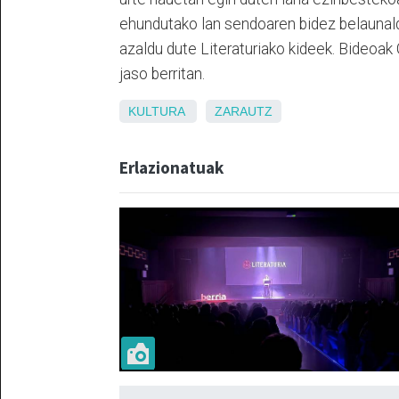
ehundutako lan sendoaren bidez belaunaldi
azaldu dute Literaturiako kideek. Bideoak 
jaso berritan.
KULTURA
ZARAUTZ
Erlazionatuak