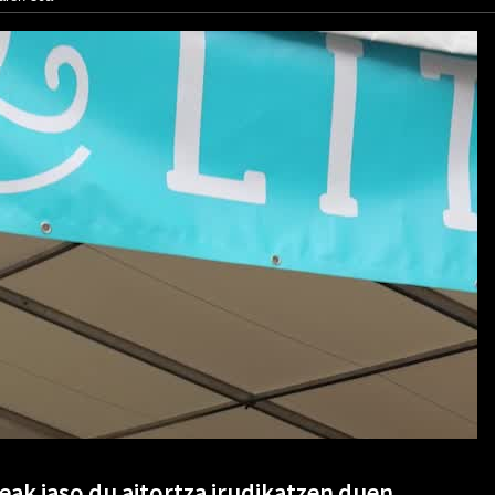
eak jaso du aitortza irudikatzen duen