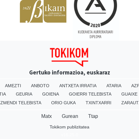
Gertuko informazioa, euskaraz
AMEZTI
ANBOTO
ANTXETA IRRATIA
ATARIA
AZP
TIA
GEURIA
GOIENA
GOIERRI TELEBISTA
GUAIXE
IZMENDI TELEBISTA
ORIO GUKA
TXINTXARRI
ZARAUT
Matx
Gurean
Ttap
Tokikom publizitatea
v16.25.0