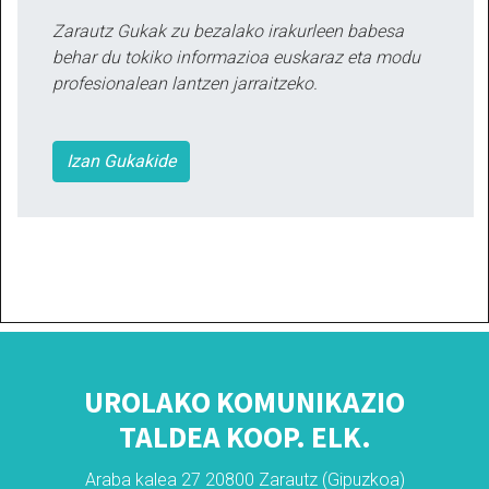
Zarautz Gukak zu bezalako irakurleen babesa
behar du tokiko informazioa euskaraz eta modu
profesionalean lantzen jarraitzeko.
Izan Gukakide
UROLAKO KOMUNIKAZIO
TALDEA KOOP. ELK.
Araba kalea 27 20800 Zarautz (Gipuzkoa)