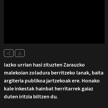
Iazko urrian hasi zituzten Zarauzko
malekoian zoladura berritzeko lanak, baita
argiteria publikoa jartzekoak ere. Honako
kale inkestak hainbat herritarrek gaiaz
duten iritzia biltzen du.