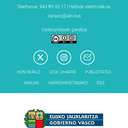
Telefonoa: 943 89 00 17 | Helbide elektronikoa:
zarautz@ukt.eus
Codesyntaxek garatua
HONI BURUZ
LEGE OHARRA
PUBLIZITATEA
ARAUAK
HARREMANETARAKO
RSS
Babesleak