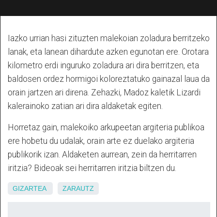
Iazko urrian hasi zituzten malekoian zoladura berritzeko
lanak, eta lanean dihardute azken egunotan ere. Orotara
kilometro erdi inguruko zoladura ari dira berritzen, eta
baldosen ordez hormigoi koloreztatuko gainazal laua da
orain jartzen ari direna. Zehazki, Madoz kaletik Lizardi
kalerainoko zatian ari dira aldaketak egiten.
Horretaz gain, malekoiko arkupeetan argiteria publikoa
ere hobetu du udalak, orain arte ez duelako argiteria
publikorik izan. Aldaketen aurrean, zein da herritarren
iritzia? Bideoak sei herritarren iritzia biltzen du.
GIZARTEA
ZARAUTZ