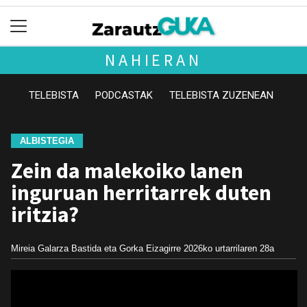
NAHIERAN
TELEBISTA
PODCASTAK
TELEBISTA ZUZENEAN
ALBISTEGIA
Zein da malekoiko lanen
inguruan herritarrek duten
iritzia?
Mireia Galarza Bastida eta Gorka Eizagirre
2026ko urtarrilaren 28a