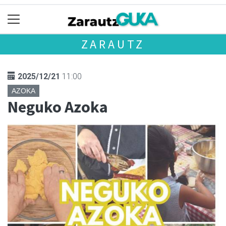
ZARAUTZ
2025/12/21
11:00
AZOKA
Neguko Azoka