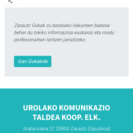
Zarautz Gukak zu bezalako irakurleen babesa
behar du tokiko informazioa euskaraz eta modu
profesionalean lantzen jarraitzeko.
Izan Gukakide
UROLAKO KOMUNIKAZIO
TALDEA KOOP. ELK.
Araba kalea 27 20800 Zarautz (Gipuzkoa)