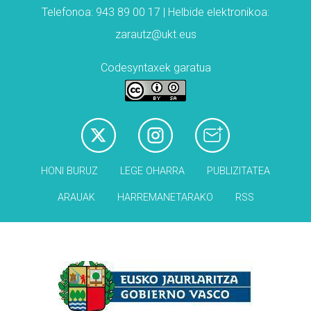
Telefonoa: 943 89 00 17 | Helbide elektronikoa:
zarautz@ukt.eus
Codesyntaxek garatua
HONI BURUZ
LEGE OHARRA
PUBLIZITATEA
ARAUAK
HARREMANETARAKO
RSS
Babesleak