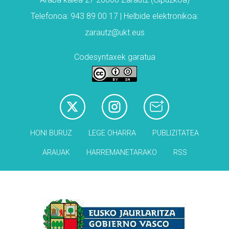
Telefonoa: 943 89 00 17 | Helbide elektronikoa:
zarautz@ukt.eus
Codesyntaxek garatua
HONI BURUZ
LEGE OHARRA
PUBLIZITATEA
ARAUAK
HARREMANETARAKO
RSS
Babesleak