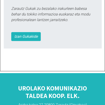
Zarautz Gukak zu bezalako irakurleen babesa
behar du tokiko informazioa euskaraz eta modu
profesionalean lantzen jarraitzeko.
Izan Gukakide
UROLAKO KOMUNIKAZIO
TALDEA KOOP. ELK.
Araba kalea 27 20800 Zarautz (Gipuzkoa)