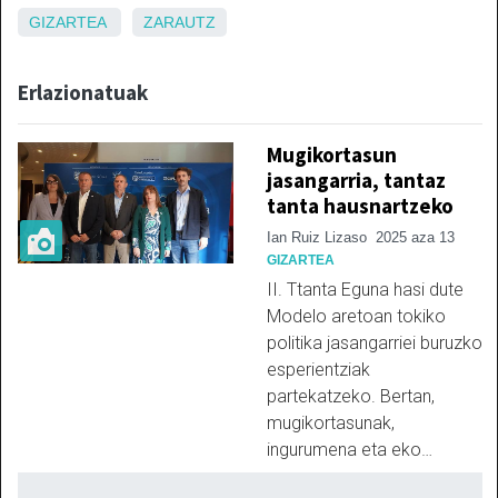
GIZARTEA
ZARAUTZ
Erlazionatuak
Mugikortasun
jasangarria, tantaz
tanta hausnartzeko
Ian Ruiz Lizaso
2025 aza 13
GIZARTEA
II. Ttanta Eguna hasi dute
Modelo aretoan tokiko
politika jasangarriei buruzko
esperientziak
partekatzeko. Bertan,
mugikortasunak,
ingurumena eta eko…