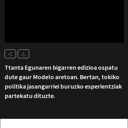
Ttanta Egunaren bigarren edizioa ospatu
dute gaur Modelo aretoan. Bertan, tokiko
politika jasangarriei buruzko esperientziak
partekatu dituzte.