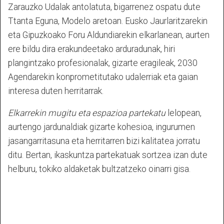
Zarauzko Udalak antolatuta, bigarrenez ospatu dute
Ttanta Eguna, Modelo aretoan. Eusko Jaurlaritzarekin
eta Gipuzkoako Foru Aldundiarekin elkarlanean, aurten
ere bildu dira erakundeetako arduradunak, hiri
plangintzako profesionalak, gizarte eragileak, 2030
Agendarekin konprometitutako udalerriak eta gaian
interesa duten herritarrak.
Elkarrekin mugitu eta espazioa partekatu
lelopean,
aurtengo jardunaldiak gizarte kohesioa, ingurumen
jasangarritasuna eta herritarren bizi kalitatea jorratu
ditu. Bertan, ikaskuntza partekatuak sortzea izan dute
helburu, tokiko aldaketak bultzatzeko oinarri gisa.