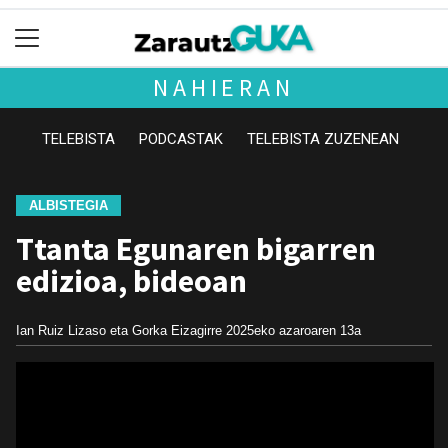
NAHIERAN
TELEBISTA
PODCASTAK
TELEBISTA ZUZENEAN
ALBISTEGIA
Ttanta Egunaren bigarren
edizioa, bideoan
Ian Ruiz Lizaso eta Gorka Eizagirre
2025eko azaroaren 13a