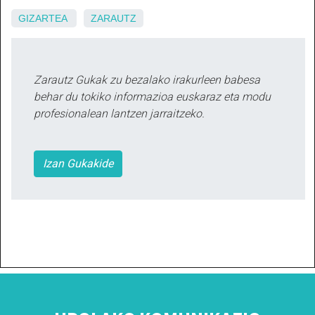
GIZARTEA
ZARAUTZ
Zarautz Gukak zu bezalako irakurleen babesa
behar du tokiko informazioa euskaraz eta modu
profesionalean lantzen jarraitzeko.
Izan Gukakide