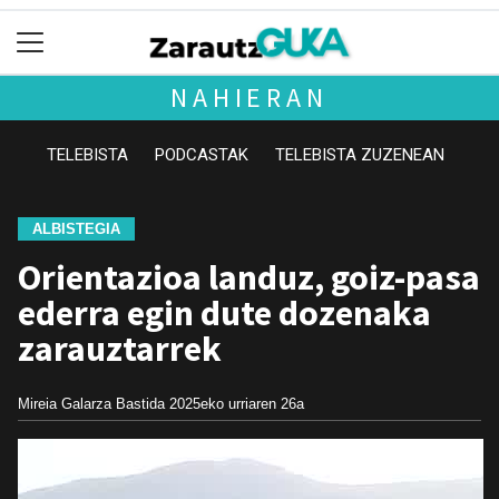
NAHIERAN
TELEBISTA
PODCASTAK
TELEBISTA ZUZENEAN
ALBISTEGIA
Orientazioa landuz, goiz-pasa
ederra egin dute dozenaka
zarauztarrek
Mireia Galarza Bastida
2025eko urriaren 26a