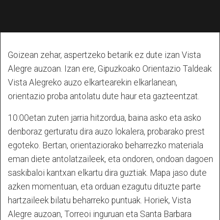
Goizean zehar, aspertzeko betarik ez dute izan Vista
Alegre auzoan. Izan ere, Gipuzkoako Orientazio Taldeak
Vista Alegreko auzo elkartearekin elkarlanean,
orientazio proba antolatu dute haur eta gazteentzat.
10:00etan zuten jarria hitzordua, baina asko eta asko
denboraz gerturatu dira auzo lokalera, probarako prest
egoteko. Bertan, orientaziorako beharrezko materiala
eman diete antolatzaileek, eta ondoren, ondoan dagoen
saskibaloi kantxan elkartu dira guztiak. Mapa jaso dute
azken momentuan, eta orduan ezagutu dituzte parte
hartzaileek bilatu beharreko puntuak. Horiek, Vista
Alegre auzoan, Torreoi inguruan eta Santa Barbara