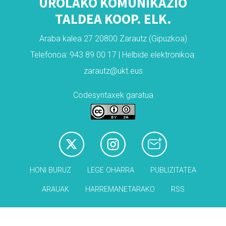
UROLAKO KOMUNIKAZIO
TALDEA KOOP. ELK.
Araba kalea 27 20800 Zarautz (Gipuzkoa)
Telefonoa: 943 89 00 17 | Helbide elektronikoa:
zarautz@ukt.eus
Codesyntaxek garatua
HONI BURUZ
LEGE OHARRA
PUBLIZITATEA
ARAUAK
HARREMANETARAKO
RSS
Babesleak