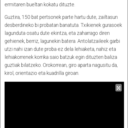
ermitaren bueltan kokatu dituzte.
Guztira, 150 bat pertsonek parte hartu dute, zailtasun
desberdineko bi probatan banatuta. Txikienek gurasoek
lagunduta osatu dute ekintza, eta zaharrago diren
gehienek, berriz, lagunekin batera. Antolatzaileek garbi
utzi nahi izan dute proba ez dela lehiaketa, nahiz eta
lehiakorrenek korrika saio batzuk egin dituzten baliza
guztiak bilatzeko. Orokorrean, giro aparta nagusitu da,
kirol, orientazio eta kuadrilla giroan.