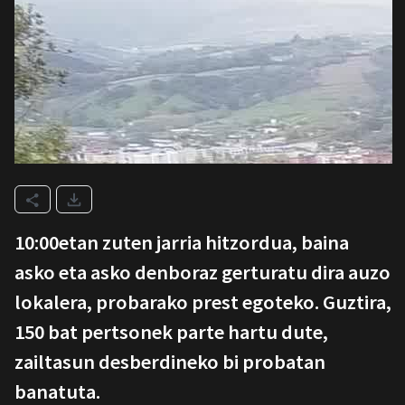
10:00etan zuten jarria hitzordua, baina
asko eta asko denboraz gerturatu dira auzo
lokalera, probarako prest egoteko. Guztira,
150 bat pertsonek parte hartu dute,
zailtasun desberdineko bi probatan
banatuta.