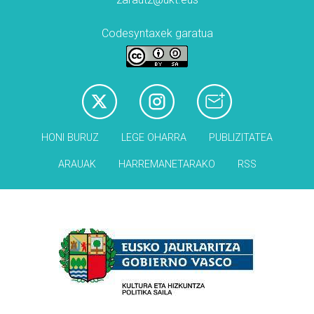
Codesyntaxek garatua
HONI BURUZ
LEGE OHARRA
PUBLIZITATEA
ARAUAK
HARREMANETARAKO
RSS
Babesleak