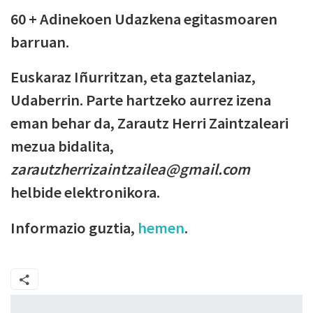
60 + Adinekoen Udazkena egitasmoaren
barruan.
Euskaraz Iñurritzan, eta gaztelaniaz,
Udaberrin. Parte hartzeko aurrez izena
eman behar da, Zarautz Herri Zaintzaleari
mezua bidalita,
zarautzherrizaintzailea@gmail.com
helbide elektronikora.
Informazio guztia,
hemen
.