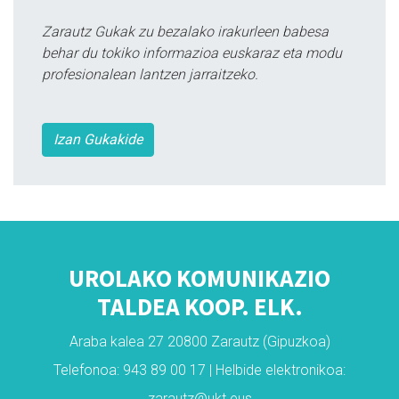
Zarautz Gukak zu bezalako irakurleen babesa
behar du tokiko informazioa euskaraz eta modu
profesionalean lantzen jarraitzeko.
Izan Gukakide
UROLAKO KOMUNIKAZIO
TALDEA KOOP. ELK.
Araba kalea 27 20800 Zarautz (Gipuzkoa)
Telefonoa: 943 89 00 17 | Helbide elektronikoa:
zarautz@ukt.eus