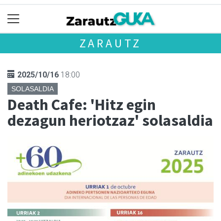
ZARAUTZ
2025/10/16
18:00
SOLASALDIA
Death Cafe: 'Hitz egin
dezagun heriotzaz' solasaldia