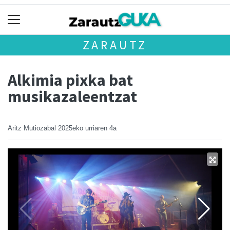
ZARAUTZ
Alkimia pixka bat
musikazaleentzat
Aritz Mutiozabal
2025eko urriaren 4a