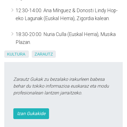
12:30-14:00. Ana Mínguez & Donosti Lindy Hop-
eko Lagunak (Euskal Herria), Zigordia kalean.
18:30-20:00. Nuria Culla (Euskal Herria), Musika
Plazan.
KULTURA
ZARAUTZ
Zarautz Gukak zu bezalako irakurleen babesa
behar du tokiko informazioa euskaraz eta modu
profesionalean lantzen jarraitzeko.
Izan Gukakide