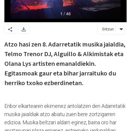
Entzun
Atzo hasi zen 8. Adarretatik musika jaialdia,
Telmo Trenor DJ, Alguillo & Alkimistak eta
Olana Lys artisten emanaldiekin.
Egitasmoak gaur eta bihar jarraituko du
herriko txoko ezberdinetan.
Enbor elkartearen ekimenez antolatzen den Adarretatik
musika jaialdiak atzo abiatu zuen bere zortzigarren
edizioa. Musika beltzari aldarri eginez, baina oro har
aniztasunari plaza emanez, estreinako jardunaldian