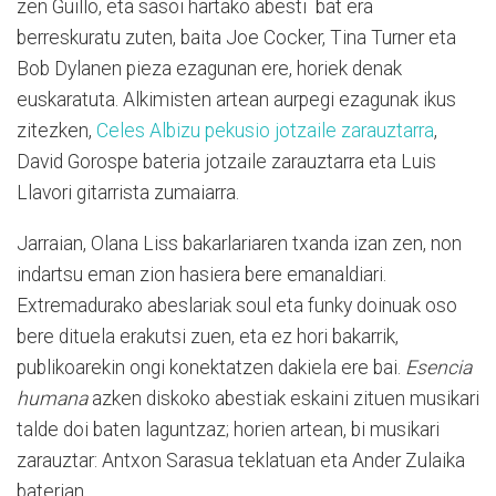
zen Guillo, eta sasoi hartako abesti bat era
berreskuratu zuten, baita Joe Cocker, Tina Turner eta
Bob Dylanen pieza ezagunan ere, horiek denak
euskaratuta. Alkimisten artean aurpegi ezagunak ikus
zitezken,
Celes Albizu pekusio jotzaile zarauztarra
,
David Gorospe bateria jotzaile zarauztarra eta Luis
Llavori gitarrista zumaiarra.
Jarraian, Olana Liss bakarlariaren txanda izan zen, non
indartsu eman zion hasiera bere emanaldiari.
Extremadurako abeslariak soul eta funky doinuak oso
bere dituela erakutsi zuen, eta ez hori bakarrik,
publikoarekin ongi konektatzen dakiela ere bai.
Esencia
humana
azken diskoko abestiak eskaini zituen musikari
talde doi baten laguntzaz; horien artean, bi musikari
zarauztar: Antxon Sarasua teklatuan eta Ander Zulaika
baterian.