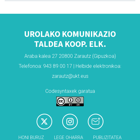
UROLAKO KOMUNIKAZIO
TALDEA KOOP. ELK.
Araba kalea 27 20800 Zarautz (Gipuzkoa)
Telefonoa: 943 89 00 17 | Helbide elektronikoa:
zarautz@ukt.eus
Codesyntaxek garatua
HONI BURUZ
LEGE OHARRA
PUBLIZITATEA