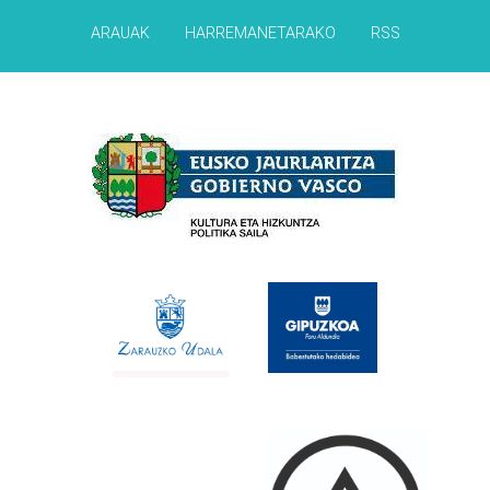
ARAUAK
HARREMANETARAKO
RSS
Babesleak