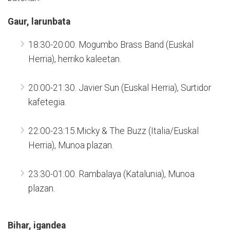
Gaur, larunbata
18:30-20:00. Mogumbo Brass Band (Euskal
Herria), herriko kaleetan.
20:00-21:30. Javier Sun (Euskal Herria), Surtidor
kafetegia.
22:00-23:15.Micky & The Buzz (Italia/Euskal
Herria), Munoa plazan.
23:30-01:00. Rambalaya (Katalunia), Munoa
plazan.
Bihar, igandea