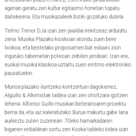
agerian geratu zen kultur egitasmo honetan topatu
daitekeena. Eta musikazaleek biziki gozatuko dutela.
Telmo Trenor DJa izan zen jaialdia irekitzeaz arduratu
zena. Musika Plazako kioskoan atondu zuen bere
txokoa, eta bestelako proposamen bat eskaini zion
inguruko tabernetan poteoan zebilen jendeari. Izan ere,
euskal musika klasikoa uztartu zuen erritmo elektroniko
pausatuekin.
Munoa plazako iluntzeko kontzertuei dagokienez,
Alguillo & Alkimistak taldea izan zen oholtzara igotzen
lehena. Alfonso Guillo musikari beteranoaren proiektu
berria da, eta iaz kaleratutako Burua makurtu gabe lana
aurkeztu zuten zuzenean. 70eko hamarkadaren
bigarren erdialdean sortu zen Koska taldeko kidea izan