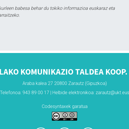
kurleen babesa behar du tokiko informazioa euskaraz eta
rraitzeko.
LAKO KOMUNIKAZIO TALDEA KOOP. 
Araba kalea 27 20800 Zarautz (Gipuzkoa)
Telefonoa: 943 89 00 17 | Helbide elektronikoa: zarautz@ukt.eu
Codesyntaxek garatua