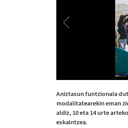
Aniztasun funtzionala du
modalitatearekin eman zio
aldiz, 10 eta 14 urte arte
eskaintzea.