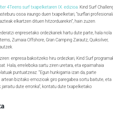
ter 4Teens surf txapelketaren IX. edizioa
. Kind Surf Challen
teburu osoa iraungo duen txapelketari, “surflari profesional
azteak elkartzen dituen hitzorduarekin", hain zuzen.
deratzi enpresetako ordezkariek hartu dute parte, hala nola
stems, Zumaia Offshore, Gran Camping Zarautz, Quiksilver,
autzek.
u ziren: enpresa bakoitzeko hiru ordezkari, Kind Surf program
 bat. Hala, erreleboka sartu ziren uretara, eta epaimahaia
olatuak puntuatzeaz. "Egun hunkigarria izan da, parte
n artean bizitako emozioak giro paregabea sortu baitute, eta
k jarraitu dute erronka", kontatu dute txapelketako
ta