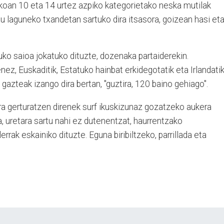
rkoan 10 eta 14 urtez azpiko kategorietako neska mutilak
au laguneko txandetan sartuko dira itsasora, goizean hasi et
ituko saioa jokatuko dituzte, dozenaka partaiderekin.
ez, Euskaditik, Estatuko hainbat erkidegotatik eta Irlandatik
ko gazteak izango dira bertan, "guztira, 120 baino gehiago".
a gerturatzen direnek surf ikuskizunaz gozatzeko aukera
a, uretara sartu nahi ez dutenentzat, haurrentzako
rrak eskainiko dituzte. Eguna biribiltzeko, parrillada eta