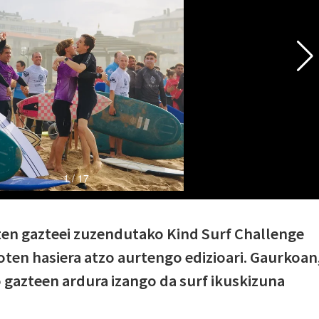
ten gazteei zuzendutako Kind Surf Challenge
ten hasiera atzo aurtengo edizioari. Gaurkoan
ko gazteen ardura izango da surf ikuskizuna