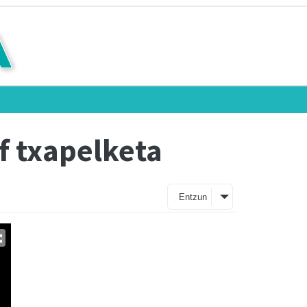
f txapelketa
Entzun