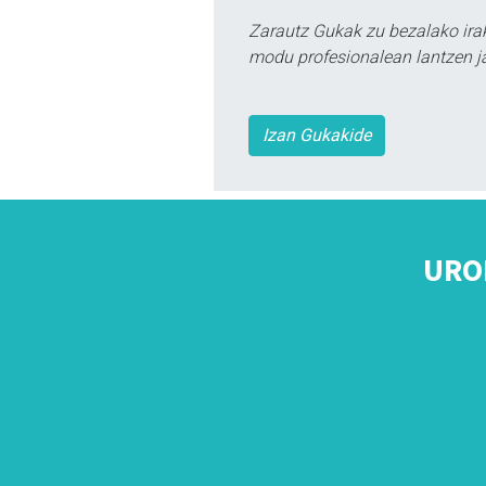
Zarautz Gukak zu bezalako ira
modu profesionalean lantzen ja
Izan Gukakide
URO