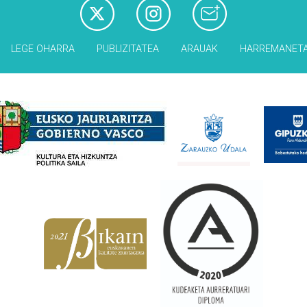
LEGE OHARRA
PUBLIZITATEA
ARAUAK
HARREMANET
Babesleak