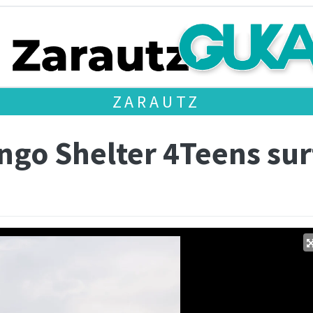
ZARAUTZ
ngo Shelter 4Teens sur