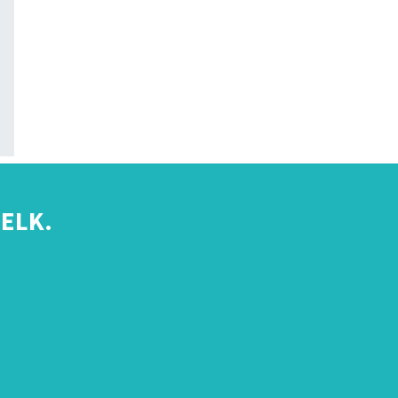
ELK.
s