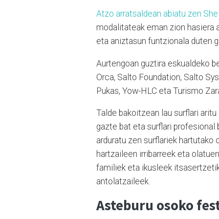
Atzo arratsaldean abiatu zen Shel
modalitateak eman zion hasiera as
eta aniztasun funtzionala duten g
Aurtengoan guztira eskualdeko be
Orca, Salto Foundation, Salto Sy
Pukas, Yow-HLC eta Turismo Zar
Talde bakoitzean lau surflari arit
gazte bat eta surflari profesional
arduratu zen surflariek hartutako 
hartzaileen irribarreek eta olatue
familiek eta ikusleek itsasertzeti
antolatzaileek.
Asteburu osoko fes