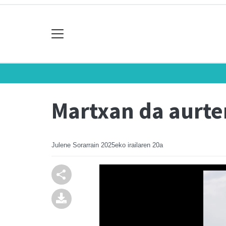
Martxan da aurte
Julene Sorarrain
2025eko irailaren 20a