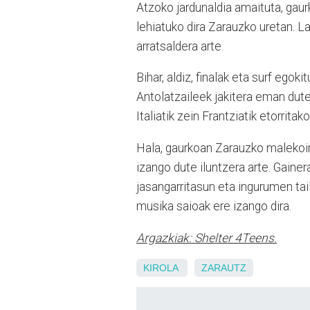
Atzoko jardunaldia amaituta, gau
lehiatuko dira Zarauzko uretan. L
arratsaldera arte.
Bihar, aldiz, finalak eta surf egok
Antolatzaileek jakitera eman duten
Italiatik zein Frantziatik etorrita
Hala, gaurkoan Zarauzko malekoir
izango dute iluntzera arte. Gainer
jasangarritasun eta ingurumen taile
musika saioak ere izango dira.
Argazkiak: Shelter 4Teens.
KIROLA
ZARAUTZ