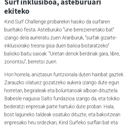
Surf inklusiboa, asteburuari
ekiteko
Kind Surf Challenge probarekin hasiko da surfaren
bueltako festa. Asteburuko "une berezienetako bat"
izango dela aurreratu zuen Aranburuk, "surfak gizarte-
inklusiorako tresna gisa duen balioa bistaratzeko"
balioko baitu saioak. "Uretan denok berdinak gara, libre,
zoriontsu", berretsi zuen.
Hori horrela, aniztasun funtzionala duten hainbat gaztek
Zarauzko olatuez gozatzeko aukera izango dute egun
horretan, begiraleak eta boluntarioak alboan dituztela.
Babesle nagusia Salto fundazioa izango da, eta tokiko
bederatzi enpresak parte hartuko dute proban. Hala,
bost laguneko taldeak osatuko dituzte, eta bakoitzean
enpresako hiru ordezkari, Kind Surfeko surflari bat eta