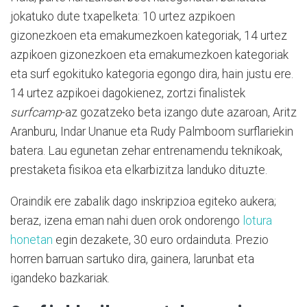
jokatuko dute txapelketa: 10 urtez azpikoen
gizonezkoen eta emakumezkoen kategoriak, 14 urtez
azpikoen gizonezkoen eta emakumezkoen kategoriak
eta surf egokituko kategoria egongo dira, hain justu ere.
14 urtez azpikoei dagokienez, zortzi finalistek
surfcamp
-az gozatzeko beta izango dute azaroan, Aritz
Aranburu, Indar Unanue eta Rudy Palmboom surflariekin
batera. Lau egunetan zehar entrenamendu teknikoak,
prestaketa fisikoa eta elkarbizitza landuko dituzte.
Oraindik ere zabalik dago inskripzioa egiteko aukera;
beraz, izena eman nahi duen orok ondorengo
lotura
honetan
egin dezakete, 30 euro ordainduta. Prezio
horren barruan sartuko dira, gainera, larunbat eta
igandeko bazkariak.