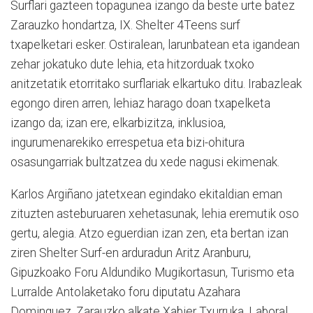
Surflari gazteen topagunea izango da beste urte batez
Zarauzko hondartza, IX. Shelter 4Teens surf
txapelketari esker. Ostiralean, larunbatean eta igandean
zehar jokatuko dute lehia, eta hitzorduak txoko
anitzetatik etorritako surflariak elkartuko ditu. Irabazleak
egongo diren arren, lehiaz harago doan txapelketa
izango da; izan ere, elkarbizitza, inklusioa,
ingurumenarekiko errespetua eta bizi-ohitura
osasungarriak bultzatzea du xede nagusi ekimenak.
Karlos Argiñano jatetxean egindako ekitaldian eman
zituzten asteburuaren xehetasunak, lehia eremutik oso
gertu, alegia. Atzo eguerdian izan zen, eta bertan izan
ziren Shelter Surf-en arduradun Aritz Aranburu,
Gipuzkoako Foru Aldundiko Mugikortasun, Turismo eta
Lurralde Antolaketako foru diputatu Azahara
Dominguez, Zarauzko alkate Xabier Txurruka, Laboral