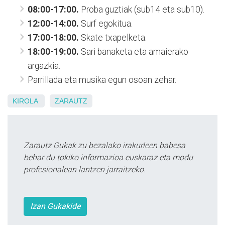
08:00-17:00.
Proba guztiak (sub14 eta sub10).
12:00-14:00.
Surf egokitua.
17:00-18:00.
Skate txapelketa.
18:00-19:00.
Sari banaketa eta amaierako
argazkia.
Parrillada eta musika egun osoan zehar.
KIROLA
ZARAUTZ
Zarautz Gukak zu bezalako irakurleen babesa
behar du tokiko informazioa euskaraz eta modu
profesionalean lantzen jarraitzeko.
Izan Gukakide