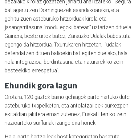
bezalako kirolaz gozatzen jarraitu ahal izateko". Segura
bat agertu zen Dominguezek esandakoarekin, eta
gehitu zuen asteburuko hitzorduak kirola eta
jasangarritasuna "modu egoki batean" uztartzen dituela.
Gainera, beste urtez batez, Zarauzko Udalak babestuta
egongo da hitzordua, Txurrukaren hitzetan, "udalak
defendatzen dituen balioekin bat egiten duelako; hala
nola integrazioa, berdintasuna eta naturarekiko zein
besteekiko errespetua".
Ehundik gora lagun
Orotara, 120 gaztek baino gehiagok parte hartuko dute
asteburuko txapelketan, eta antolatzaileek aurkezpen
ekitaldian jakitera eman zutenez, Euskal Herriko zein
nazioarteko surflariak izango dira horiek.
Hala, parte hartzaileak bost kategoriatan banatuta