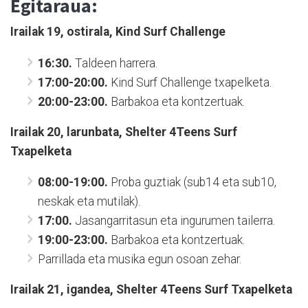
Egitaraua:
Irailak 19, ostirala, Kind Surf Challenge
16:30.
Taldeen harrera.
17:00-
20:00.
Kind Surf Challenge txapelketa.
20:00-23:00.
Barbakoa eta kontzertuak.
Irailak 20, larunbata, Shelter 4Teens Surf
Txapelketa
08:00-19:00.
Proba guztiak (sub14 eta sub10,
neskak eta mutilak).
17:00.
Jasangarritasun eta ingurumen tailerra.
19:00-23:00.
Barbakoa eta kontzertuak.
Parrillada eta musika egun osoan zehar.
Irailak 21, igandea, Shelter 4Teens Surf Txapelketa