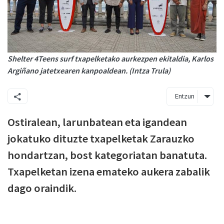
Shelter 4Teens surf txapelketako aurkezpen ekitaldia, Karlos
Argiñano jatetxearen kanpoaldean. (Intza Trula)
Entzun
Ostiralean, larunbatean eta igandean
jokatuko dituzte txapelketak Zarauzko
hondartzan, bost kategoriatan banatuta.
Txapelketan izena emateko aukera zabalik
dago oraindik.