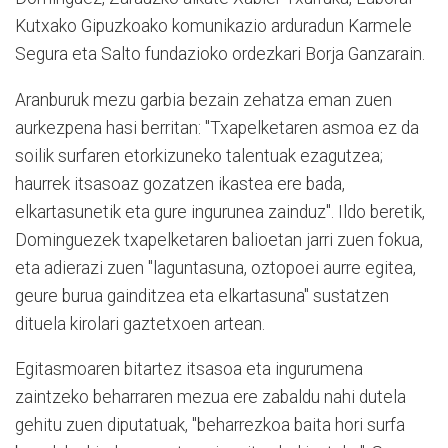
Kutxako Gipuzkoako komunikazio arduradun Karmele
Segura eta Salto fundazioko ordezkari Borja Ganzarain.
Aranburuk mezu garbia bezain zehatza eman zuen
aurkezpena hasi berritan: "Txapelketaren asmoa ez da
soilik surfaren etorkizuneko talentuak ezagutzea;
haurrek itsasoaz gozatzen ikastea ere bada,
elkartasunetik eta gure ingurunea zainduz". Ildo beretik,
Dominguezek txapelketaren balioetan jarri zuen fokua,
eta adierazi zuen "laguntasuna, oztopoei aurre egitea,
geure burua gainditzea eta elkartasuna" sustatzen
dituela kirolari gaztetxoen artean.
Egitasmoaren bitartez itsasoa eta ingurumena
zaintzeko beharraren mezua ere zabaldu nahi dutela
gehitu zuen diputatuak, "beharrezkoa baita hori surfa