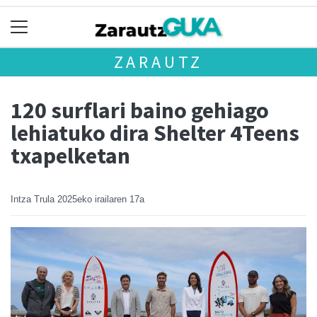
ZARAUTZ
120 surflari baino gehiago
lehiatuko dira Shelter 4Teens
txapelketan
Intza Trula
2025eko irailaren 17a