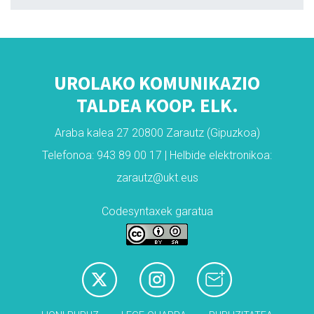
UROLAKO KOMUNIKAZIO
TALDEA KOOP. ELK.
Araba kalea 27 20800 Zarautz (Gipuzkoa)
Telefonoa: 943 89 00 17 | Helbide elektronikoa:
zarautz@ukt.eus
Codesyntaxek garatua