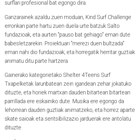
surflari profesional bat egongo dira.
Ganzarainek azaldu zuen moduan, Kind Surf Challenge
erronkan parte hartu zuen duela urte batzuk Salto
fundazioak, eta aurten "pauso bat gehiago" eman dute
babesletzarekin. Proiektuari "merezi duen bultzada"
eman nahi dio fundazioak, eta horregatik herritar guztiak
animatu ditu parte hartzera.
Gainerako kategorietako Shelter 4Teens Surf
Txapelketak larunbatean zein igandean zehar jokatuko
dituzte, eta horiek martxan dauden bitartean bitartean
parrillada ere eskainiko dute. Musika ere egongo da
lehorrean dauden guztiak animatzeko, eta horrez aparte
skate saioak eta sentsibilizazio jarduerak ere antolatu
dituzte.