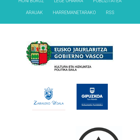
HONI BURUZ
LEGE OHARRA
PUBLIZITATEA
ARAUAK
HARREMANETARAKO
RSS
Babesleak