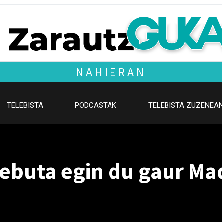
NAHIERAN
TELEBISTA
PODCASTAK
TELEBISTA ZUZENEA
debuta egin du gaur Ma