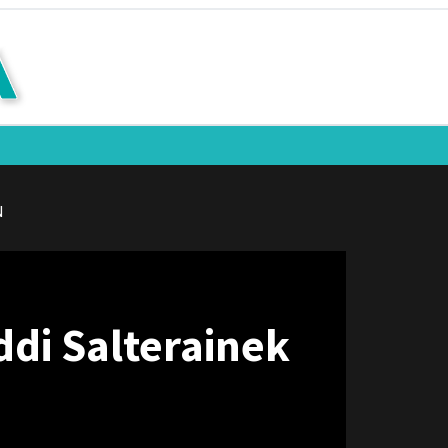
N
ddi Salterainek