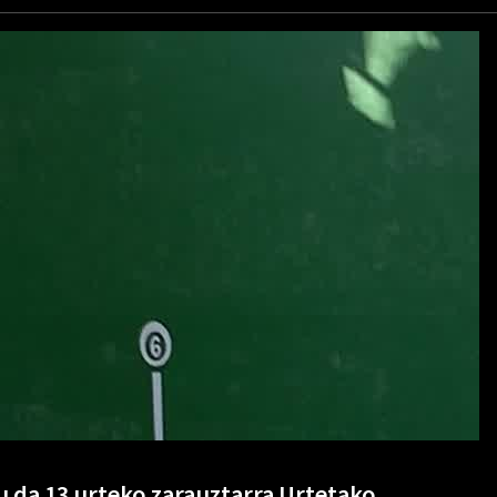
itu da 13 urteko zarauztarra Urtetako