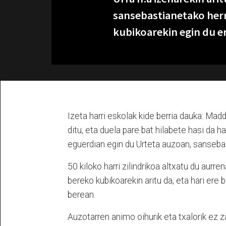
sansebastianetako herri 
kubikoarekin egin du er
Izeta harri eskolak kide berria dauka: Mad
ditu, eta duela pare bat hilabete hasi da h
eguerdian egin du Urteta auzoan, sansebasti
50 kiloko harri zilindrikoa altxatu du aurre
bereko kubikoarekin aritu da, eta hari er
berean.
Auzotarren animo oihurik eta txalorik ez z