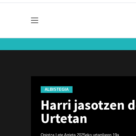
ALBISTEGIA
Harri jasotzen 
Urtetan
Onintza Lete Arrieta
2025eko urtarrilaren 19a