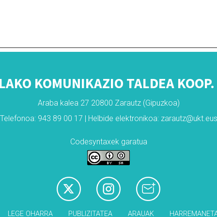
LAKO KOMUNIKAZIO TALDEA KOOP. 
Araba kalea 27 20800 Zarautz (Gipuzkoa)
Telefonoa: 943 89 00 17 | Helbide elektronikoa: zarautz@ukt.eu
Codesyntaxek garatua
LEGE OHARRA
PUBLIZITATEA
ARAUAK
HARREMANET