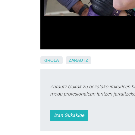
KIROLA
ZARAUTZ
Zarautz Gukak zu bezalako irakurleen b
modu profesionalean lantzen jarraitzeko
Izan Gukakide