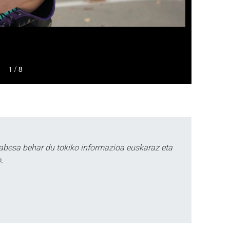
abesa behar du tokiko informazioa euskaraz eta
.