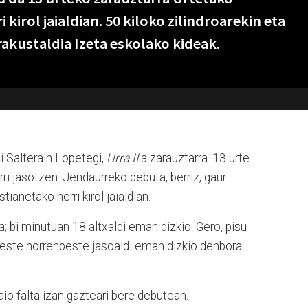
kirol jaialdian. 50 kiloko zilindroarekin eta
akustaldia Izeta eskolako kideak.
di Salterain Lopetegi,
Urra II
.a zarauztarra. 13 urte
arri jasotzen. Jendaurreko debuta, berriz, gaur
anetako herri kirol jaialdian.
na; bi minutuan 18 altxaldi eman dizkio. Gero, pisu
e beste horrenbeste jasoaldi eman dizkio denbora
aio falta izan gazteari bere debutean.