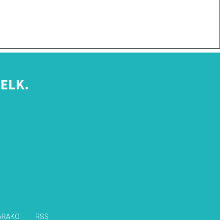
ELK.
s
ARAKO
RSS