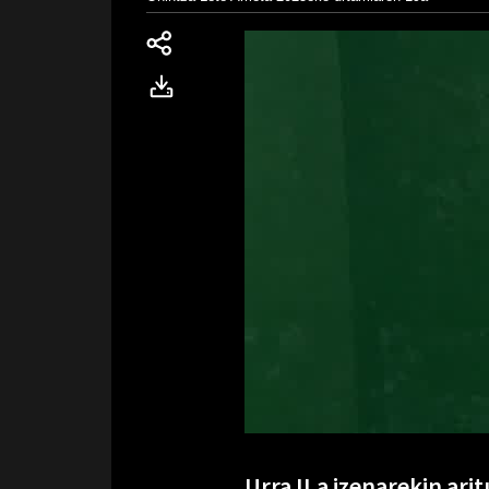
Urra II.a izenarekin ar