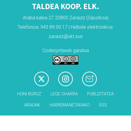
TALDEA KOOP. ELK.
Araba kalea 27 20800 Zarautz (Gipuzkoa)
Telefonoa: 943 89 00 17 | Helbide elektronikoa:
zarautz@ukt.eus
Codesyntaxek garatua
HONI BURUZ
LEGE OHARRA
PUBLIZITATEA
ARAUAK
HARREMANETARAKO
RSS
Babesleak