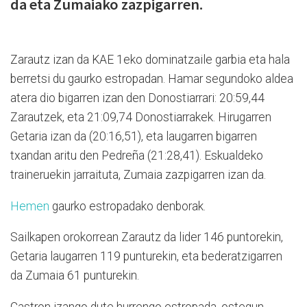
da eta Zumaiako zazpigarren.
Zarautz izan da KAE 1eko dominatzaile garbia eta hala
berretsi du gaurko estropadan. Hamar segundoko aldea
atera dio bigarren izan den Donostiarrari: 20:59,44
Zarautzek, eta 21:09,74 Donostiarrakek. Hirugarren
Getaria izan da (20:16,51), eta laugarren bigarren
txandan aritu den Pedreña (21:28,41). Eskualdeko
traineruekin jarraituta, Zumaia zazpigarren izan da.
Hemen
gaurko estropadako denborak.
Sailkapen orokorrean Zarautz da lider 146 puntorekin,
Getaria laugarren 119 punturekin, eta bederatzigarren
da Zumaia 61 punturekin.
Castron izango dute hurrengo estropada, ostegun