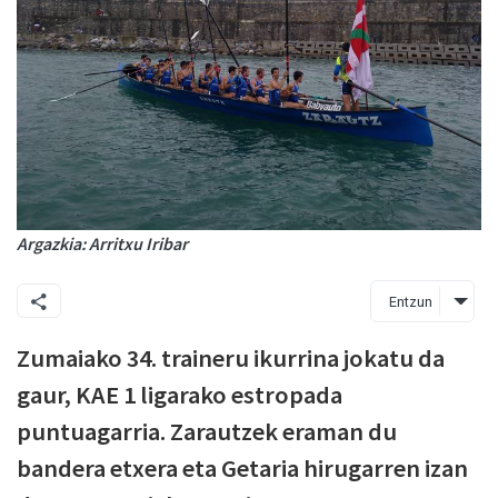
Argazkia: Arritxu Iribar
Entzun
Zumaiako 34. traineru ikurrina jokatu da
gaur, KAE 1 ligarako estropada
puntuagarria. Zarautzek eraman du
bandera etxera eta Getaria hirugarren izan