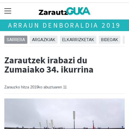
ARRAUN DENBORALDIA 2019
SARRERA
ARGAZKIAK
ELKARRIZKETAK
BIDEOAK
A
Zarautzek irabazi du
Zumaiako 34. ikurrina
Zarauzko hitza
2019ko abuztuaren 11