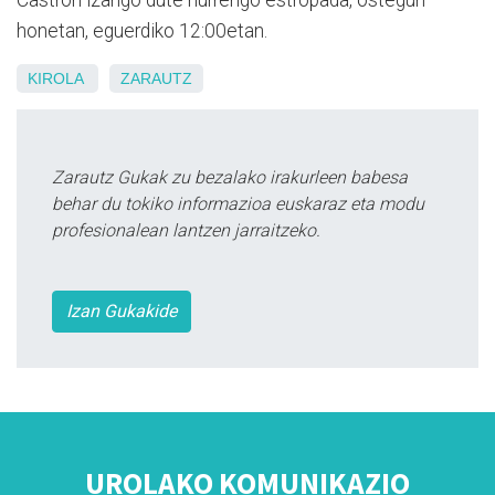
honetan, eguerdiko 12:00etan.
KIROLA
ZARAUTZ
Zarautz Gukak zu bezalako irakurleen babesa
behar du tokiko informazioa euskaraz eta modu
profesionalean lantzen jarraitzeko.
Izan Gukakide
UROLAKO KOMUNIKAZIO