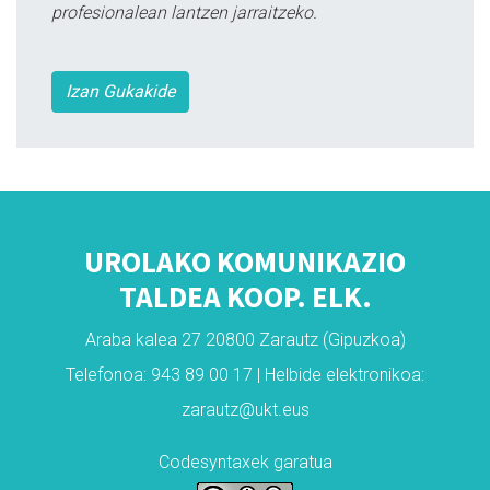
profesionalean lantzen jarraitzeko.
Izan Gukakide
UROLAKO KOMUNIKAZIO
TALDEA KOOP. ELK.
Araba kalea 27 20800 Zarautz (Gipuzkoa)
Telefonoa: 943 89 00 17 | Helbide elektronikoa:
zarautz@ukt.eus
Codesyntaxek garatua