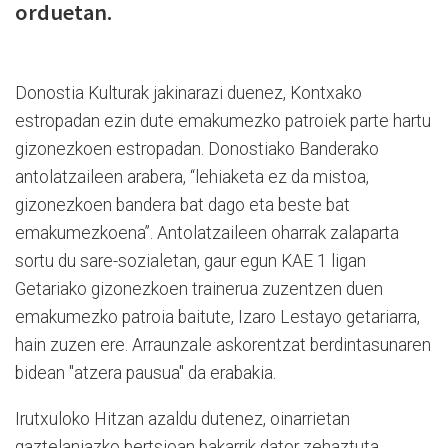
orduetan.
Donostia Kulturak jakinarazi duenez, Kontxako
estropadan ezin dute emakumezko patroiek parte hartu
gizonezkoen estropadan. Donostiako Banderako
antolatzaileen arabera, “lehiaketa ez da mistoa,
gizonezkoen bandera bat dago eta beste bat
emakumezkoena”. Antolatzaileen oharrak zalaparta
sortu du sare-sozialetan, gaur egun KAE 1 ligan
Getariako gizonezkoen trainerua zuzentzen duen
emakumezko patroia baitute, Izaro Lestayo getariarra,
hain zuzen ere. Arraunzale askorentzat berdintasunaren
bidean "atzera pausua" da erabakia.
Irutxuloko Hitzan azaldu dutenez, oinarrietan
gaztelaniazko bertsioan bakarrik dator zehaztuta