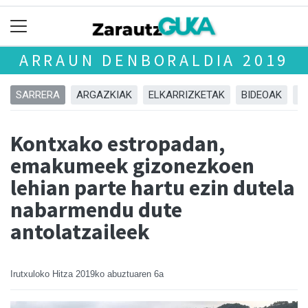
ARRAUN DENBORALDIA 2019
SARRERA
ARGAZKIAK
ELKARRIZKETAK
BIDEOAK
A
Kontxako estropadan,
emakumeek gizonezkoen
lehian parte hartu ezin dutela
nabarmendu dute
antolatzaileek
Irutxuloko Hitza
2019ko abuztuaren 6a