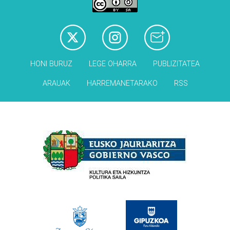
HONI BURUZ
LEGE OHARRA
PUBLIZITATEA
ARAUAK
HARREMANETARAKO
RSS
Babesleak