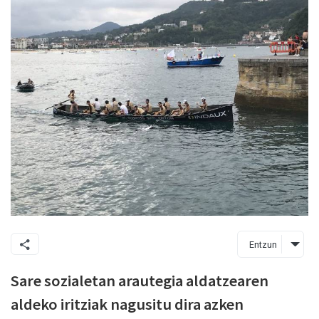
Entzun
Sare sozialetan arautegia aldatzearen
aldeko iritziak nagusitu dira azken