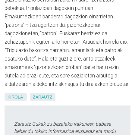
debekua, tripulazioari dagokion puntuan.
Emakumezkoen banderari dagozkion oinarrietan
“patrona” hitza agertzen da, gizonezkoenari
dagozkionetan, “patron”. Euskaraz berriz ez da
zehaztapenik egiten arlo horretan. Araudiak horrela dio:
“Tripulazio bakoitza hamahiru arraunlarik eta patroiak
osatuko dute”. Hala eta guztiz ere, antolatzaileek
emakumeek “gizonezkoen proban” parte hartu ezin
dutela adierazi dute, eta sare sozialetan arautegia
aldatzearen aldeko iritziak nagusitu dira azken orduetan.
KIROLA
ZARAUTZ
Zarautz Gukak zu bezalako irakurleen babesa
behar du tokiko informazioa euskaraz eta modu