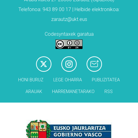
Telefonoa: 943 89 00 17 | Helbide elektronikoa:
zarautz@ukt.eus
Codesyntaxek garatua
HONI BURUZ
LEGE OHARRA
PUBLIZITATEA
ARAUAK
HARREMANETARAKO
RSS
Babesleak