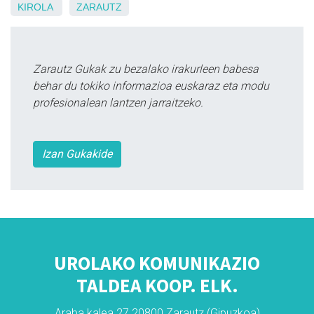
KIROLA
ZARAUTZ
Zarautz Gukak zu bezalako irakurleen babesa
behar du tokiko informazioa euskaraz eta modu
profesionalean lantzen jarraitzeko.
Izan Gukakide
UROLAKO KOMUNIKAZIO
TALDEA KOOP. ELK.
Araba kalea 27 20800 Zarautz (Gipuzkoa)