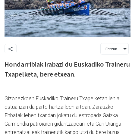
Entzun
Hondarribiak irabazi du Euskadiko Traineru
Txapelketa, bere etxean.
Gizonezkoen Euskadiko Traineru Txapelketan lehia
estua izan da parte-hartzaileen artean. Zarauzko
Enbatak lehen txandan jokatu du estropada Gaizka
Garmendia patroiaren gidaritzapean, eta Gari Uranga
entrenatzaileak trainerutik kanpo utzi du bere burua.