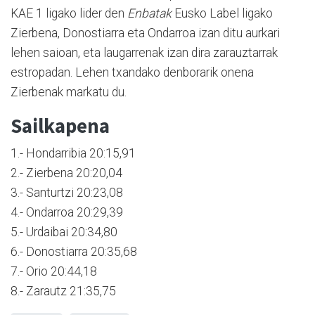
KAE 1 ligako lider den
Enbatak
Eusko Label ligako
Zierbena, Donostiarra eta Ondarroa izan ditu aurkari
lehen saioan, eta laugarrenak izan dira zarauztarrak
estropadan. Lehen txandako denborarik onena
Zierbenak markatu du.
Sailkapena
1.- Hondarribia 20:15,91
2.- Zierbena 20:20,04
3.- Santurtzi 20:23,08
4.- Ondarroa 20:29,39
5.- Urdaibai 20:34,80
6.- Donostiarra 20:35,68
7.- Orio 20:44,18
8.- Zarautz 21:35,75