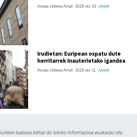
Amaia Urbieta Arruti
2018 ots 10
JAIAK
Irudietan: Euripean ospatu dute
herritarrek Inauterietako igandea
Amaia Urbieta Arruti
2018 ots 11
JAIAK
kurleen babesa behar du tokiko informazioa euskaraz eta