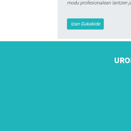
modu profesionalean lantzen ja
Izan Gukakide
URO