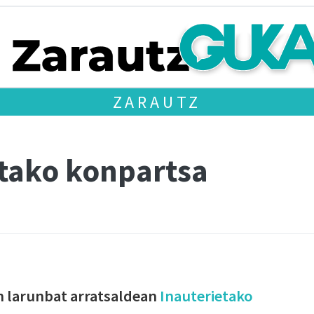
ZARAUTZ
etako konpartsa
en larunbat arratsaldean
Inauterietako