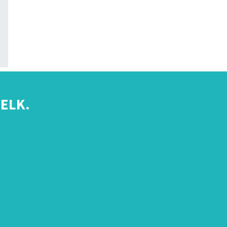
ELK.
s