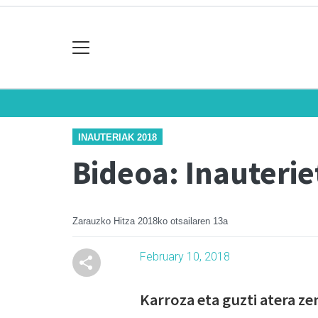
INAUTERIAK 2018
Bideoa: Inauteri
Zarauzko Hitza
2018ko otsailaren 13a
February 10, 2018
Karroza eta guzti atera z