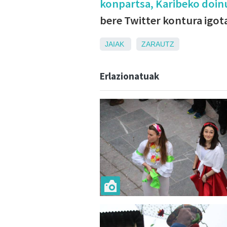
konpartsa, Karibeko doin
bere Twitter kontura igot
JAIAK
ZARAUTZ
Erlazionatuak