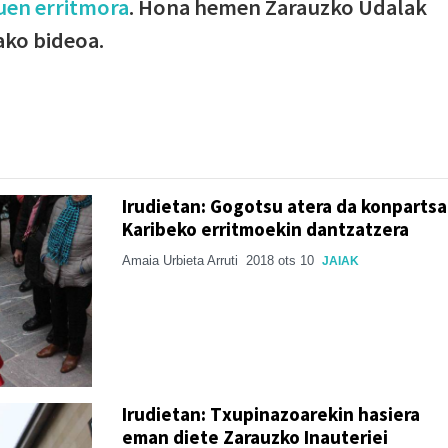
uen erritmora
. Hona hemen Zarauzko Udalak
ako bideoa.
Irudietan: Gogotsu atera da konpartsa
Karibeko erritmoekin dantzatzera
Amaia Urbieta Arruti
2018 ots 10
JAIAK
Irudietan: Txupinazoarekin hasiera
eman diete Zarauzko Inauteriei