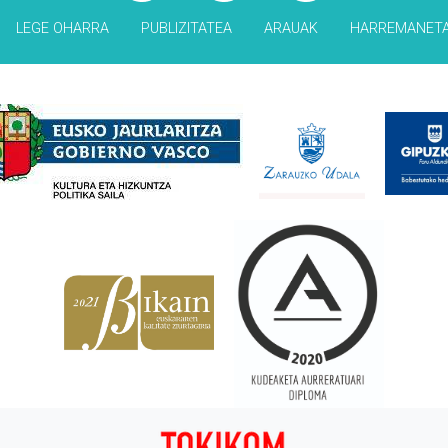
LEGE OHARRA
PUBLIZITATEA
ARAUAK
HARREMANET
Babesleak