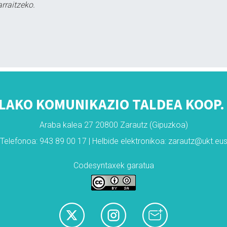
rraitzeko.
LAKO KOMUNIKAZIO TALDEA KOOP. 
Araba kalea 27 20800 Zarautz (Gipuzkoa)
Telefonoa: 943 89 00 17 | Helbide elektronikoa: zarautz@ukt.eu
Codesyntaxek garatua