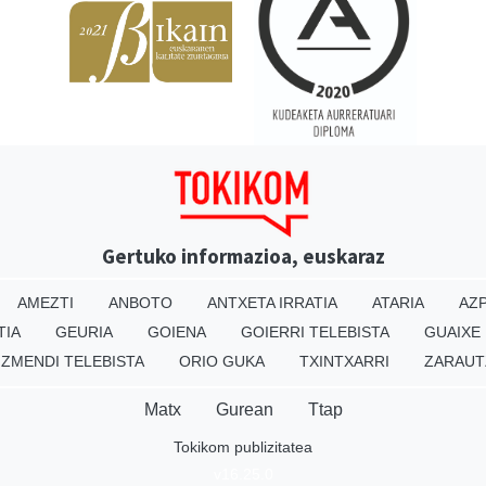
Gertuko informazioa, euskaraz
AMEZTI
ANBOTO
ANTXETA IRRATIA
ATARIA
AZP
TIA
GEURIA
GOIENA
GOIERRI TELEBISTA
GUAIXE
IZMENDI TELEBISTA
ORIO GUKA
TXINTXARRI
ZARAUT
Matx
Gurean
Ttap
Tokikom publizitatea
v16.25.0