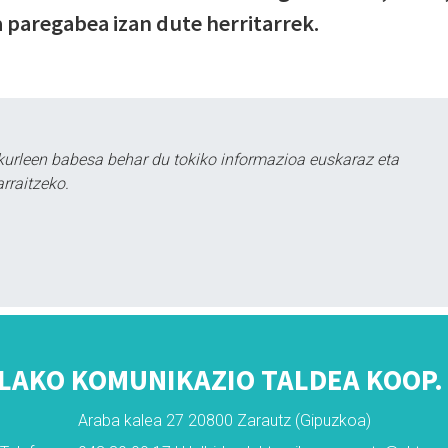
a paregabea izan dute herritarrek.
kurleen babesa behar du tokiko informazioa euskaraz eta
rraitzeko.
LAKO KOMUNIKAZIO TALDEA KOOP. 
Araba kalea 27 20800 Zarautz (Gipuzkoa)