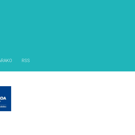
s
ARAKO
RSS