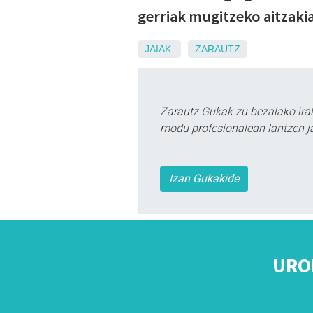
gerriak mugitzeko aitzaki
JAIAK
ZARAUTZ
Zarautz Gukak zu bezalako ira
modu profesionalean lantzen ja
Izan Gukakide
URO