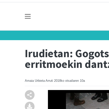
Irudietan: Gogot
erritmoekin dant
Amaia Urbieta Arruti
2018ko otsailaren 10a