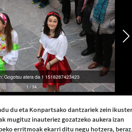
du du eta Konpartsako dantzariek zein ikuste
k mugituz inauteriez gozatzeko aukera izan
beko erritmoak ekarri ditu negu hotzera, beraz