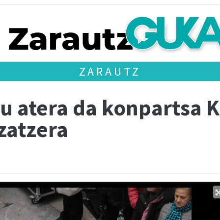
ZARAUTZ
su atera da konpartsa 
zatzera