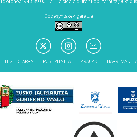
Telefonoa: 943 89 00 17 | Helbide elektronikoa: zarautz@ukt.eu
Codesyntaxek garatua
LEGE OHARRA
PUBLIZITATEA
ARAUAK
HARREMANET
Babesleak