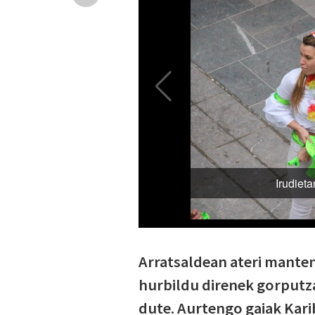
Arratsaldean ateri manten
hurbildu direnek gorputza
dute. Aurtengo gaiak Kari