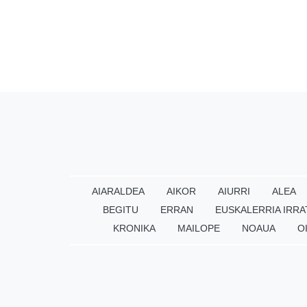
AIARALDEA
AIKOR
AIURRI
ALEA
BEGITU
ERRAN
EUSKALERRIA IRRA
KRONIKA
MAILOPE
NOAUA
O