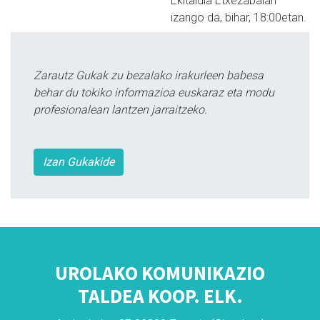
Ekitaldia Etxezabalan
izango da, bihar, 18:00etan.
Zarautz Gukak zu bezalako irakurleen babesa
behar du tokiko informazioa euskaraz eta modu
profesionalean lantzen jarraitzeko.
Izan Gukakide
UROLAKO KOMUNIKAZIO
TALDEA KOOP. ELK.