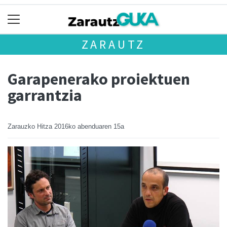
ZARAUTZ
Garapenerako proiektuen
garrantzia
Zarauzko Hitza
2016ko abenduaren 15a