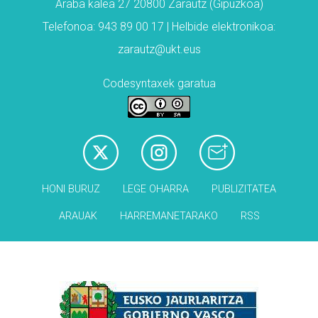
Araba kalea 27 20800 Zarautz (Gipuzkoa)
Telefonoa: 943 89 00 17 | Helbide elektronikoa:
zarautz@ukt.eus
Codesyntaxek garatua
HONI BURUZ
LEGE OHARRA
PUBLIZITATEA
ARAUAK
HARREMANETARAKO
RSS
Babesleak