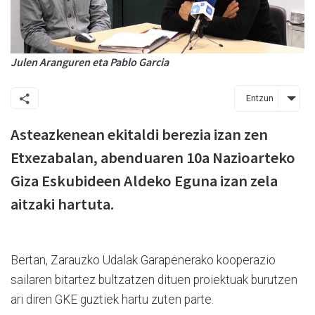
Julen Aranguren eta Pablo Garcia
Entzun
Asteazkenean ekitaldi berezia izan zen
Etxezabalan, abenduaren 10a Nazioarteko
Giza Eskubideen Aldeko Eguna izan zela
aitzaki hartuta.
Bertan, Zarauzko Udalak Garapenerako kooperazio
sailaren bitartez bultzatzen dituen proiektuak burutzen
ari diren GKE guztiek hartu zuten parte.