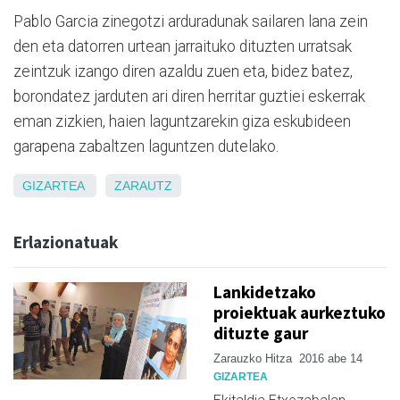
Pablo Garcia zinegotzi arduradunak sailaren lana zein
den eta datorren urtean jarraituko dituzten urratsak
zeintzuk izango diren azaldu zuen eta, bidez batez,
borondatez jarduten ari diren herritar guztiei eskerrak
eman zizkien, haien laguntzarekin giza eskubideen
garapena zabaltzen laguntzen dutelako.
GIZARTEA
ZARAUTZ
Erlazionatuak
Lankidetzako
proiektuak aurkeztuko
dituzte gaur
Zarauzko Hitza
2016 abe 14
GIZARTEA