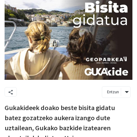
Entzun
Gukakideek doako beste bisita gidatu
batez gozatzeko aukera izango dute
uztailean, Gukako bazkide izatearen