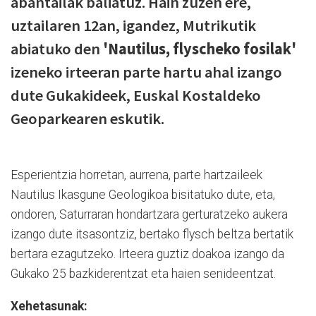
abantailak baliatuz. Hain zuzen ere,
uztailaren 12an, igandez, Mutrikutik
abiatuko den
'Nautilus, flyscheko fosilak'
izeneko irteeran parte hartu ahal izango
dute Gukakideek, Euskal Kostaldeko
Geoparkearen eskutik.
Esperientzia horretan, aurrena, parte hartzaileek
Nautilus Ikasgune Geologikoa bisitatuko dute, eta,
ondoren, Saturraran hondartzara gerturatzeko aukera
izango dute itsasontziz, bertako flysch beltza bertatik
bertara ezagutzeko. Irteera guztiz doakoa izango da
Gukako 25 bazkiderentzat eta haien senideentzat.
Xehetasunak: