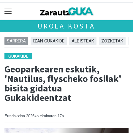
UROLA KOSTA
SARRERA
IZAN GUKAKIDE
ALBISTEAK
ZOZKETAK
GUKAKIDE
Geoparkearen eskutik,
'Nautilus, flyscheko fosilak'
bisita gidatua
Gukakideentzat
Erredakzioa
2026ko ekainaren 17a