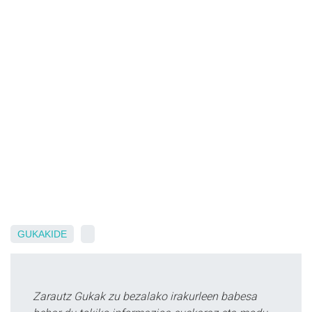
GUKAKIDE
Zarautz Gukak zu bezalako irakurleen babesa