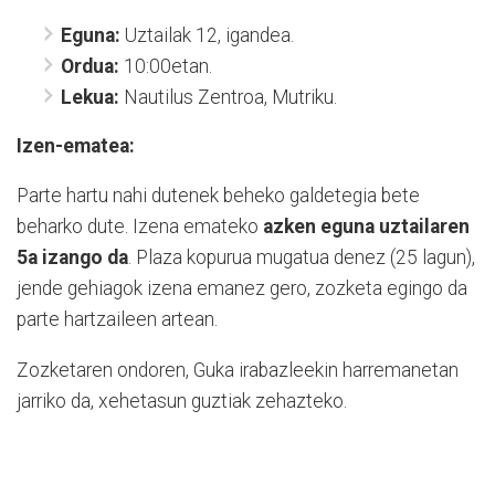
Eguna:
Uztailak 12, igandea.
Ordua:
10:00etan.
Lekua:
Nautilus Zentroa, Mutriku.
Izen-ematea:
Parte hartu nahi dutenek beheko galdetegia bete
beharko dute. Izena emateko
azken eguna uztailaren
5a izango da
. Plaza kopurua mugatua denez (25 lagun),
jende gehiagok izena emanez gero, zozketa egingo da
parte hartzaileen artean.
Zozketaren ondoren, Guka irabazleekin harremanetan
jarriko da, xehetasun guztiak zehazteko.