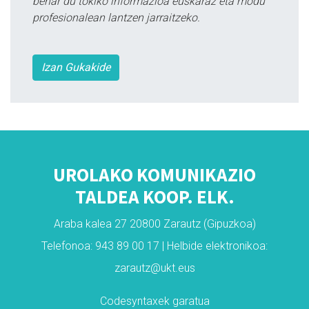
behar du tokiko informazioa euskaraz eta modu
profesionalean lantzen jarraitzeko.
Izan Gukakide
UROLAKO KOMUNIKAZIO
TALDEA KOOP. ELK.
Araba kalea 27 20800 Zarautz (Gipuzkoa)
Telefonoa: 943 89 00 17 | Helbide elektronikoa:
zarautz@ukt.eus
Codesyntaxek garatua