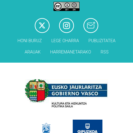
HONI BURUZ
LEGE OHARRA
PUBLIZITATEA
ARAUAK
HARREMANETARAKO
RSS
Babesleak