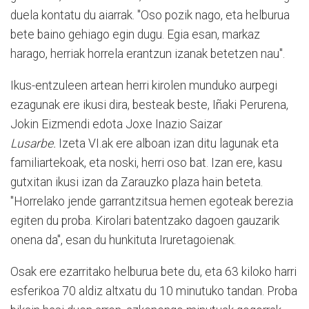
duela kontatu du aiarrak. "Oso pozik nago, eta helburua
bete baino gehiago egin dugu. Egia esan, markaz
harago, herriak horrela erantzun izanak betetzen nau".
Ikus-entzuleen artean herri kirolen munduko aurpegi
ezagunak ere ikusi dira, besteak beste, Iñaki Perurena,
Jokin Eizmendi edota Joxe Inazio Saizar
Lusarbe.
Izeta VI.ak ere alboan izan ditu lagunak eta
familiartekoak, eta noski, herri oso bat. Izan ere, kasu
gutxitan ikusi izan da Zarauzko plaza hain beteta.
"Horrelako jende garrantzitsua hemen egoteak berezia
egiten du proba. Kirolari batentzako dagoen gauzarik
onena da", esan du hunkituta Iruretagoienak.
Osak ere ezarritako helburua bete du, eta 63 kiloko harri
esferikoa 70 aldiz altxatu du 10 minutuko tandan. Proba