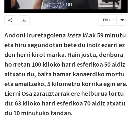
Entzun
Andoni Iruretagoiena
Izeta VI.
ak 59 minutu
eta hiru segundotan bete du inoiz ezarri ez
den herri kirol marka. Hain justu, denbora
horretan 100 kiloko harri esferikoa 50 aldiz
altxatu du, baita hamar kanaerdiko moztu
eta amaitzeko, 5 kilometro korrika egin ere.
Lierni Osa zarauztarrak ere helburua lortu
du: 63 kiloko harri esferikoa 70 aldiz atxatu
du 10 minutuko tandan.