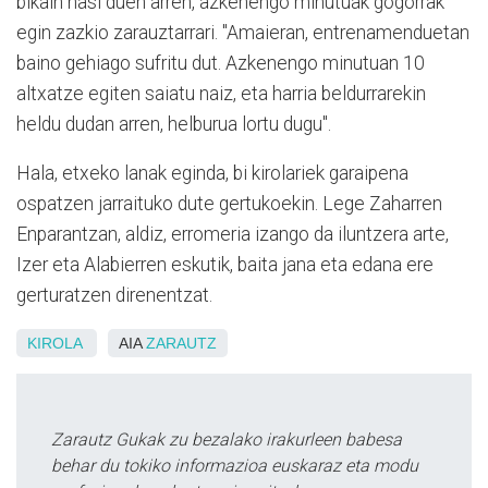
bikain hasi duen arren, azkenengo minutuak gogorrak
egin zazkio zarauztarrari. "Amaieran, entrenamenduetan
baino gehiago sufritu dut. Azkenengo minutuan 10
altxatze egiten saiatu naiz, eta harria beldurrarekin
heldu dudan arren, helburua lortu dugu".
Hala, etxeko lanak eginda, bi kirolariek garaipena
ospatzen jarraituko dute gertukoekin. Lege Zaharren
Enparantzan, aldiz, erromeria izango da iluntzera arte,
Izer eta Alabierren eskutik, baita jana eta edana ere
gerturatzen direnentzat.
KIROLA
AIA
ZARAUTZ
Zarautz Gukak zu bezalako irakurleen babesa
behar du tokiko informazioa euskaraz eta modu