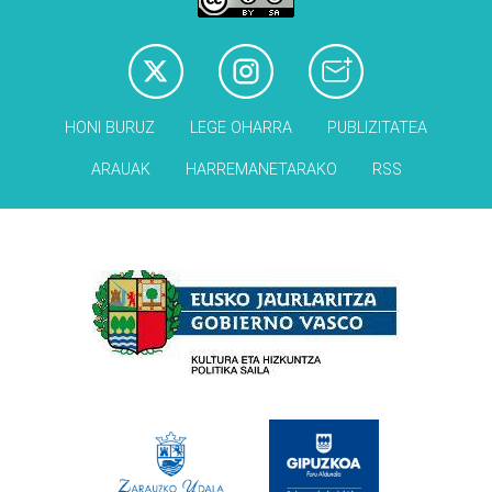
HONI BURUZ
LEGE OHARRA
PUBLIZITATEA
ARAUAK
HARREMANETARAKO
RSS
Babesleak