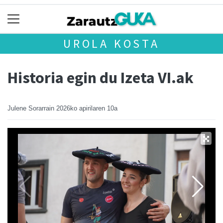
UROLA KOSTA
Historia egin du Izeta VI.ak
Julene Sorarrain
2026ko apirilaren 10a