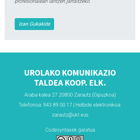
profesionalean lantzen jarraitzeko.
Izan Gukakide
UROLAKO KOMUNIKAZIO
TALDEA KOOP. ELK.
Araba kalea 27 20800 Zarautz (Gipuzkoa)
Telefonoa: 943 89 00 17 | Helbide elektronikoa:
zarautz@ukt.eus
Codesyntaxek garatua