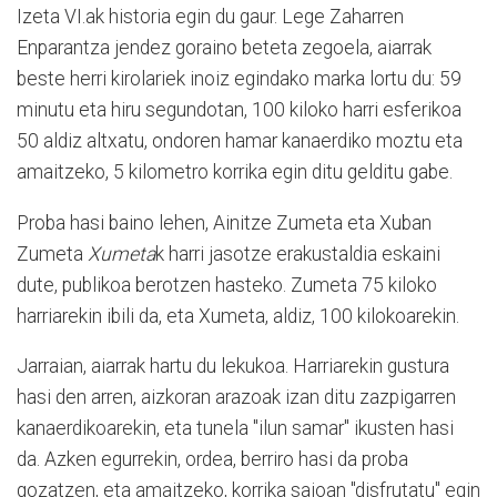
Izeta VI.ak historia egin du gaur. Lege Zaharren
Enparantza jendez goraino beteta zegoela, aiarrak
beste herri kirolariek inoiz egindako marka lortu du: 59
minutu eta hiru segundotan, 100 kiloko harri esferikoa
50 aldiz altxatu, ondoren hamar kanaerdiko moztu eta
amaitzeko, 5 kilometro korrika egin ditu gelditu gabe.
Proba hasi baino lehen, Ainitze Zumeta eta Xuban
Zumeta
Xumeta
k harri jasotze erakustaldia eskaini
dute, publikoa berotzen hasteko. Zumeta 75 kiloko
harriarekin ibili da, eta Xumeta, aldiz, 100 kilokoarekin.
Jarraian, aiarrak hartu du lekukoa. Harriarekin gustura
hasi den arren, aizkoran arazoak izan ditu zazpigarren
kanaerdikoarekin, eta tunela "ilun samar" ikusten hasi
da. Azken egurrekin, ordea, berriro hasi da proba
gozatzen, eta amaitzeko, korrika saioan "disfrutatu" egin