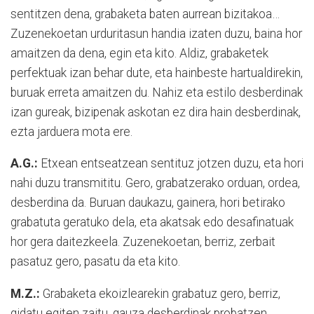
sentitzen dena, grabaketa baten aurrean bizitakoa…
Zuzenekoetan urduritasun handia izaten duzu, baina hor
amaitzen da dena, egin eta kito. Aldiz, grabaketek
perfektuak izan behar dute, eta hainbeste hartualdirekin,
buruak erreta amaitzen du. Nahiz eta estilo desberdinak
izan gureak, bizipenak askotan ez dira hain desberdinak,
ezta jarduera mota ere.
A.G.:
Etxean entseatzean sentituz jotzen duzu, eta hori
nahi duzu transmititu. Gero, grabatzerako orduan, ordea,
desberdina da. Buruan daukazu, gainera, hori betirako
grabatuta geratuko dela, eta akatsak edo desafinatuak
hor gera daitezkeela. Zuzenekoetan, berriz, zerbait
pasatuz gero, pasatu da eta kito.
M.Z.:
Grabaketa ekoizlearekin grabatuz gero, berriz,
gidatu egiten zaitu, gauza desberdinak probatzen