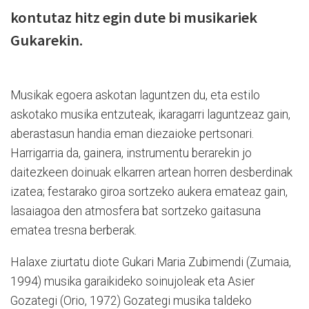
kontutaz hitz egin dute bi musikariek
Gukarekin.
Musikak egoera askotan laguntzen du, eta estilo
askotako musika entzuteak, ikaragarri laguntzeaz gain,
aberastasun handia eman diezaioke pertsonari.
Harrigarria da, gainera, instrumentu berarekin jo
daitezkeen doinuak elkarren artean horren desberdinak
izatea; festarako giroa sortzeko aukera emateaz gain,
lasaiagoa den atmosfera bat sortzeko gaitasuna
ematea tresna berberak.
Halaxe ziurtatu diote Gukari Maria Zubimendi (Zumaia,
1994) musika garaikideko soinujoleak eta Asier
Gozategi (Orio, 1972) Gozategi musika taldeko