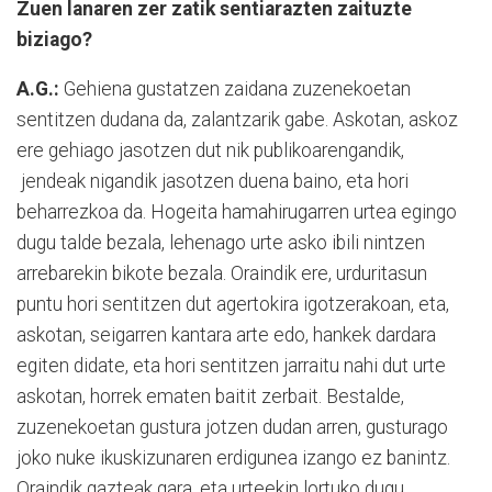
Zuen lanaren zer zatik sentiarazten zaituzte
biziago?
A.G.:
Gehiena gustatzen zaidana zuzenekoetan
sentitzen dudana da, zalantzarik gabe. Askotan, askoz
ere gehiago jasotzen dut nik publikoarengandik,
jendeak nigandik jasotzen duena baino, eta hori
beharrezkoa da. Hogeita hamahirugarren urtea egingo
dugu talde bezala, lehenago urte asko ibili nintzen
arrebarekin bikote bezala. Oraindik ere, urduritasun
puntu hori sentitzen dut agertokira igotzerakoan, eta,
askotan, seigarren kantara arte edo, hankek dardara
egiten didate, eta hori sentitzen jarraitu nahi dut urte
askotan, horrek ematen baitit zerbait. Bestalde,
zuzenekoetan gustura jotzen dudan arren, gusturago
joko nuke ikuskizunaren erdigunea izango ez banintz.
Oraindik gazteak gara, eta urteekin lortuko dugu