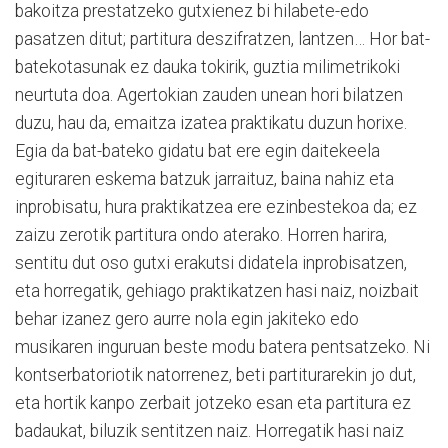
bakoitza prestatzeko gutxienez bi hilabete-edo
pasatzen ditut; partitura deszifratzen, lantzen… Hor bat-
batekotasunak ez dauka tokirik, guztia milimetrikoki
neurtuta doa. Agertokian zauden unean hori bilatzen
duzu, hau da, emaitza izatea praktikatu duzun horixe.
Egia da bat-bateko gidatu bat ere egin daitekeela
egituraren eskema batzuk jarraituz, baina nahiz eta
inprobisatu, hura praktikatzea ere ezinbestekoa da; ez
zaizu zerotik partitura ondo aterako. Horren harira,
sentitu dut oso gutxi erakutsi didatela inprobisatzen,
eta horregatik, gehiago praktikatzen hasi naiz, noizbait
behar izanez gero aurre nola egin jakiteko edo
musikaren inguruan beste modu batera pentsatzeko. Ni
kontserbatoriotik natorrenez, beti partiturarekin jo dut,
eta hortik kanpo zerbait jotzeko esan eta partitura ez
badaukat, biluzik sentitzen naiz. Horregatik hasi naiz