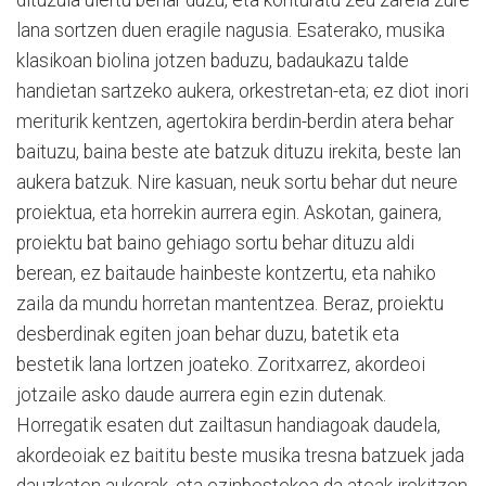
lana sortzen duen eragile nagusia. Esaterako, musika
klasikoan biolina jotzen baduzu, badaukazu talde
handietan sartzeko aukera, orkestretan-eta; ez diot inori
meriturik kentzen, agertokira berdin-berdin atera behar
baituzu, baina beste ate batzuk dituzu irekita, beste lan
aukera batzuk. Nire kasuan, neuk sortu behar dut neure
proiektua, eta horrekin aurrera egin. Askotan, gainera,
proiektu bat baino gehiago sortu behar dituzu aldi
berean, ez baitaude hainbeste kontzertu, eta nahiko
zaila da mundu horretan mantentzea. Beraz, proiektu
desberdinak egiten joan behar duzu, batetik eta
bestetik lana lortzen joateko. Zoritxarrez, akordeoi
jotzaile asko daude aurrera egin ezin dutenak.
Horregatik esaten dut zailtasun handiagoak daudela,
akordeoiak ez baititu beste musika tresna batzuek jada
dauzkaten aukerak, eta ezinbestekoa da ateak irekitzen