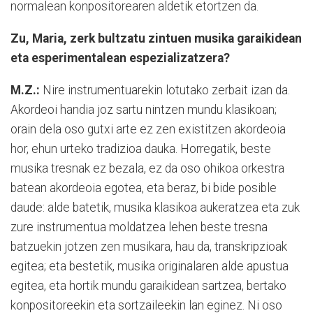
normalean konpositorearen aldetik etortzen da.
Zu, Maria, zerk bultzatu zintuen musika garaikidean
eta esperimentalean espezializatzera?
M.Z.:
Nire instrumentuarekin lotutako zerbait izan da.
Akordeoi handia joz sartu nintzen mundu klasikoan;
orain dela oso gutxi arte ez zen existitzen akordeoia
hor, ehun urteko tradizioa dauka. Horregatik, beste
musika tresnak ez bezala, ez da oso ohikoa orkestra
batean akordeoia egotea, eta beraz, bi bide posible
daude: alde batetik, musika klasikoa aukeratzea eta zuk
zure instrumentua moldatzea lehen beste tresna
batzuekin jotzen zen musikara, hau da, transkripzioak
egitea; eta bestetik, musika originalaren alde apustua
egitea, eta hortik mundu garaikidean sartzea, bertako
konpositoreekin eta sortzaileekin lan eginez. Ni oso