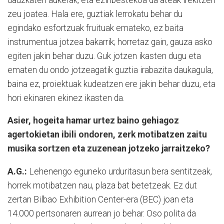
zeu joatea. Hala ere, guztiak lerrokatu behar du
egindako esfortzuak fruituak emateko, ez baita
instrumentua jotzea bakarrik; horretaz gain, gauza asko
egiten jakin behar duzu. Guk jotzen ikasten dugu eta
ematen du ondo jotzeagatik guztia irabazita daukagula,
baina ez, proiektuak kudeatzen ere jakin behar duzu, eta
hori ekinaren ekinez ikasten da.
Asier, hogeita hamar urtez baino gehiagoz
agertokietan ibili ondoren, zerk motibatzen zaitu
musika sortzen eta zuzenean jotzeko jarraitzeko?
A.G.:
Lehenengo eguneko urduritasun bera sentitzeak,
horrek motibatzen nau, plaza bat betetzeak. Ez dut
zertan Bilbao Exhibition Center-era (BEC) joan eta
14.000 pertsonaren aurrean jo behar. Oso polita da