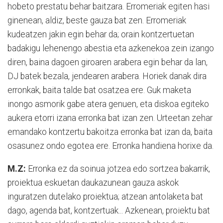
hobeto prestatu behar baitzara. Erromeriak egiten hasi
ginenean, aldiz, beste gauza bat zen. Erromeriak
kudeatzen jakin egin behar da; orain kontzertuetan
badakigu lehenengo abestia eta azkenekoa zein izango
diren, baina dagoen giroaren arabera egin behar da lan,
DJ batek bezala, jendearen arabera. Horiek danak dira
erronkak, baita talde bat osatzea ere. Guk maketa
inongo asmorik gabe atera genuen, eta diskoa egiteko
aukera etorri izana erronka bat izan zen. Urteetan zehar
emandako kontzertu bakoitza erronka bat izan da, baita
osasunez ondo egotea ere. Erronka handiena horixe da.
M.Z:
Erronka ez da soinua jotzea edo sortzea bakarrik,
proiektua eskuetan daukazunean gauza askok
inguratzen dutelako proiektua; atzean antolaketa bat
dago, agenda bat, kontzertuak... Azkenean, proiektu bat