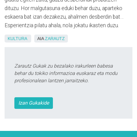
dituzu. Hor malgutasuna eduki behar duzu, aparteko
eskaera bat izan dezakezu, ahalmen desberdin bat…
Esperientzia pilatu ahala, nola jokatu ikasten duzu.
KULTURA
AIA
ZARAUTZ
Zarautz Gukak zu bezalako irakurleen babesa
behar du tokiko informazioa euskaraz eta modu
profesionalean lantzen jarraitzeko.
Izan Gukakide