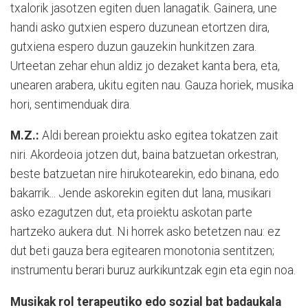
txalorik jasotzen egiten duen lanagatik. Gainera, une
handi asko gutxien espero duzunean etortzen dira,
gutxiena espero duzun gauzekin hunkitzen zara.
Urteetan zehar ehun aldiz jo dezaket kanta bera, eta,
unearen arabera, ukitu egiten nau. Gauza horiek, musika
hori, sentimenduak dira.
M.Z.:
Aldi berean proiektu asko egitea tokatzen zait
niri. Akordeoia jotzen dut, baina batzuetan orkestran,
beste batzuetan nire hirukotearekin, edo binana, edo
bakarrik... Jende askorekin egiten dut lana, musikari
asko ezagutzen dut, eta proiektu askotan parte
hartzeko aukera dut. Ni horrek asko betetzen nau: ez
dut beti gauza bera egitearen monotonia sentitzen;
instrumentu berari buruz aurkikuntzak egin eta egin noa.
Musikak rol terapeutiko edo sozial bat badaukala