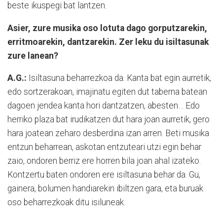
beste ikuspegi bat lantzen.
Asier, zure musika oso lotuta dago gorputzarekin,
erritmoarekin, dantzarekin. Zer leku du isiltasunak
zure lanean?
A.G.:
Isiltasuna beharrezkoa da. Kanta bat egin aurretik,
edo sortzerakoan, imajinatu egiten dut taberna batean
dagoen jendea kanta hori dantzatzen, abesten… Edo
herriko plaza bat irudikatzen dut hara joan aurretik, gero
hara joatean zeharo desberdina izan arren. Beti musika
entzun beharrean, askotan entzuteari utzi egin behar
zaio, ondoren berriz ere horren bila joan ahal izateko.
Kontzertu baten ondoren ere isiltasuna behar da. Gu,
gainera, bolumen handiarekin ibiltzen gara, eta buruak
oso beharrezkoak ditu isiluneak.