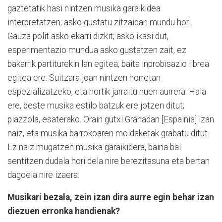
gaztetatik hasi nintzen musika garaikidea
interpretatzen; asko gustatu zitzaidan mundu hori.
Gauza polit asko ekarri dizkit; asko ikasi dut,
esperimentazio mundua asko gustatzen zait, ez
bakarrik partiturekin lan egitea, baita inprobisazio librea
egitea ere. Suitzara joan nintzen horretan
espezializatzeko, eta hortik jarraitu nuen aurrera. Hala
ere, beste musika estilo batzuk ere jotzen ditut;
piazzola, esaterako. Orain gutxi Granadan [Espainia] izan
naiz, eta musika barrokoaren moldaketak grabatu ditut.
Ez naiz mugatzen musika garaikidera, baina bai
sentitzen dudala hori dela nire berezitasuna eta bertan
dagoela nire izaera.
Musikari bezala, zein izan dira aurre egin behar izan
diezuen erronka handienak?