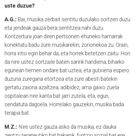
uste duzue?
A.G.:
Bai, musika zerbait sentitu duzulako sortzen duzu
eta jendeak gauza bera sentitzea nahi duzu.
Kontzertura joan diren pertsonen ehuneko hamarrak
konektatu badu zure musikarekin, zorionekoa zu. Orain,
horra iritsi egin behar da, eta horrek betetzen zaitu. Hori
da nire ustez sortzaile baten saririk handiena; biharko
egunean hemen ondare bat uztea, eta gutxiena espero
duzuna zuregana etortzea eta zure abesti batekin
gertatu zaiona azaltzea; adibidez, ama gaixo zuela
ospitalean nire kanta bat jarri zutela, eta, egun,
sendatuta dagoela. Horrelako gauzekin, musika bada
terapia bat.
M.Z.:
Nire ustez gauza asko da musika, ez dauka
zentzu terapeutiko bat bakarrik, funtzio sozial bat ere