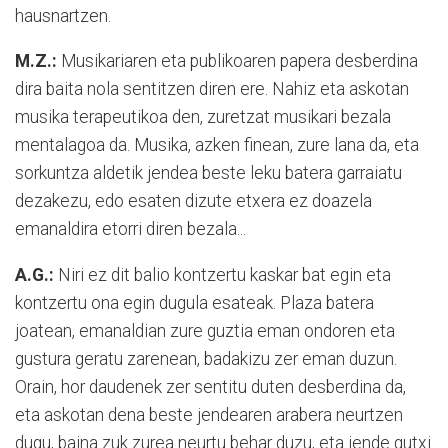
hausnartzen.
M.Z.:
Musikariaren eta publikoaren papera desberdina
dira baita nola sentitzen diren ere. Nahiz eta askotan
musika terapeutikoa den, zuretzat musikari bezala
mentalagoa da. Musika, azken finean, zure lana da, eta
sorkuntza aldetik jendea beste leku batera garraiatu
dezakezu, edo esaten dizute etxera ez doazela
emanaldira etorri diren bezala...
A.G.:
Niri ez dit balio kontzertu kaskar bat egin eta
kontzertu ona egin dugula esateak. Plaza batera
joatean, emanaldian zure guztia eman ondoren eta
gustura geratu zarenean, badakizu zer eman duzun.
Orain, hor daudenek zer sentitu duten desberdina da,
eta askotan dena beste jendearen arabera neurtzen
dugu, baina zuk zurea neurtu behar duzu, eta jende gutxi