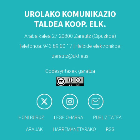
UROLAKO KOMUNIKAZIO
TALDEA KOOP. ELK.
Araba kalea 27 20800 Zarautz (Gipuzkoa)
Telefonoa: 943 89 00 17 | Helbide elektronikoa:
zarautz@ukt.eus
Codesyntaxek garatua
HONI BURUZ
LEGE OHARRA
PUBLIZITATEA
ARAUAK
HARREMANETARAKO
RSS