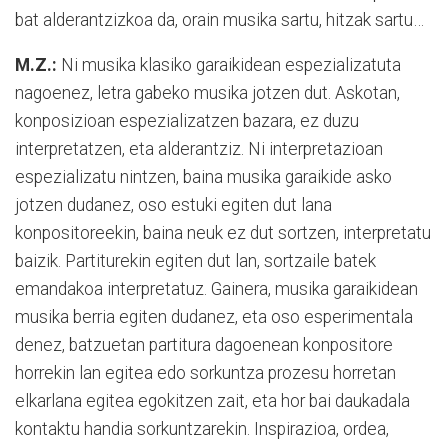
bat alderantzizkoa da, orain musika sartu, hitzak sartu…
M.Z.:
Ni musika klasiko garaikidean espezializatuta
nagoenez, letra gabeko musika jotzen dut. Askotan,
konposizioan espezializatzen bazara, ez duzu
interpretatzen, eta alderantziz. Ni interpretazioan
espezializatu nintzen, baina musika garaikide asko
jotzen dudanez, oso estuki egiten dut lana
konpositoreekin, baina neuk ez dut sortzen, interpretatu
baizik. Partiturekin egiten dut lan, sortzaile batek
emandakoa interpretatuz. Gainera, musika garaikidean
musika berria egiten dudanez, eta oso esperimentala
denez, batzuetan partitura dagoenean konpositore
horrekin lan egitea edo sorkuntza prozesu horretan
elkarlana egitea egokitzen zait, eta hor bai daukadala
kontaktu handia sorkuntzarekin. Inspirazioa, ordea,