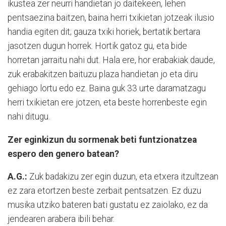
ikustea zer neurri handietan jo daitekeen, lehen
pentsaezina baitzen, baina herri txikietan jotzeak ilusio
handia egiten dit; gauza txiki horiek, bertatik bertara
jasotzen dugun horrek. Hortik gatoz gu, eta bide
horretan jarraitu nahi dut. Hala ere, hor erabakiak daude,
zuk erabakitzen baituzu plaza handietan jo eta diru
gehiago lortu edo ez. Baina guk 33 urte daramatzagu
herri txikietan ere jotzen, eta beste horrenbeste egin
nahi ditugu.
Zer eginkizun du sormenak beti funtzionatzea
espero den genero batean?
A.G.:
Zuk badakizu zer egin duzun, eta etxera itzultzean
ez zara etortzen beste zerbait pentsatzen. Ez duzu
musika utziko bateren bati gustatu ez zaiolako, ez da
jendearen arabera ibili behar.