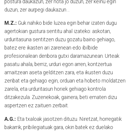
postura daukazun, zer nota jo duzun, zer keinu egin
duzun, zer aurpegi daukazun…
M.Z.:
Guk nahiko bide luzea egin behar izaten dugu
agertokian gustura sentitu ahal izateko: askotan,
urduritasuna sentitzen duzu gozatu baino gehiago,
batez ere ikasten ari zarenean edo ibilbide
profesionalean denbora gutxi daramazunean. Urteak
pasatu ahala, berriz, urduri egon arren, kontzertua
amaitzean aseta gelditzen zara, eta ikusten duzu
zenbat eta gehiago egin, orduan eta hobeto moldatzen
zarela, eta urduritasun horiek gehiago kontrola
ditzakezula. Zuzenekoak, gainera, beti ematen dizu
aspertzen ez zaituen zerbait.
A.G.:
Eta txaloak jasotzen dituzu. Niretzat, horregatik
bakarrik, pribilegiatuak gara, okin batek ez duelako