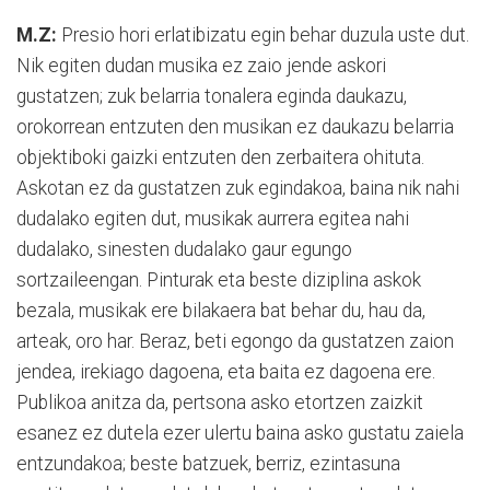
M.Z:
Presio hori erlatibizatu egin behar duzula uste dut.
Nik egiten dudan musika ez zaio jende askori
gustatzen; zuk belarria tonalera eginda daukazu,
orokorrean entzuten den musikan ez daukazu belarria
objektiboki gaizki entzuten den zerbaitera ohituta.
Askotan ez da gustatzen zuk egindakoa, baina nik nahi
dudalako egiten dut, musikak aurrera egitea nahi
dudalako, sinesten dudalako gaur egungo
sortzaileengan. Pinturak eta beste diziplina askok
bezala, musikak ere bilakaera bat behar du, hau da,
arteak, oro har. Beraz, beti egongo da gustatzen zaion
jendea, irekiago dagoena, eta baita ez dagoena ere.
Publikoa anitza da, pertsona asko etortzen zaizkit
esanez ez dutela ezer ulertu baina asko gustatu zaiela
entzundakoa; beste batzuek, berriz, ezintasuna