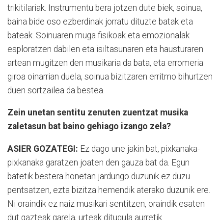
trikitilariak. Instrumentu bera jotzen dute biek, soinua,
baina bide oso ezberdinak jorratu dituzte batak eta
bateak. Soinuaren muga fisikoak eta emozionalak
esploratzen dabilen eta isiltasunaren eta hausturaren
artean mugitzen den musikaria da bata, eta erromeria
giroa oinarrian duela, soinua bizitzaren erritmo bihurtzen
duen sortzailea da bestea.
Zein unetan sentitu zenuten zuentzat musika
zaletasun bat baino gehiago izango zela?
ASIER GOZATEGI:
Ez dago une jakin bat, pixkanaka-
pixkanaka garatzen joaten den gauza bat da. Egun
batetik bestera honetan jardungo duzunik ez duzu
pentsatzen, ezta bizitza hemendik aterako duzunik ere.
Ni oraindik ez naiz musikari sentitzen, oraindik esaten
dut gazteak garela, urteak ditugula aurretik.