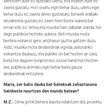
sentitzen dute ez dutelako ulertu, eta esaten dute ez
zaiela gustatu. Hori onartu egin behar duzu, ulertu egin
behar duzu ez zaiela denei gustatuko, beraiek erabaki
dezaketela gustatu ez zaien horri beste aukera bat
eman edo ez. Artea eta musika hain zabalak izanda, hor
dago publikoa hezteko aukera. Beti musika mota
berdina eskainiz gero, aniztasun guztia galtzen duzu.
Aldiz, musika mota desberdinak eginda, askotariko
eskaintza daukazu, eta publiko on bat hezten ari zara,
baita hor dagoen konpromiso sozial handi hori hezten
ere, publikoa animatu egin behar baita gauza
desberdinak entzutera.
Maria, zer balio dauka bat-batekoak zehaztasuna
hainbeste neurtzen den mundu batean?
M.Z.:
Dena goitik behera ikasita edukitzen dut, proiektu