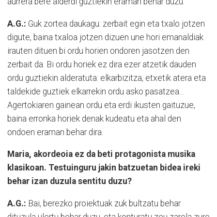
aurrera bere alderdi guztiekin eraman behar duzu.
A.G.:
Guk zortea daukagu: zerbait egin eta txalo jotzen
digute, baina txaloa jotzen dizuen une hori emanaldiak
irauten dituen bi ordu horien ondoren jasotzen den
zerbait da. Bi ordu horiek ez dira ezer atzetik dauden
ordu guztiekin alderatuta: elkarbizitza, etxetik atera eta
taldekide guztiek elkarrekin ordu asko pasatzea...
Agertokiaren gainean ordu eta erdi ikusten gaituzue,
baina erronka horiek denak kudeatu eta ahal den
ondoen eraman behar dira.
Maria, akordeoia ez da beti protagonista musika
klasikoan. Testuinguru jakin batzuetan bidea ireki
behar izan duzula sentitu duzu?
A.G.:
Bai, berezko proiektuak zuk bultzatu behar
dituzula ulertu behar duzu, eta konturatu zeu zarela zure