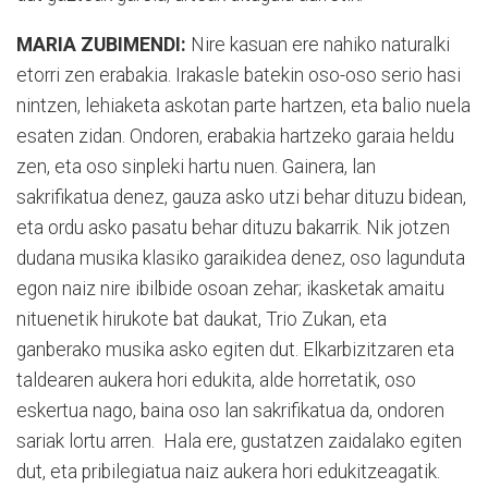
MARIA ZUBIMENDI:
Nire kasuan ere nahiko naturalki
etorri zen erabakia. Irakasle batekin oso-oso serio hasi
nintzen, lehiaketa askotan parte hartzen, eta balio nuela
esaten zidan. Ondoren, erabakia hartzeko garaia heldu
zen, eta oso sinpleki hartu nuen. Gainera, lan
sakrifikatua denez, gauza asko utzi behar dituzu bidean,
eta ordu asko pasatu behar dituzu bakarrik. Nik jotzen
dudana musika klasiko garaikidea denez, oso lagunduta
egon naiz nire ibilbide osoan zehar; ikasketak amaitu
nituenetik hirukote bat daukat, Trio Zukan, eta
ganberako musika asko egiten dut. Elkarbizitzaren eta
taldearen aukera hori edukita, alde horretatik, oso
eskertua nago, baina oso lan sakrifikatua da, ondoren
sariak lortu arren. Hala ere, gustatzen zaidalako egiten
dut, eta pribilegiatua naiz aukera hori edukitzeagatik.