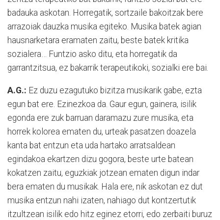
badauka askotan. Horregatik, sortzaile bakoitzak bere
arrazoiak dauzka musika egiteko. Musika batek agian
hausnarketara eramaten zaitu, beste batek kritika
sozialera… Funtzio asko ditu, eta horregatik da
garrantzitsua, ez bakarrik terapeutikoki, sozialki ere bai.
A.G.:
Ez duzu ezagutuko bizitza musikarik gabe, ezta
egun bat ere. Ezinezkoa da. Gaur egun, gainera, isilik
egonda ere zuk barruan daramazu zure musika, eta
horrek kolorea ematen du, urteak pasatzen doazela
kanta bat entzun eta uda hartako arratsaldean
egindakoa ekartzen dizu gogora, beste urte batean
kokatzen zaitu, eguzkiak jotzean ematen digun indar
bera ematen du musikak. Hala ere, nik askotan ez dut
musika entzun nahi izaten, nahiago dut kontzertutik
itzultzean isilik edo hitz eginez etorri, edo zerbaiti buruz