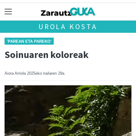
UROLA KOSTA
'PAREAN ETA PAREKO'
Soinuaren koloreak
Aiora Arriola
2025eko irailaren 29a