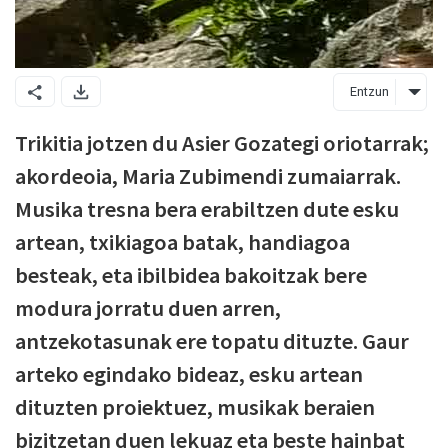
Entzun
Trikitia jotzen du Asier Gozategi oriotarrak;
akordeoia, Maria Zubimendi zumaiarrak.
Musika tresna bera erabiltzen dute esku
artean, txikiagoa batak, handiagoa
besteak, eta ibilbidea bakoitzak bere
modura jorratu duen arren,
antzekotasunak ere topatu dituzte. Gaur
arteko egindako bideaz, esku artean
dituzten proiektuez, musikak beraien
bizitzetan duen lekuaz eta beste hainbat