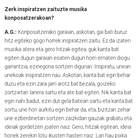
Zerk inspiratzen zaituzte musika
konposatzerakoan?
A.G.:
Konposatzerako garaian, askotan, gai bati buruz
hitz egiteko gogo horrek inspiratzen zaitu. Ez da izaten
musika atera eta gero hitzak egitea, guk kanta bat
egiten dugun garaian esaten dugun horri ematen diogu
garrantzia, ezinegona sortzen digunari. Inspiratu, unean
unekoak inspiratzen nau. Askotan, kanta bat egin behar
duzu eta ezin zara jarri arotz bat bezala, goizeko
zortzietan lanera sartu eta ate bat egiten. Nik kanta bat
egin nahi badut, ezin dut gela batean sartu eta kanta bat
sortu, une hori aurkitu egin behar da, eta, bizitzan zehar
une ezberdinetan sortzen zaizkidan gauzak grabatu eta
ideiak gordetzen joaten naiz. Gero, hitzak egitean, ideia
horiek zerekin lotu ikusten hasten naiz. Lan hau pixka