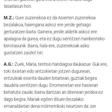
lasaitasun hori.
M.Z.:
Gure zuzenekoa ez da Asierren zuzenekoa
bezalakoa, haiengana askoz ere jende gehiago
gerturatzen baita. Gainera, jende aldetik askoz ere
apalagoa da gurea, eta ez dugu sentitzen hainbesteko
berotasunik. Baina, hala ere, zuzenekoak asko
gustatzen zaizkit niri.
A.G.:
Zuek, Maria, tentsio handiagoa daukazue. Guk ere,
toki itxietan edo antzokietan jotzen dugunean,
entzuleak eserita dauden bitartean, guztiak begira
daudela sentitzen dugu. Erromerietan ere hasieran
behatuta zaude, baina dantzan ari direnean jendea ez
dago begira. Mariak egiten dituen bezalako
emanaldietan dena milimetrikoki neurtzen da: zer