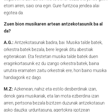
etorri arren, saio ona egin. Gure funtzioa jendea alai
egotea da.
Zuen bion musikaren artean antzekotasunik ba al
da?
A.G.:
Antzekotasunak badira, bai. Musika talde batek,
orkestra batek bezala, bere legeak ditu abestiak
egiterakoan. Eta festetan musika talde batek duen
eraginkortasunik ez du izango orkestra batek, baina
urrutira eramaten zaitu orkestrak ere; hori baino musika
handiagorik ez dago.
M.Z:
Azkenean, nahiz eta estilo desberdinak izan,
denok gara musikariak, eta lan mota ezberdina izan
arren, pertsona bezala bizitzen duzunak antzekotasun
asko dauzka: urduritasuna, agertokira igotzean