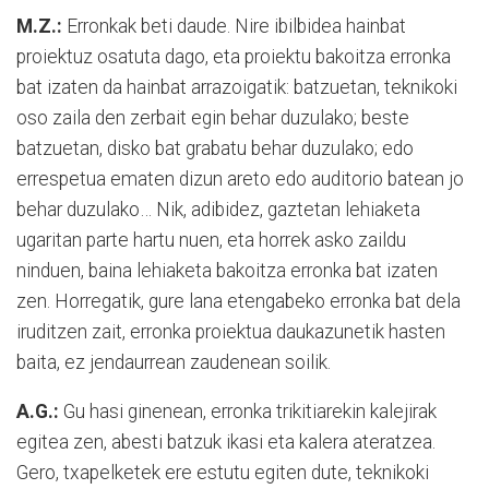
M.Z.:
Erronkak beti daude. Nire ibilbidea hainbat
proiektuz osatuta dago, eta proiektu bakoitza erronka
bat izaten da hainbat arrazoigatik: batzuetan, teknikoki
oso zaila den zerbait egin behar duzulako; beste
batzuetan, disko bat grabatu behar duzulako; edo
errespetua ematen dizun areto edo auditorio batean jo
behar duzulako… Nik, adibidez, gaztetan lehiaketa
ugaritan parte hartu nuen, eta horrek asko zaildu
ninduen, baina lehiaketa bakoitza erronka bat izaten
zen. Horregatik, gure lana etengabeko erronka bat dela
iruditzen zait, erronka proiektua daukazunetik hasten
baita, ez jendaurrean zaudenean soilik.
A.G.:
Gu hasi ginenean, erronka trikitiarekin kalejirak
egitea zen, abesti batzuk ikasi eta kalera ateratzea.
Gero, txapelketek ere estutu egiten dute, teknikoki