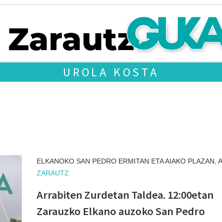
UROLA KOSTA
ELKANOKO SAN PEDRO ERMITAN ETA AIAKO PLAZAN, A
ZARAUTZ
Arrabiten Zurdetan Taldea. 12:00etan
Zarauzko Elkano auzoko San Pedro