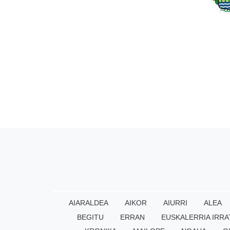
AIARALDEA
AIKOR
AIURRI
ALEA
BEGITU
ERRAN
EUSKALERRIA IRRA