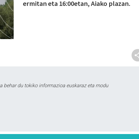
ermitan eta 16:00etan, Aiako plazan.
a behar du tokiko informazioa euskaraz eta modu