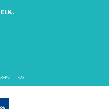
ELK.
s
ARAKO
RSS