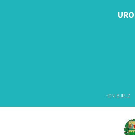
URO
HONI BURUZ