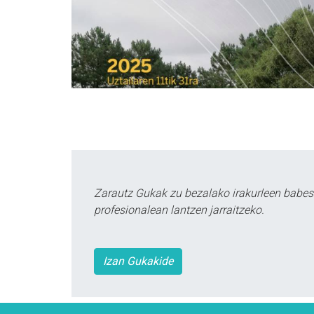
Zarautz Gukak zu bezalako irakurleen babes
profesionalean lantzen jarraitzeko.
Izan Gukakide