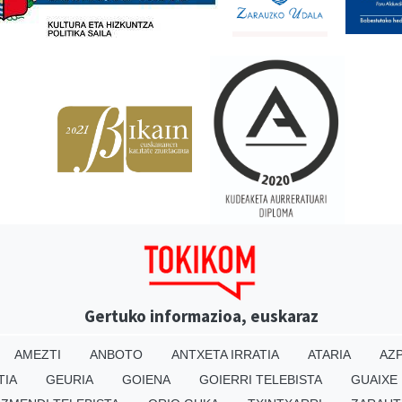
Gertuko informazioa, euskaraz
AMEZTI
ANBOTO
ANTXETA IRRATIA
ATARIA
AZP
TIA
GEURIA
GOIENA
GOIERRI TELEBISTA
GUAIXE