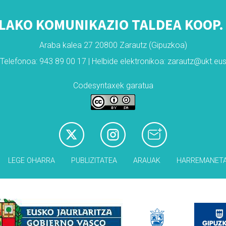
LAKO KOMUNIKAZIO TALDEA KOOP. 
Araba kalea 27 20800 Zarautz (Gipuzkoa)
Telefonoa: 943 89 00 17 | Helbide elektronikoa: zarautz@ukt.eu
Codesyntaxek garatua
LEGE OHARRA
PUBLIZITATEA
ARAUAK
HARREMANET
Babesleak