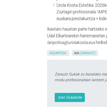
Urola Kosta Estetika. 2026k
Ziurtagiri profesionala: IM
euskara prestakuntza + bide
Ikastaro hauetan parte hartzeko 
Udal Elkartearekin harremanetan 
lanpoltsa@urolakosta.eus
helbid
GIZARTEA
AIA
ZARAUTZ
Zarautz Gukak zu bezalako ira
modu profesionalean lantzen ja
Izan Gukakide