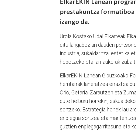
ElkarEKIN Lanean program
prestakuntza formatiboa u
izango da.
Urola Kostako Udal Elkarteak Elk
ditu langabezian dauden pertsonent
industria, sukaldaritza, estetika e
hobetzeko eta lan-aukerak zabalt
ElkarEKIN Lanean Gipuzkoako Foru
herritarrak laneratzea erraztea du
Orio, Getaria, Zarautzen eta Zuma
dute helburu horrekin, eskualdek
sortzeko. Estrategia honek lau ar
enplegua sortzea eta mantentzea,
guztien enplegagarritasuna eta ko