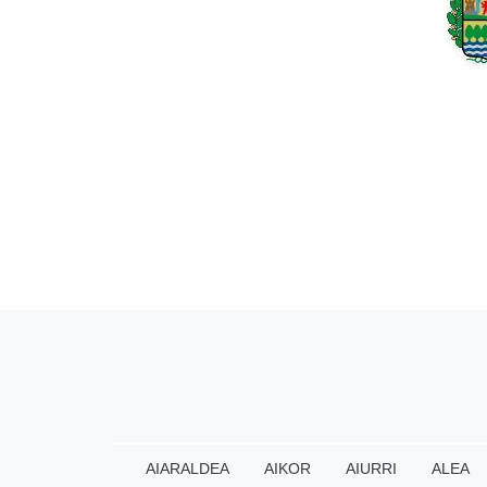
AIARALDEA
AIKOR
AIURRI
ALEA