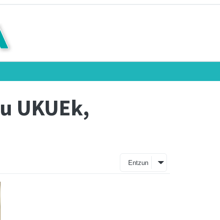
tu UKUEk,
Entzun