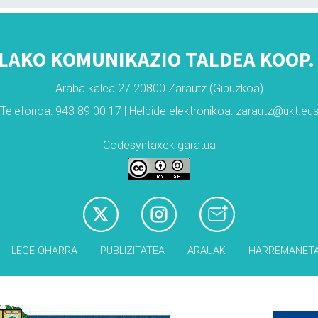
LAKO KOMUNIKAZIO TALDEA KOOP. 
Araba kalea 27 20800 Zarautz (Gipuzkoa)
Telefonoa: 943 89 00 17 | Helbide elektronikoa: zarautz@ukt.eu
Codesyntaxek garatua
LEGE OHARRA
PUBLIZITATEA
ARAUAK
HARREMANET
Babesleak