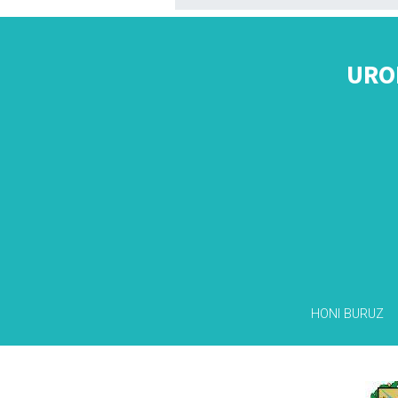
URO
HONI BURUZ