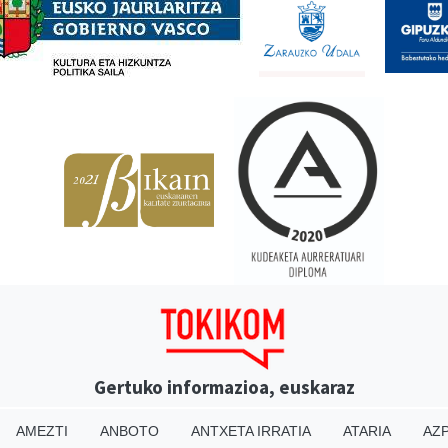
Gertuko informazioa, euskaraz
AMEZTI
ANBOTO
ANTXETA IRRATIA
ATARIA
AZP