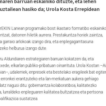
aren barruan eskainiko dituzte, eta lehen
ztailean hasiko da; Urola Kosta Errepidean
arEKIN Lanean programako bost ikastaro formatibo eskainik
zat, datorren hiletik aurrera. Prestakuntza horiek zaintza,
ta garraio arlokoak izango dira, eta enplegagarritasuna
zeko helburua izango dute.
 Aldundiaren estrategiaren barruan kokatzen da, eta
 xede, elkarlan publiko-pribatuan oinarrituta. Urola Kostan –Ai
ian–, udalerriek, enpresek eta bestelako eragileek bat egite
o erronkei erantzuteko eta lan-merkatuan aukera gehiago
datz nagusi ditu: gobernantza kolaboratiboa, kalitatezko
 lurraldeko enpleguaren kalitatea bultzatzea eta pertsona
alifikazioa sustatzea.