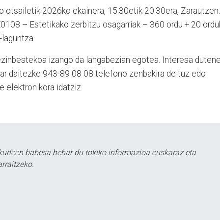
o otsailetik 2026ko ekainera, 15:30etik 20:30era, Zarautzen.
PE0108 – Estetikako zerbitzu osagarriak – 360 ordu + 20 ord
-laguntza
ezinbestekoa izango da langabezian egotea. Interesa duten
jar daitezke 943-89 08 08 telefono zenbakira deituz edo
e elektronikora idatziz.
kurleen babesa behar du tokiko informazioa euskaraz eta
rraitzeko.