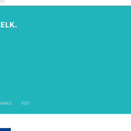
ELK.
s
ARAKO
RSS