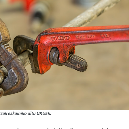
zak eskainiko ditu UKUEk.