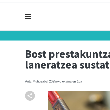
Bost prestakuntza
laneratzea susta
Aritz Mutiozabal
2025eko ekainaren 18a