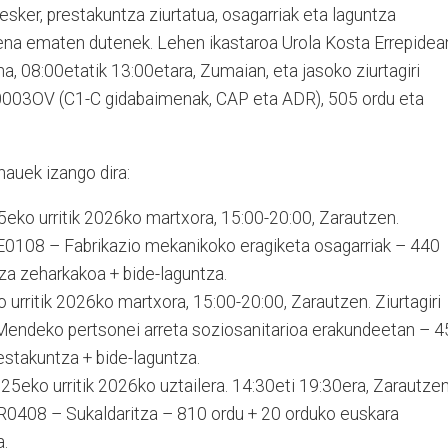
 esker, prestakuntza ziurtatua, osagarriak eta laguntza
zena ematen dutenek. Lehen ikastaroa Urola Kosta Errepidea
ena, 08:00etatik 13:00etara, Zumaian, eta jasoko ziurtagiri
003OV (C1-C gidabaimenak, CAP eta ADR), 505 ordu eta
hauek izango dira:
eko urritik 2026ko martxora, 15:00-20:00, Zarautzen.
EE0108 – Fabrikazio mekanikoko eragiketa osagarriak – 440
za zeharkakoa + bide-laguntza.
urritik 2026ko martxora, 15:00-20:00, Zarautzen. Ziurtagiri
endeko pertsonei arreta soziosanitarioa erakundeetan – 4
estakuntza + bide-laguntza.
25eko urritik 2026ko uztailera. 14:30eti 19:30era, Zarautzen
TR0408 – Sukaldaritza – 810 ordu + 20 orduko euskara
a.