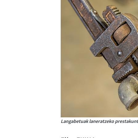
Langabetuak laneratzeko prestakunt