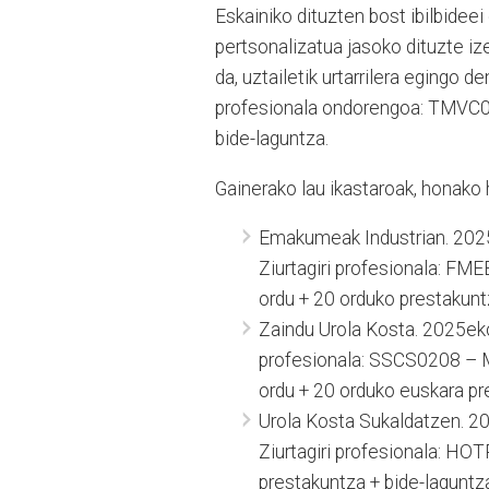
Eskainiko dituzten bost ibilbideei
pertsonalizatua jasoko dituzte i
da, uztailetik urtarrilera egingo d
profesionala ondorengoa: TMVC0
bide-laguntza.
Gainerako lau ikastaroak, honako 
Emakumeak Industrian. 2025
Ziurtagiri profesionala: FM
ordu + 20 orduko prestakunt
Zaindu Urola Kosta. 2025eko 
profesionala: SSCS0208 – M
ordu + 20 orduko euskara pr
Urola Kosta Sukaldatzen. 20
Ziurtagiri profesionala: HO
prestakuntza + bide-laguntz