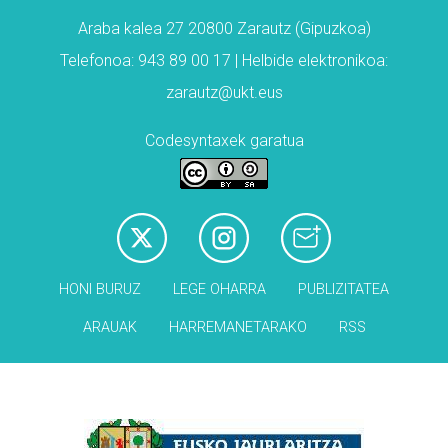
Araba kalea 27 20800 Zarautz (Gipuzkoa)
Telefonoa: 943 89 00 17 | Helbide elektronikoa:
zarautz@ukt.eus
Codesyntaxek garatua
HONI BURUZ
LEGE OHARRA
PUBLIZITATEA
ARAUAK
HARREMANETARAKO
RSS
Babesleak