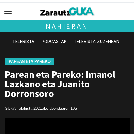
NAHIERAN
TELEBISTA
PODCASTAK
TELEBISTA ZUZENEAN
PAREAN ETA PAREKO
Parean eta Pareko: Imanol
Lazkano eta Juanito
Dorronsoro
GUKA Telebista
2021eko abenduaren 10a