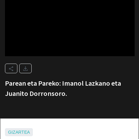
Parean eta Pareko: Imanol Lazkano eta
Juanito Dorronsoro.
GIZARTEA