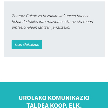
Zarautz Gukak zu bezalako irakurleen babesa
behar du tokiko informazioa euskaraz eta modu
profesionalean lantzen jarraitzeko.
Izan Gukakide
UROLAKO KOMUNIKAZIO
TALDEA KOOP. ELK.