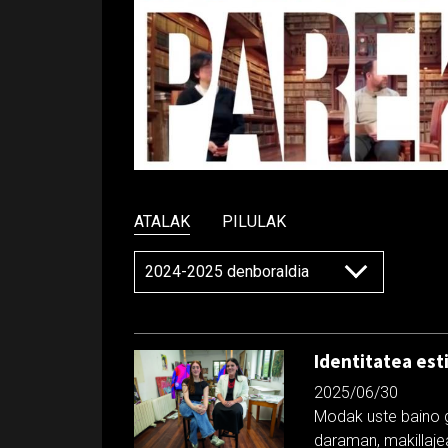
ATALAK
PILULAK
Identitatea est
2025/06/30
Modak uste baino g
daraman, makillaje