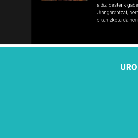
aldiz, besterik gab
Urangarentzat, berr
elkarrizketa da ho
URO