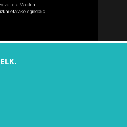
entzat eta Maialen
dizkarietarako egindako
ELK.
s