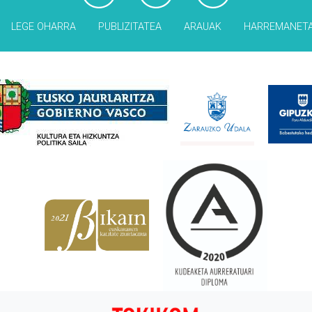
LEGE OHARRA
PUBLIZITATEA
ARAUAK
HARREMANET
Babesleak