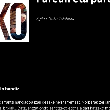
Egilea: Guka Telebista
ilo handiz
arrantzi handiagoa izan dezake herritarrentzat. Norberak zer jan
a, bitxiak… Batzuentzat ondo sentitzeko edota aldarrikatzeko m