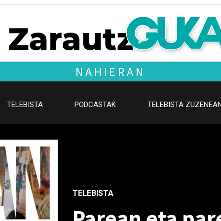
NAHIERAN
TELEBISTA
PODCASTAK
TELEBISTA ZUZENEA
TELEBISTA
Parean eta par