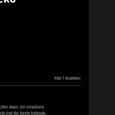
Atal 1 ikusteko
zten duen, zer orrazkera
odu bat da; beste batzuek,