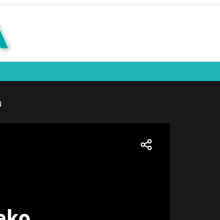
N
eko