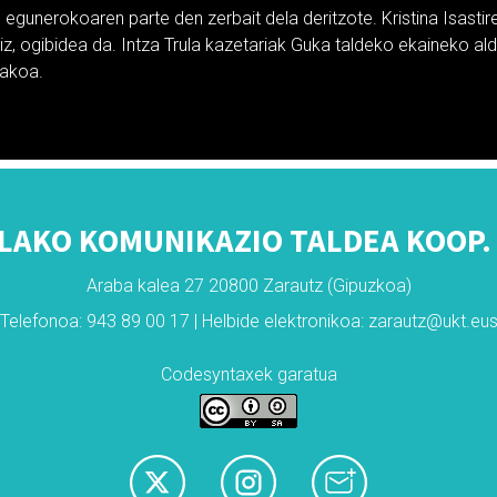
e egunerokoaren parte den zerbait dela deritzote. Kristina Isastir
iz, ogibidea da. Intza Trula kazetariak Guka taldeko ekaineko al
nakoa.
LAKO KOMUNIKAZIO TALDEA KOOP. 
Araba kalea 27 20800 Zarautz (Gipuzkoa)
Telefonoa: 943 89 00 17 | Helbide elektronikoa: zarautz@ukt.eu
Codesyntaxek garatua