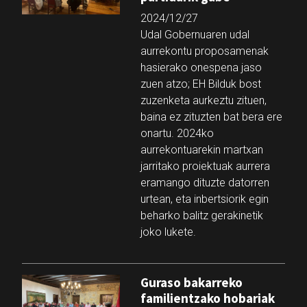
2024/12/27
Udal Gobernuaren udal
aurrekontu proposamenak
hasierako onespena jaso
zuen atzo; EH Bilduk bost
zuzenketa aurkeztu zituen,
baina ez zituzten bat bera ere
onartu. 2024ko
aurrekontuarekin martxan
jarritako proiektuak aurrera
eramango dituzte datorren
urtean, eta inbertsiorik egin
beharko balitz gerakinetik
joko lukete.
Guraso bakarreko
familientzako hobariak