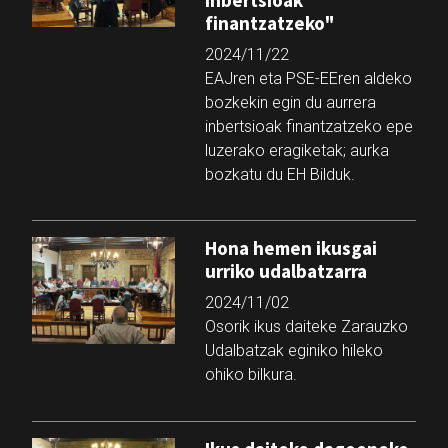
finantzatzeko"
2024/11/22
EAJren eta PSE-EEren aldeko
bozkekin egin du aurrera
inbertsioak finantzatzeko epe
luzerako eragiketak; aurka
bozkatu du EH Bilduk.
Hona hemen ikusgai
urriko udalbatzarra
2024/11/02
Osorik ikus daiteke Zarauzko
Udalbatzak eginiko hileko
ohiko bilkura.