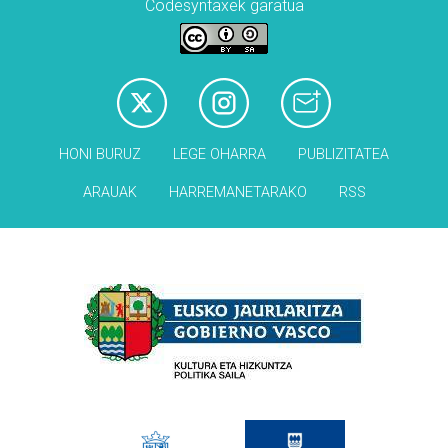
Codesyntaxek garatua
HONI BURUZ
LEGE OHARRA
PUBLIZITATEA
ARAUAK
HARREMANETARAKO
RSS
Babesleak