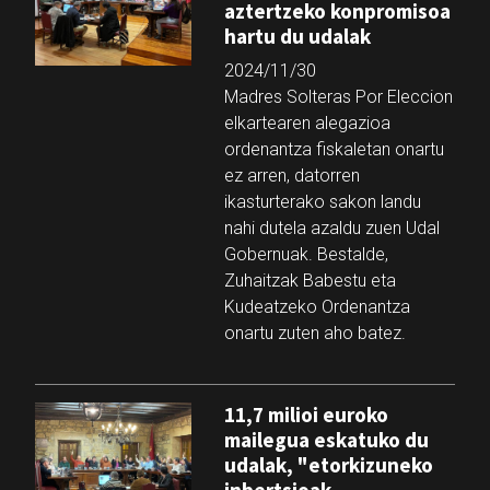
aztertzeko konpromisoa
hartu du udalak
2024/11/30
Madres Solteras Por Eleccion
elkartearen alegazioa
ordenantza fiskaletan onartu
ez arren, datorren
ikasturterako sakon landu
nahi dutela azaldu zuen Udal
Gobernuak. Bestalde,
Zuhaitzak Babestu eta
Kudeatzeko Ordenantza
onartu zuten aho batez.
11,7 milioi euroko
mailegua eskatuko du
udalak, "etorkizuneko
inbertsioak