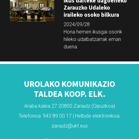
Ikus daiteke dagoeneko
Zarauzko Udaleko
iraileko osoko bilkura
2024/09/28
Hona hemen ikusgai osorik
hileko udalbatzarrak eman
duena.
UROLAKO KOMUNIKAZIO
TALDEA KOOP. ELK.
Araba kalea 27 20800 Zarautz (Gipuzkoa)
Telefonoa: 943 89 00 17 | Helbide elektronikoa:
zarautz@ukt.eus