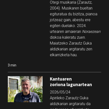
Otegi musikaria (Zarautz,
2004). Musikaren bueltan
egituratua du bizitza, pianoa
jotzeaz gain, abestu ere
egiten duelako. 2024.
urtearen amaieran
Noraezean
diskoa kaleratu zuen.
Maiatzeko Zarautz Guka
aldizkarian argitaratu zen
elkarrizketa hau.
3 min
Kantuaren
zoriona lagunartean
2026/05/24
Apirileko Zarautz Guka
aldizkarian argitaratu da