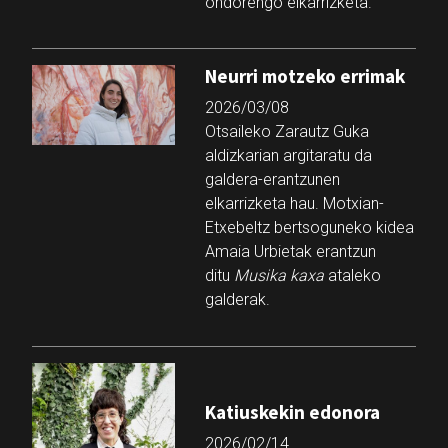
ondorengo elkarrizketa.
Neurri motzeko errimak
2026/03/08
Otsaileko Zarautz Guka
aldizkarian argitaratu da
galdera-erantzunen
elkarrizketa hau. Motxian-
Etxebeltz bertsoguneko kidea
Amaia Urbietak erantzun
ditu
Musika kaxa
ataleko
galderak.
Katiuskekin edonora
2026/02/14