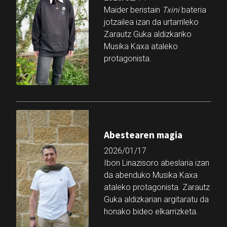
Maider beristain
Txini
bateria
jotzailea izan da urtarrileko
Zarautz Guka aldizkariko
Musika Kaxa ataleko
protagonista.
Abestearen magia
2026/01/17
Ibon Linazisoro abeslaria izan
da abenduko Musika Kaxa
ataleko protagonista. Zarautz
Guka aldizkarian argitaratu da
honako bideo elkarrizketa.