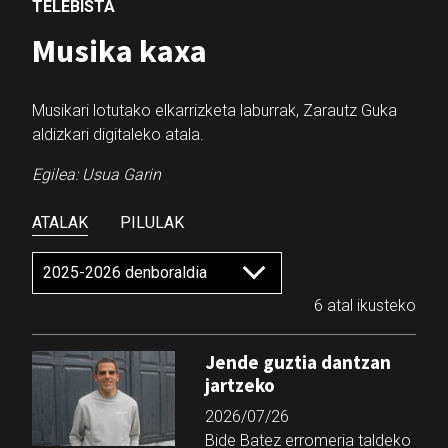
TELEBISTA
Musika kaxa
Musikari lotutako elkarrizketa laburrak, Zarautz Guka
aldizkari digitaleko atala.
Egilea: Usua Garin
ATALAK
PILULAK
6 atal ikusteko
Jende guztia dantzan
jartzeko
2026/07/26
Bide Batez erromeria taldeko