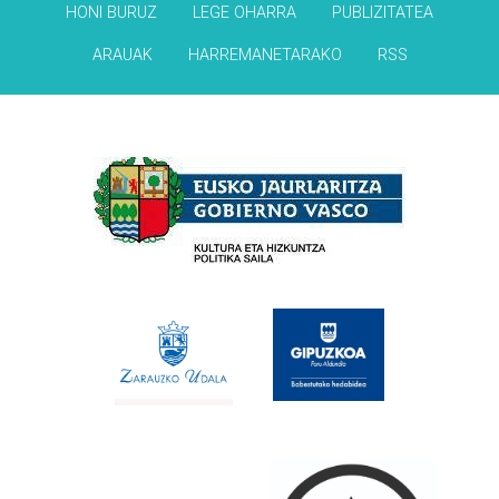
HONI BURUZ
LEGE OHARRA
PUBLIZITATEA
ARAUAK
HARREMANETARAKO
RSS
Babesleak