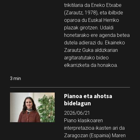
trikitilaria da Eneko Etxabe
(Zarautz, 1978), eta ibilbide
oparoa du Euskal Herriko
plazak girotzen. Udaldi
honetarako ere agenda betea
dutela adierazi du. Ekaineko
Zarautz Guka aldizkarian
argitaratutako bideo
elkarrizketa da honakoa.
3 min
Pianoa eta ahotsa
bidelagun
2026/06/21
Piano klasikoaren
interpretazioa ikasten ari da
Zaragozan (Espainia) Maren