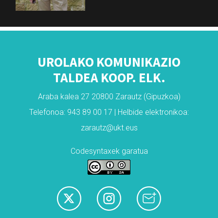
UROLAKO KOMUNIKAZIO
TALDEA KOOP. ELK.
Araba kalea 27 20800 Zarautz (Gipuzkoa)
Telefonoa: 943 89 00 17 | Helbide elektronikoa:
zarautz@ukt.eus
Codesyntaxek garatua