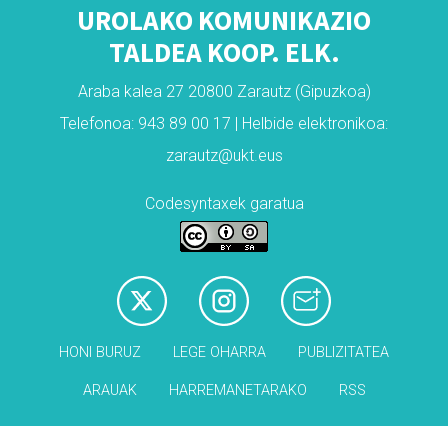
UROLAKO KOMUNIKAZIO
TALDEA KOOP. ELK.
Araba kalea 27 20800 Zarautz (Gipuzkoa)
Telefonoa: 943 89 00 17 | Helbide elektronikoa:
zarautz@ukt.eus
Codesyntaxek garatua
HONI BURUZ
LEGE OHARRA
PUBLIZITATEA
ARAUAK
HARREMANETARAKO
RSS