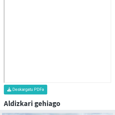
Deskargatu PDFa
Aldizkari gehiago