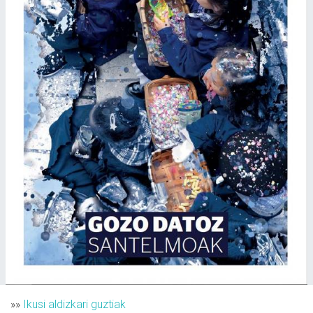
»»
Ikusi aldizkari guztiak