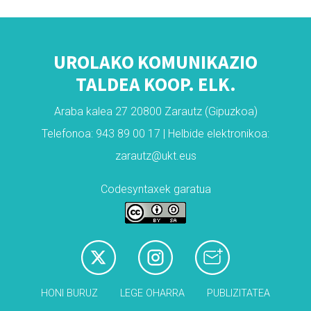
UROLAKO KOMUNIKAZIO
TALDEA KOOP. ELK.
Araba kalea 27 20800 Zarautz (Gipuzkoa)
Telefonoa: 943 89 00 17 | Helbide elektronikoa:
zarautz@ukt.eus
Codesyntaxek garatua
HONI BURUZ
LEGE OHARRA
PUBLIZITATEA