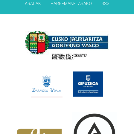
ARAUAK
HARREMANETARAKO
RSS
Babesleak