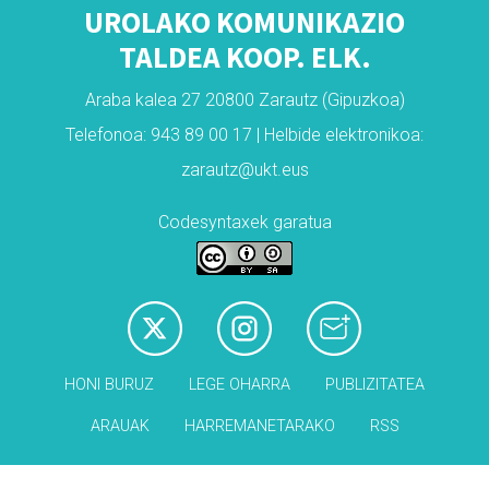
UROLAKO KOMUNIKAZIO
TALDEA KOOP. ELK.
Araba kalea 27 20800 Zarautz (Gipuzkoa)
Telefonoa: 943 89 00 17 | Helbide elektronikoa:
zarautz@ukt.eus
Codesyntaxek garatua
HONI BURUZ
LEGE OHARRA
PUBLIZITATEA
ARAUAK
HARREMANETARAKO
RSS