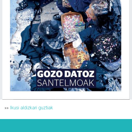
»»
Ikusi aldizkari guztiak