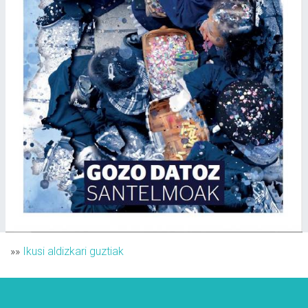
»»
Ikusi aldizkari guztiak