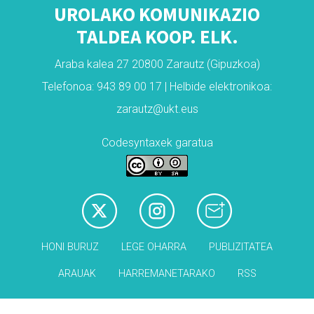
UROLAKO KOMUNIKAZIO
TALDEA KOOP. ELK.
Araba kalea 27 20800 Zarautz (Gipuzkoa)
Telefonoa: 943 89 00 17 | Helbide elektronikoa:
zarautz@ukt.eus
Codesyntaxek garatua
HONI BURUZ
LEGE OHARRA
PUBLIZITATEA
ARAUAK
HARREMANETARAKO
RSS