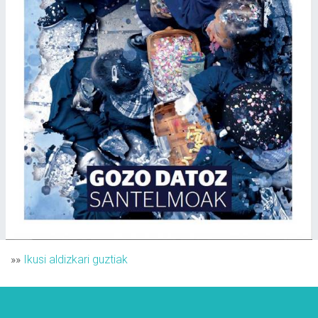
»»
Ikusi aldizkari guztiak