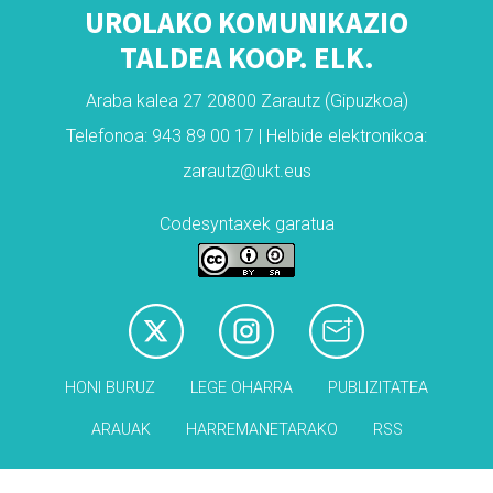
UROLAKO KOMUNIKAZIO
TALDEA KOOP. ELK.
Araba kalea 27 20800 Zarautz (Gipuzkoa)
Telefonoa: 943 89 00 17 | Helbide elektronikoa:
zarautz@ukt.eus
Codesyntaxek garatua
HONI BURUZ
LEGE OHARRA
PUBLIZITATEA
ARAUAK
HARREMANETARAKO
RSS