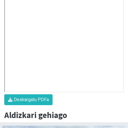
Deskargatu PDFa
Aldizkari gehiago