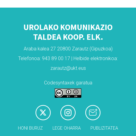
UROLAKO KOMUNIKAZIO
TALDEA KOOP. ELK.
Araba kalea 27 20800 Zarautz (Gipuzkoa)
Telefonoa: 943 89 00 17 | Helbide elektronikoa:
zarautz@ukt.eus
Codesyntaxek garatua
HONI BURUZ
LEGE OHARRA
PUBLIZITATEA