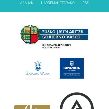
ARAUAK
HARREMANETARAKO
RSS
Babesleak