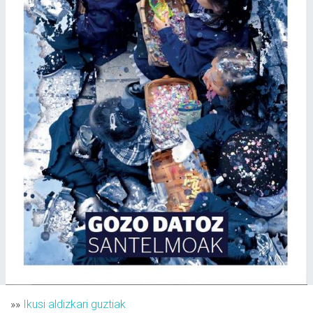
»»
Ikusi aldizkari guztiak