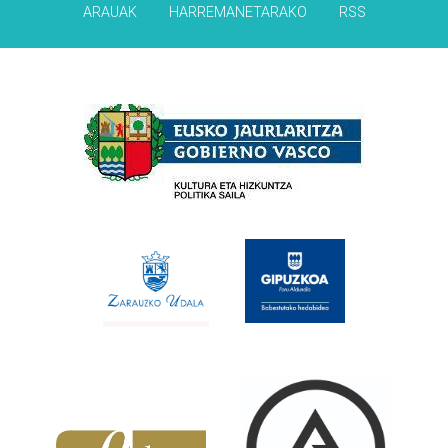
ARAUAK
HARREMANETARAKO
RSS
Babesleak