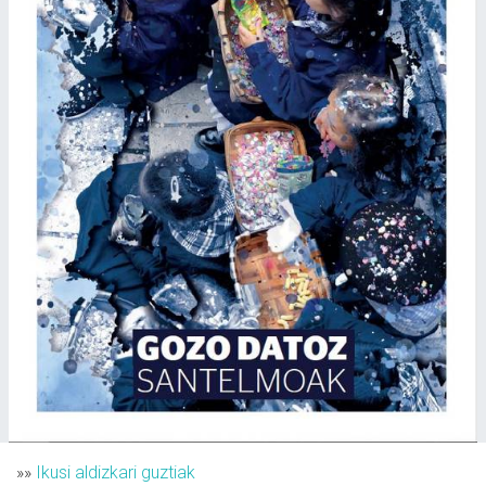
»»
Ikusi aldizkari guztiak