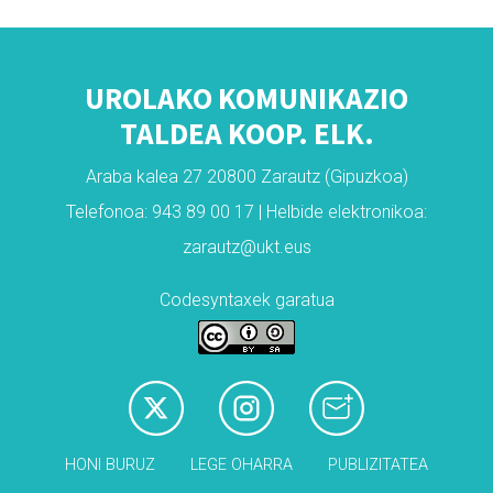
UROLAKO KOMUNIKAZIO
TALDEA KOOP. ELK.
Araba kalea 27 20800 Zarautz (Gipuzkoa)
Telefonoa: 943 89 00 17 | Helbide elektronikoa:
zarautz@ukt.eus
Codesyntaxek garatua
HONI BURUZ
LEGE OHARRA
PUBLIZITATEA