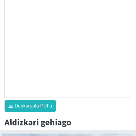
Deskargatu PDFa
Aldizkari gehiago