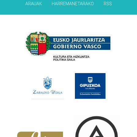
ARAUAK
HARREMANETARAKO
RSS
Babesleak