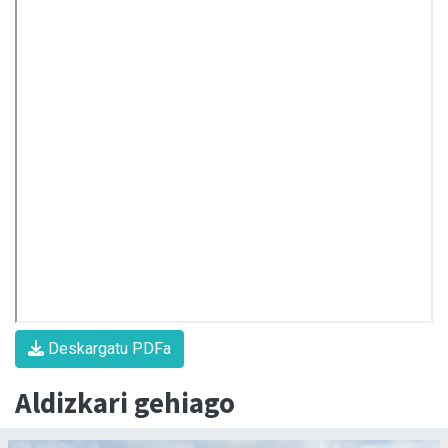
Deskargatu PDFa
Aldizkari gehiago