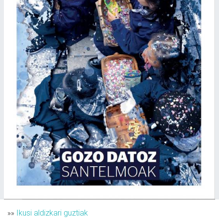
»»
Ikusi aldizkari guztiak