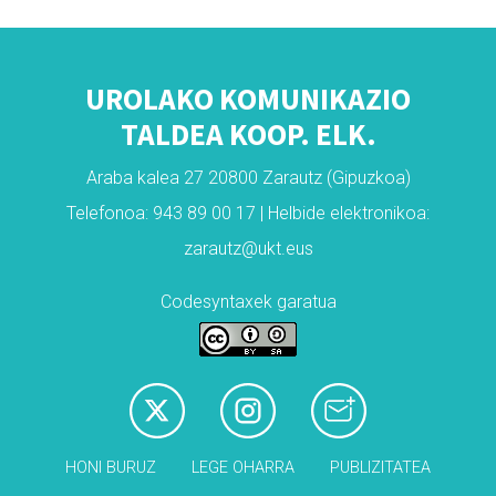
UROLAKO KOMUNIKAZIO
TALDEA KOOP. ELK.
Araba kalea 27 20800 Zarautz (Gipuzkoa)
Telefonoa: 943 89 00 17 | Helbide elektronikoa:
zarautz@ukt.eus
Codesyntaxek garatua
HONI BURUZ
LEGE OHARRA
PUBLIZITATEA