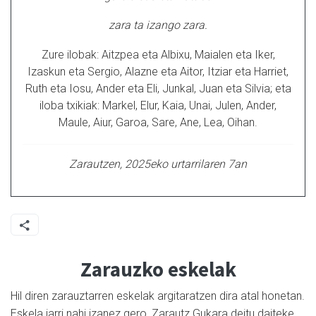
zara ta izango zara.
Zure ilobak: Aitzpea eta Albixu, Maialen eta Iker,
Izaskun eta Sergio, Alazne eta Aitor, Itziar eta Harriet,
Ruth eta Iosu, Ander eta Eli, Junkal, Juan eta Silvia; eta
iloba txikiak: Markel, Elur, Kaia, Unai, Julen, Ander,
Maule, Aiur, Garoa, Sare, Ane, Lea, Oihan.
Zarautzen, 2025eko urtarrilaren 7an
Zarauzko eskelak
Hil diren zarauztarren eskelak argitaratzen dira atal honetan.
Eskela jarri nahi izanez gero, Zarautz Gukara deitu daiteke,