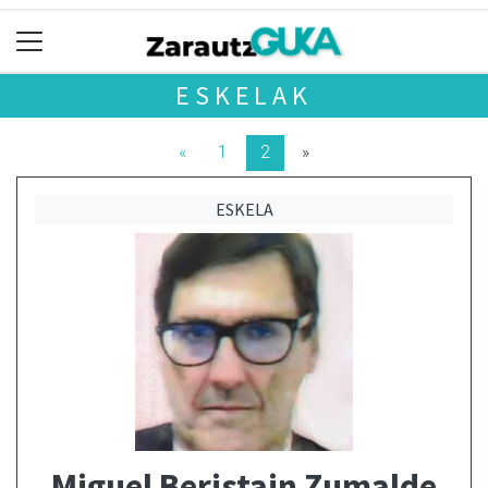
ESKELAK
«
1
2
»
ESKELA
Miguel Beristain Zumalde