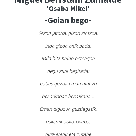
'Osaba Mikel'
-Goian bego-
Gizon jatorra, gizon zintzoa,
inon gizon onik bada.
Mila hitz baino beteagoa
degu zure begirada;
babes gozoa eman diguzu
besarkadaz besarkada...
Eman diguzun guztiagatik,
eskerrik asko, osaba;
gure eredu eta zutabe