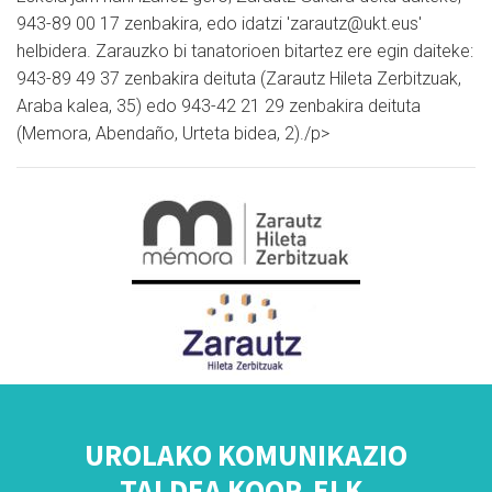
943-89 00 17 zenbakira, edo idatzi 'zarautz@ukt.eus'
helbidera. Zarauzko bi tanatorioen bitartez ere egin daiteke:
943-89 49 37 zenbakira deituta (Zarautz Hileta Zerbitzuak,
Araba kalea, 35) edo 943-42 21 29 zenbakira deituta
(Memora, Abendaño, Urteta bidea, 2)./p>
UROLAKO KOMUNIKAZIO
TALDEA KOOP. ELK.