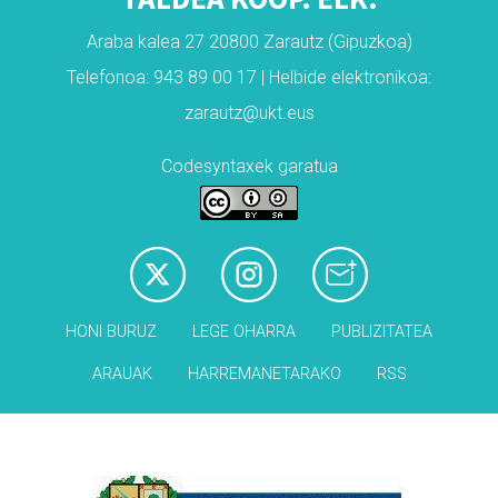
Araba kalea 27 20800 Zarautz (Gipuzkoa)
Telefonoa: 943 89 00 17 | Helbide elektronikoa:
zarautz@ukt.eus
Codesyntaxek garatua
HONI BURUZ
LEGE OHARRA
PUBLIZITATEA
ARAUAK
HARREMANETARAKO
RSS
Babesleak