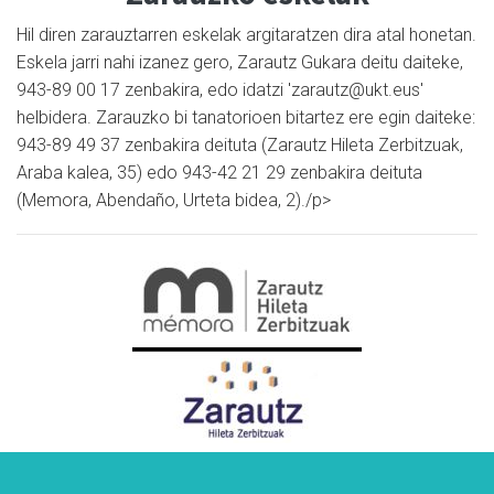
Hil diren zarauztarren eskelak argitaratzen dira atal honetan.
Eskela jarri nahi izanez gero, Zarautz Gukara deitu daiteke,
943-89 00 17 zenbakira, edo idatzi 'zarautz@ukt.eus'
helbidera. Zarauzko bi tanatorioen bitartez ere egin daiteke:
943-89 49 37 zenbakira deituta (Zarautz Hileta Zerbitzuak,
Araba kalea, 35) edo 943-42 21 29 zenbakira deituta
(Memora, Abendaño, Urteta bidea, 2)./p>