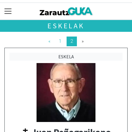
ESKELAK
«
1
2
»
ESKELA