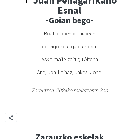
Juan Peñagarikano
Esnal
-Goian bego-
Bost biloben doinupean
egongo zera gure artean.
Asko maite zaitugu Aitona
Ane, Jon, Loinaz, Jakes, Jone.
Zarautzen, 2024ko maiatzaren 2an
Zarauzko eskelak