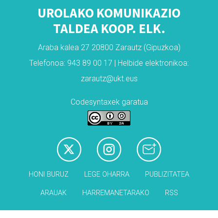
UROLAKO KOMUNIKAZIO
TALDEA KOOP. ELK.
Araba kalea 27 20800 Zarautz (Gipuzkoa)
Telefonoa: 943 89 00 17 | Helbide elektronikoa:
zarautz@ukt.eus
Codesyntaxek garatua
HONI BURUZ
LEGE OHARRA
PUBLIZITATEA
ARAUAK
HARREMANETARAKO
RSS