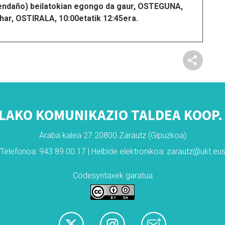
ndaño) beilatokian egongo da gaur, OSTEGUNA,
ihar, OSTIRALA, 10:00etatik 12:45era.
LAKO KOMUNIKAZIO TALDEA KOOP. 
Araba kalea 27 20800 Zarautz (Gipuzkoa)
Telefonoa: 943 89 00 17 | Helbide elektronikoa: zarautz@ukt.eu
Codesyntaxek garatua