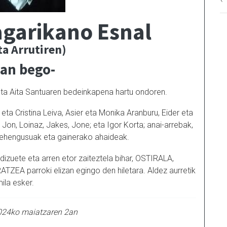
garikano Esnal
ta Arrutiren)
ian bego-
k eta Aita Santuaren bedeinkapena hartu ondoren.
eta Cristina Leiva, Asier eta Monika Aranburu, Eider eta
 Jon, Loinaz, Jakes, Jone; eta Igor Korta; anai-arrebak,
 lehengusuak eta gainerako ahaideak.
dizuete eta arren etor zaiteztela bihar, OSTIRALA,
A parroki elizan egingo den hiletara. Aldez aurretik
ila esker.
024ko maiatzaren 2an