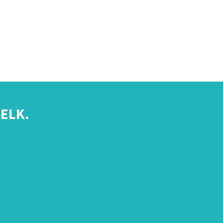
ELK.
s