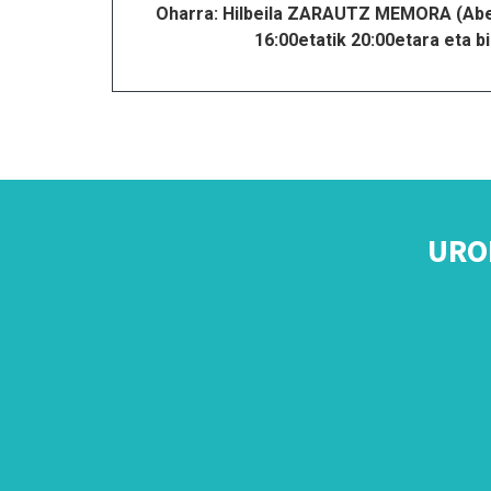
Oharra: Hilbeila ZARAUTZ MEMORA (Abe
16:00etatik 20:00etara eta b
URO