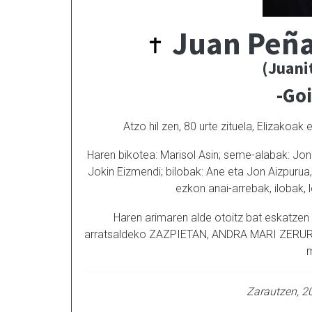
Juan Peña
(Juani
-Go
Atzo hil zen, 80 urte zituela, Elizakoa
Haren bikotea: Marisol Asin; seme-alabak: Jon 
Jokin Eizmendi; bilobak: Ane eta Jon Aizpurua,
ezkon anai-arrebak, ilobak,
Haren arimaren alde otoitz bat eskatzen 
arratsaldeko ZAZPIETAN, ANDRA MARI ZERURATZE
m
Zarautzen, 2