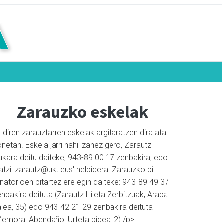
Zarauzko eskelak
l diren zarauztarren eskelak argitaratzen dira atal
netan. Eskela jarri nahi izanez gero, Zarautz
ukara deitu daiteke, 943-89 00 17 zenbakira, edo
atzi 'zarautz@ukt.eus' helbidera. Zarauzko bi
natorioen bitartez ere egin daiteke: 943-89 49 37
nbakira deituta (Zarautz Hileta Zerbitzuak, Araba
alea, 35) edo 943-42 21 29 zenbakira deituta
Memora, Abendaño, Urteta bidea, 2)./p>