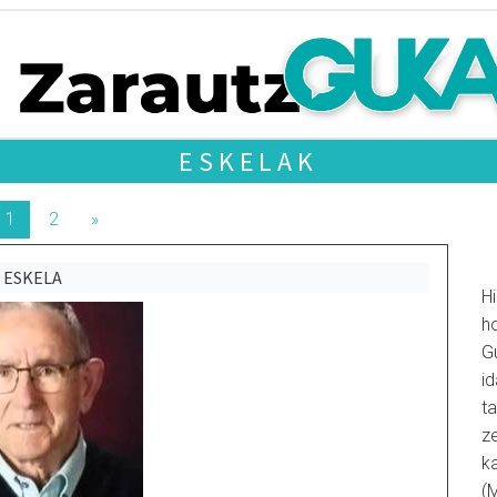
ESKELAK
1
2
»
ESKELA
Hi
ho
G
id
ta
ze
k
(