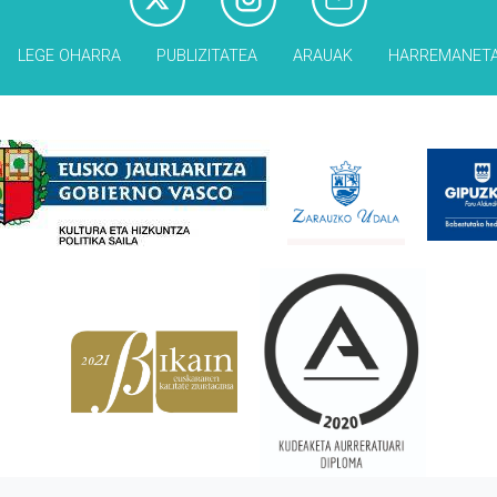
LEGE OHARRA
PUBLIZITATEA
ARAUAK
HARREMANET
Babesleak