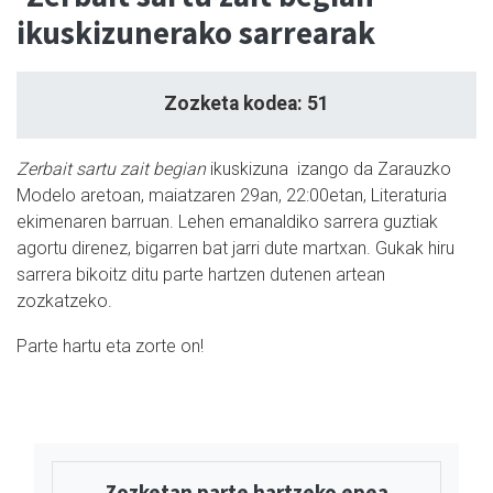
ikuskizunerako sarrearak
Zozketa kodea: 51
Zerbait sartu zait begian
ikuskizuna izango da Zarauzko
Modelo aretoan, maiatzaren 29an, 22:00etan, Literaturia
ekimenaren barruan. Lehen emanaldiko sarrera guztiak
agortu direnez, bigarren bat jarri dute martxan. Gukak hiru
sarrera bikoitz ditu parte hartzen dutenen artean
zozkatzeko.
Parte hartu eta zorte on!
Zozketan parte hartzeko epea