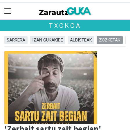
TXOKOA
SARRERA
IZAN GUKAKIDE
ALBISTEAK
ZOZKETAK
'Zerbait sartu zait begian'