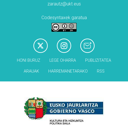
zarautz@ukt.eus
Codesyntaxek garatua
HONI BURUZ
LEGE OHARRA
PUBLIZITATEA
ARAUAK
HARREMANETARAKO
RSS
Babesleak