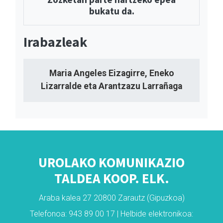
bukatu da.
Irabazleak
Maria Angeles Eizagirre, Eneko
Lizarralde eta Arantzazu Larrañaga
UROLAKO KOMUNIKAZIO
TALDEA KOOP. ELK.
Araba kalea 27 20800 Zarautz (Gipuzkoa)
Telefonoa: 943 89 00 17 | Helbide elektronikoa: