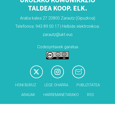
TALDEA KOOP. ELK.
Araba kalea 27 20800 Zarautz (Gipuzkoa)
Telefonoa: 943 89 00 17 | Helbide elektronikoa:
zarautz@ukt.eus
Codesyntaxek garatua
HONI BURUZ
LEGE OHARRA
PUBLIZITATEA
ARAUAK
HARREMANETARAKO
RSS
Babesleak