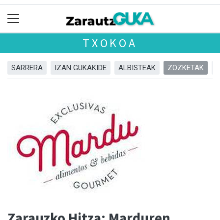
TXOKOA
SARRERA
IZAN GUKAKIDE
ALBISTEAK
ZOZKETAK
Zarauzko Hitza: Marduren