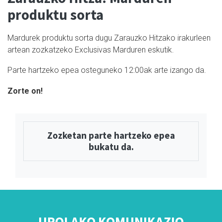
produktu sorta
Mardurek produktu sorta dugu Zarauzko Hitzako irakurleen
artean zozkatzeko Exclusivas Marduren eskutik.
Parte hartzeko epea osteguneko 12:00ak arte izango da.
Zorte on!
Zozketan parte hartzeko epea
bukatu da.
UROLAKO KOMUNIKAZIO